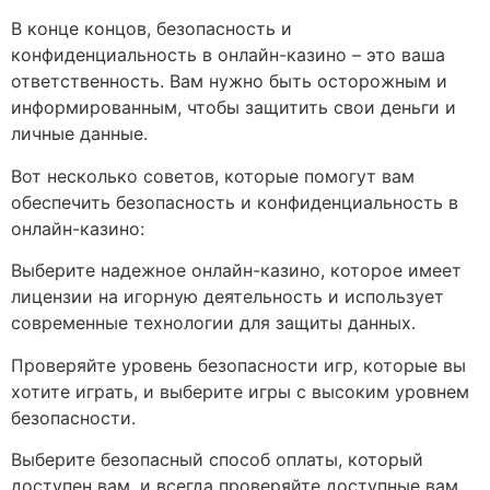
В конце концов, безопасность и
конфиденциальность в онлайн-казино – это ваша
ответственность. Вам нужно быть осторожным и
информированным, чтобы защитить свои деньги и
личные данные.
Вот несколько советов, которые помогут вам
обеспечить безопасность и конфиденциальность в
онлайн-казино:
Выберите надежное онлайн-казино, которое имеет
лицензии на игорную деятельность и использует
современные технологии для защиты данных.
Проверяйте уровень безопасности игр, которые вы
хотите играть, и выберите игры с высоким уровнем
безопасности.
Выберите безопасный способ оплаты, который
доступен вам, и всегда проверяйте доступные вам