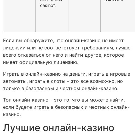
casino”.
Если вы обнаружите, что онлайн-казино не имеет
лицензии или не соответствует требованиям, лучше
всего отказаться от него и найти другое, которое
имеет официальную лицензию.
Играть в онлайн-казино на деньги, играть в игровые
автоматы, играть в слоты – это все возможно, но
только в безопасном и честном онлайн-казино.
Топ онлайн-казино – это то, что вы можете найти,
если будете играть в безопасных и честных онлайн-
казино.
Лучшие онлайн-казино