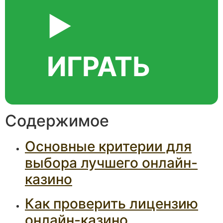
▶️
ИГРАТЬ
Содержимое
Основные критерии для
выбора лучшего онлайн-
казино
Как проверить лицензию
онлайн-казино