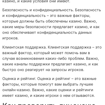
казино, и какие условия они имеют.
Безопасность и конфиденциальность. Безопасность
и конфиденциальность – это важные факторы,
которые должны быть обеспечены казино. Важно,
какие меры безопасности предлагает казино, и как
оно обеспечивает конфиденциальность данных
игроков.
Клиентская поддержка. Клиентская поддержка – это
важный фактор, который может помочь вам в
случае возникновения каких-либо проблем. Важно,
какие каналы поддержки предлагает казино, и как
быстро оно реагирует на запросы игроков.
Оценка и рейтинг. Оценка и рейтинг – это важные
факторы, которые помогут вам выбрать лучшее
онлайн-казино. Важно, какие оценки и рейтинги
имеет казино, и какие игроки о нем отзываются.