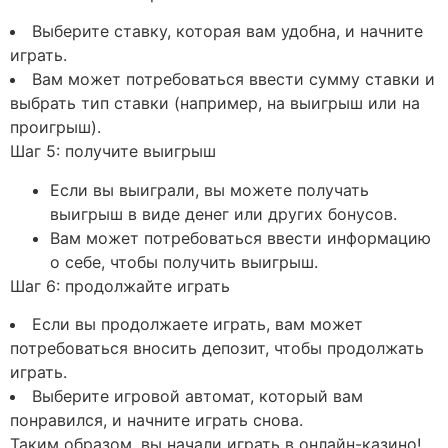
Выберите ставку, которая вам удобна, и начните
играть.
Вам может потребоваться ввести сумму ставки и
выбрать тип ставки (например, на выигрыш или на
проигрыш).
Шаг 5: получите выигрыш
Если вы выиграли, вы можете получать
выигрыш в виде денег или других бонусов.
Вам может потребоваться ввести информацию
о себе, чтобы получить выигрыш.
Шаг 6: продолжайте играть
Если вы продолжаете играть, вам может
потребоваться вносить депозит, чтобы продолжать
играть.
Выберите игровой автомат, который вам
понравился, и начните играть снова.
Таким образом, вы начали играть в онлайн-казино!