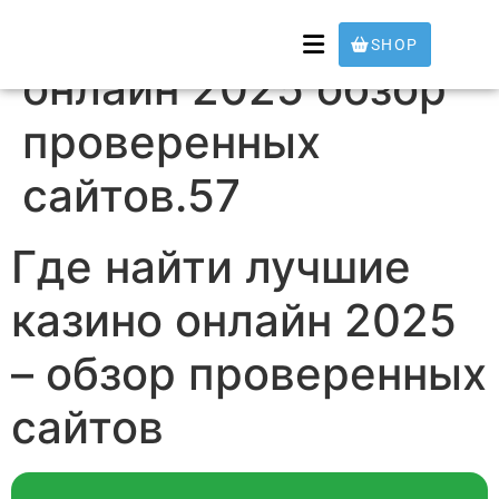
лучшие казино
SHOP
онлайн 2025 обзор
проверенных
сайтов.57
Где найти лучшие
казино онлайн 2025
– обзор проверенных
сайтов