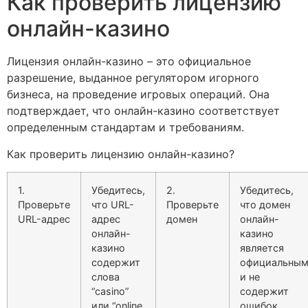
Как проверить лицензию
онлайн-казино
Лицензия онлайн-казино – это официальное
разрешение, выданное регулятором игорного
бизнеса, на проведение игровых операций. Она
подтверждает, что онлайн-казино соответствует
определенным стандартам и требованиям.
Как проверить лицензию онлайн-казино?
1.
Убедитесь,
2.
Убедитесь,
Проверьте
что URL-
Проверьте
что домен
URL-адрес
адрес
домен
онлайн-
онлайн-
казино
казино
является
содержит
официальны
слова
и не
“casino”
содержит
или “online
ошибок.