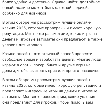
более удобно и доступно. Однако, найти достойное
онлайн-казино может быть сложной задачей,
особенно для новичков.
В этом обзоре мы рассмотрим лучшие онлайн-
казино 2025, которые проверены и имеют хорошую
репутацию. Мы также рассмотрим, какие игры на
деньги и игровые автоматы они предлагают, а также
условия для игроков.
Казино онлайн – это отличный способ провести
свободное время и заработать деньги. Многие люди
играют в слоты, покер, бинго и другие игры на
деньги, чтобы выиграть приз или просто развлечься.
В этом обзоре мы рассмотрим лучшие онлайн-
казино 2025, которые имеют хорошую репутацию и
предлагают интересные игры на деньги и игровые
автоматы. Мы также рассмотрим, какие условия
они предлагают для игроков, чтобы помочь вам