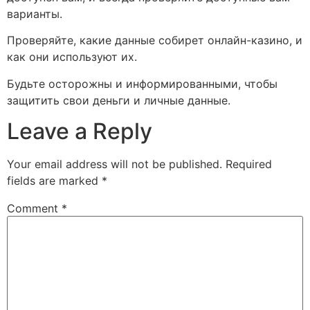
варианты.
Проверяйте, какие данные собирет онлайн-казино, и
как они используют их.
Будьте осторожны и информированными, чтобы
защитить свои деньги и личные данные.
Leave a Reply
Your email address will not be published.
Required
fields are marked
*
Comment
*