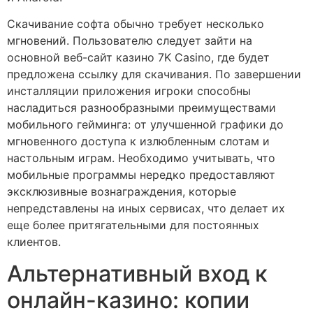
Скачивание софта обычно требует несколько
мгновений. Пользователю следует зайти на
основной веб-сайт казино 7K Casino, где будет
предложена ссылку для скачивания. По завершении
инсталляции приложения игроки способны
насладиться разнообразными преимуществами
мобильного гейминга: от улучшенной графики до
мгновенного доступа к излюбленным слотам и
настольным играм. Необходимо учитывать, что
мобильные программы нередко предоставляют
эксклюзивные вознаграждения, которые
непредставлены на иных сервисах, что делает их
еще более притягательными для постоянных
клиентов.
Альтернативный вход к
онлайн-казино: копии