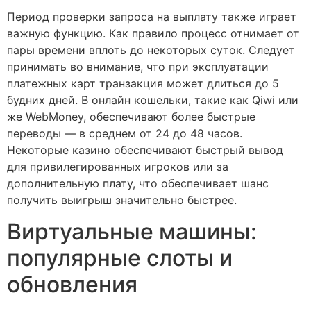
Период проверки запроса на выплату также играет
важную функцию. Как правило процесс отнимает от
пары времени вплоть до некоторых суток. Следует
принимать во внимание, что при эксплуатации
платежных карт транзакция может длиться до 5
будних дней. В онлайн кошельки, такие как Qiwi или
же WebMoney, обеспечивают более быстрые
переводы — в среднем от 24 до 48 часов.
Некоторые казино обеспечивают быстрый вывод
для привилегированных игроков или за
дополнительную плату, что обеспечивает шанс
получить выигрыш значительно быстрее.
Виртуальные машины:
популярные слоты и
обновления