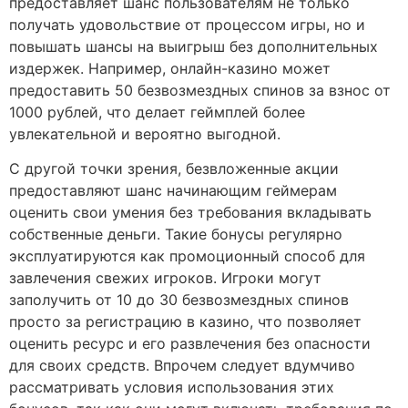
предоставляет шанс пользователям не только
получать удовольствие от процессом игры, но и
повышать шансы на выигрыш без дополнительных
издержек. Например, онлайн-казино может
предоставить 50 безвозмездных спинов за взнос от
1000 рублей, что делает геймплей более
увлекательной и вероятно выгодной.
С другой точки зрения, безвложенные акции
предоставляют шанс начинающим геймерам
оценить свои умения без требования вкладывать
собственные деньги. Такие бонусы регулярно
эксплуатируются как промоционный способ для
завлечения свежих игроков. Игроки могут
заполучить от 10 до 30 безвозмездных спинов
просто за регистрацию в казино, что позволяет
оценить ресурс и его развлечения без опасности
для своих средств. Впрочем следует вдумчиво
рассматривать условия использования этих