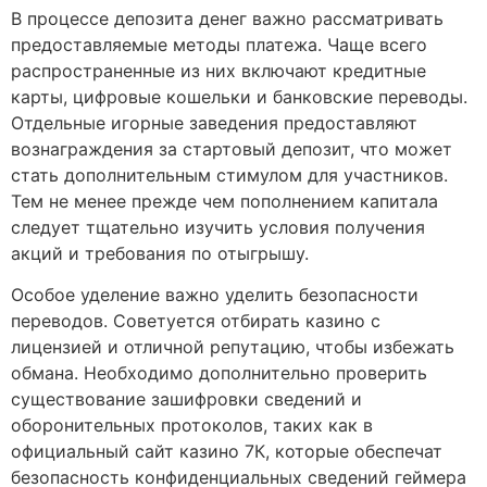
В процессе депозита денег важно рассматривать
предоставляемые методы платежа. Чаще всего
распространенные из них включают кредитные
карты, цифровые кошельки и банковские переводы.
Отдельные игорные заведения предоставляют
вознаграждения за стартовый депозит, что может
стать дополнительным стимулом для участников.
Тем не менее прежде чем пополнением капитала
следует тщательно изучить условия получения
акций и требования по отыгрышу.
Особое уделение важно уделить безопасности
переводов. Советуется отбирать казино с
лицензией и отличной репутацию, чтобы избежать
обмана. Необходимо дополнительно проверить
существование зашифровки сведений и
оборонительных протоколов, таких как в
официальный сайт казино 7К, которые обеспечат
безопасность конфиденциальных сведений геймера