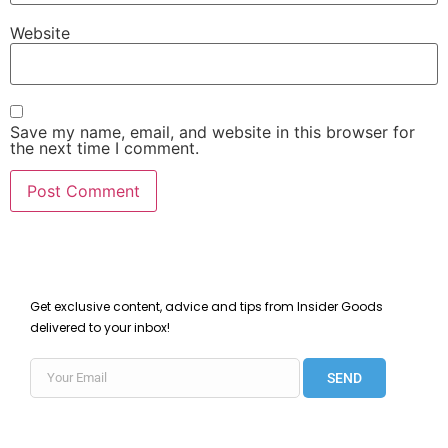
Website
Save my name, email, and website in this browser for
the next time I comment.
Get exclusive content, advice and tips from Insider Goods
delivered to your inbox!
SEND