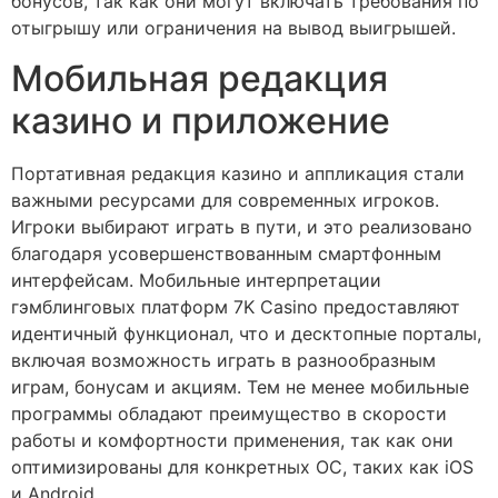
бонусов, так как они могут включать требования по
отыгрышу или ограничения на вывод выигрышей.
Мобильная редакция
казино и приложение
Портативная редакция казино и аппликация стали
важными ресурсами для современных игроков.
Игроки выбирают играть в пути, и это реализовано
благодаря усовершенствованным смартфонным
интерфейсам. Мобильные интерпретации
гэмблинговых платформ 7K Casino предоставляют
идентичный функционал, что и десктопные порталы,
включая возможность играть в разнообразным
играм, бонусам и акциям. Тем не менее мобильные
программы обладают преимущество в скорости
работы и комфортности применения, так как они
оптимизированы для конкретных ОС, таких как iOS
и Android.