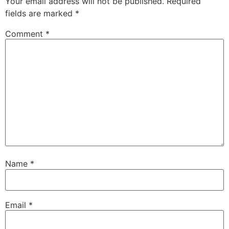
Your email address will not be published.
Required
fields are marked
*
Comment
*
Name
*
Email
*