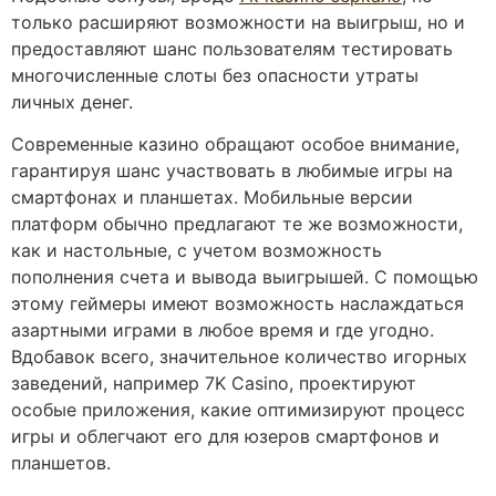
только расширяют возможности на выигрыш, но и
предоставляют шанс пользователям тестировать
многочисленные слоты без опасности утраты
личных денег.
Современные казино обращают особое внимание,
гарантируя шанс участвовать в любимые игры на
смартфонах и планшетах. Мобильные версии
платформ обычно предлагают те же возможности,
как и настольные, с учетом возможность
пополнения счета и вывода выигрышей. С помощью
этому геймеры имеют возможность наслаждаться
азартными играми в любое время и где угодно.
Вдобавок всего, значительное количество игорных
заведений, например 7K Casino, проектируют
особые приложения, какие оптимизируют процесс
игры и облегчают его для юзеров смартфонов и
планшетов.