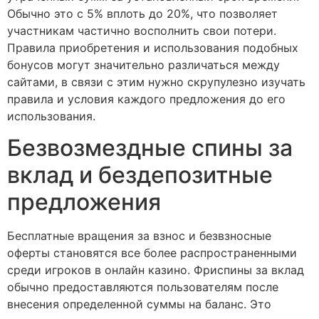
Обычно это с 5% вплоть до 20%, что позволяет
участникам частично восполнить свои потери.
Правила приобретения и использования подобных
бонусов могут значительно различаться между
сайтами, в связи с этим нужно скрупулезно изучать
правила и условия каждого предложения до его
использования.
Безвозмездные спины за
вклад и бездепозитные
предложения
Бесплатные вращения за взнос и безвзносные
оферты становятся все более распространенными
среди игроков в онлайн казино. Фриспины за вклад
обычно предоставляются пользователям после
внесения определенной суммы на баланс. Это