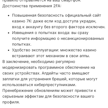
правило отправляется на ваш смартфон.
Достоинства применения 2FA:
Повышенная безопасность официальный сайт
казино 7К: даже если код доступа украден,
вход к аккаунту без второго фактора исключен.
Извещения о попытках входа: вы сразу
получите информацию о несанкционированных
попытках.
Удобство эксплуатации: множество казино
встраивают этот механизм в свои аппы.
В заключение, необходимо регулярно
модернизировать программное обеспечение на
своих устройствах. Апдейты часто вмещают
заплатки для устранения брешей, которые могут
использоваться киберпреступниками.
Пренебрежение обновлениям может привести к
серьезным эффектам для безопасности вашего
профиля.