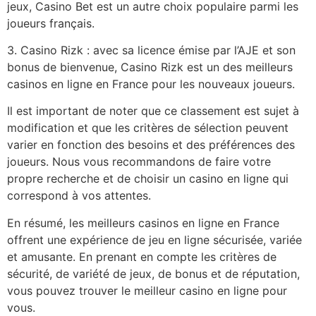
jeux, Casino Bet est un autre choix populaire parmi les
joueurs français.
3. Casino Rizk : avec sa licence émise par l’AJE et son
bonus de bienvenue, Casino Rizk est un des meilleurs
casinos en ligne en France pour les nouveaux joueurs.
Il est important de noter que ce classement est sujet à
modification et que les critères de sélection peuvent
varier en fonction des besoins et des préférences des
joueurs. Nous vous recommandons de faire votre
propre recherche et de choisir un casino en ligne qui
correspond à vos attentes.
En résumé, les meilleurs casinos en ligne en France
offrent une expérience de jeu en ligne sécurisée, variée
et amusante. En prenant en compte les critères de
sécurité, de variété de jeux, de bonus et de réputation,
vous pouvez trouver le meilleur casino en ligne pour
vous.