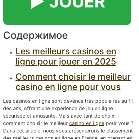
▶️ JOUER
Содержимое
Les meilleurs casinos en
ligne pour jouer en 2025
Comment choisir le meilleur
casino en ligne pour vous
Les casinos en ligne sont devenus très populaires au fil
des ans, offrant une expérience de jeu en ligne
sécurisée et amusante. Mais avec tant de choix,
comment choisir le meilleur
casino en ligne
pour vous ?
Dans cet article, nous vous présenterons le classement
des meilleurs casinos en ligne en France, en prenant en