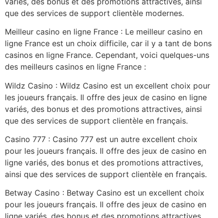
variés, des bonus et des promotions attractives, ainsi
que des services de support clientèle modernes.
Meilleur casino en ligne France : Le meilleur casino en
ligne France est un choix difficile, car il y a tant de bons
casinos en ligne France. Cependant, voici quelques-uns
des meilleurs casinos en ligne France :
Wildz Casino : Wildz Casino est un excellent choix pour
les joueurs français. Il offre des jeux de casino en ligne
variés, des bonus et des promotions attractives, ainsi
que des services de support clientèle en français.
Casino 777 : Casino 777 est un autre excellent choix
pour les joueurs français. Il offre des jeux de casino en
ligne variés, des bonus et des promotions attractives,
ainsi que des services de support clientèle en français.
Betway Casino : Betway Casino est un excellent choix
pour les joueurs français. Il offre des jeux de casino en
ligne variés, des bonus et des promotions attractives,