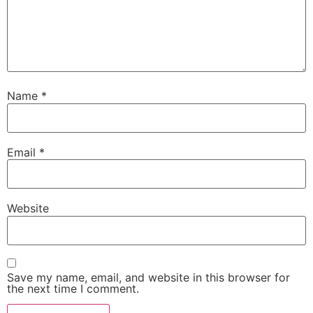
Name
*
Email
*
Website
Save my name, email, and website in this browser for
the next time I comment.