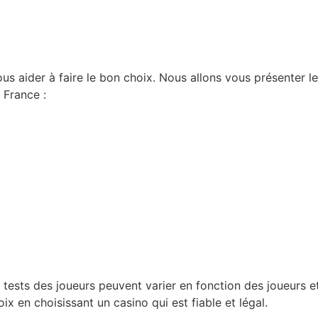
s aider à faire le bon choix. Nous allons vous présenter le
 France :
es tests des joueurs peuvent varier en fonction des joueurs 
ix en choisissant un casino qui est fiable et légal.