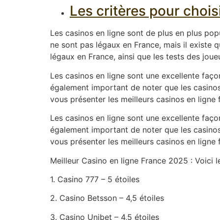
Les critères pour choisi
Les casinos en ligne sont de plus en plus popu
ne sont pas légaux en France, mais il existe q
légaux en France, ainsi que les tests des joue
Les casinos en ligne sont une excellente façon 
également important de noter que les casinos 
vous présenter les meilleurs casinos en ligne 
Les casinos en ligne sont une excellente façon 
également important de noter que les casinos 
vous présenter les meilleurs casinos en ligne 
Meilleur Casino en ligne France 2025 : Voici l
1. Casino 777 – 5 étoiles
2. Casino Betsson – 4,5 étoiles
3. Casino Unibet – 4,5 étoiles