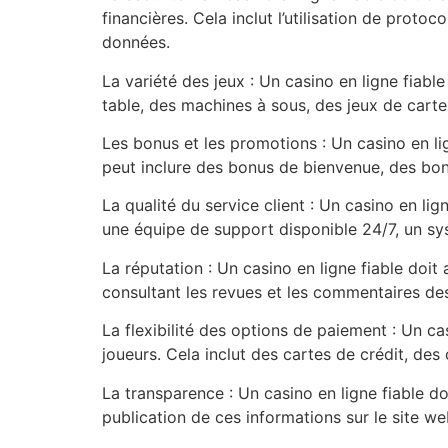
financières. Cela inclut l’utilisation de prot
données.
La variété des jeux : Un casino en ligne fiabl
table, des machines à sous, des jeux de carte
Les bonus et les promotions : Un casino en li
peut inclure des bonus de bienvenue, des bon
La qualité du service client : Un casino en lig
une équipe de support disponible 24/7, un sy
La réputation : Un casino en ligne fiable doit
consultant les revues et les commentaires des
La flexibilité des options de paiement : Un ca
joueurs. Cela inclut des cartes de crédit, des
La transparence : Un casino en ligne fiable do
publication de ces informations sur le site we