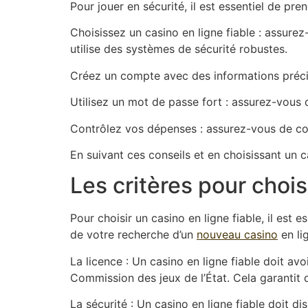
Pour jouer en sécurité, il est essentiel de p
Choisissez un casino en ligne fiable : assurez
utilise des systèmes de sécurité robustes.
Créez un compte avec des informations précis
Utilisez un mot de passe fort : assurez-vous 
Contrôlez vos dépenses : assurez-vous de co
En suivant ces conseils et en choisissant un c
Les critères pour chois
Pour choisir un casino en ligne fiable, il est
de votre recherche d’un
nouveau casino
en lig
La licence : Un casino en ligne fiable doit avo
Commission des jeux de l’État. Cela garantit q
La sécurité : Un casino en ligne fiable doit 