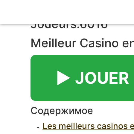
Meilleur Casino en
Joueurs.6016
Meilleur Casino en
▶️ JOUER
Содержимое
Les meilleurs casinos e