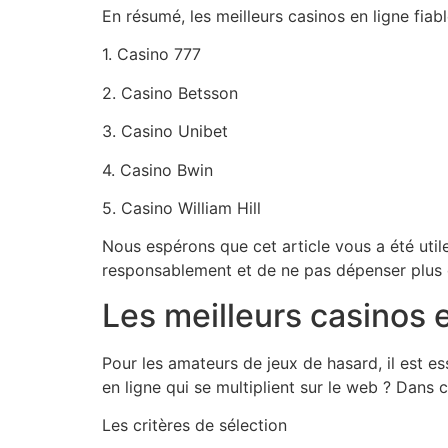
En résumé, les meilleurs casinos en ligne fia
1. Casino 777
2. Casino Betsson
3. Casino Unibet
4. Casino Bwin
5. Casino William Hill
Nous espérons que cet article vous a été utile 
responsablement et de ne pas dépenser plus 
Les meilleurs casinos e
Pour les amateurs de jeux de hasard, il est es
en ligne qui se multiplient sur le web ? Dans c
Les critères de sélection