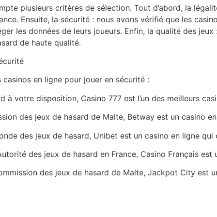
mpte plusieurs critères de sélection. Tout d’abord, la légali
nce. Ensuite, la sécurité : nous avons vérifié que les casino
er les données de leurs joueurs. Enfin, la qualité des jeux
sard de haute qualité.
écurité
casinos en ligne pour jouer en sécurité :
 à votre disposition, Casino 777 est l’un des meilleurs casi
ion des jeux de hasard de Malte, Betway est un casino en l
nde des jeux de hasard, Unibet est un casino en ligne qui 
Autorité des jeux de hasard en France, Casino Français est u
ommission des jeux de hasard de Malte, Jackpot City est un