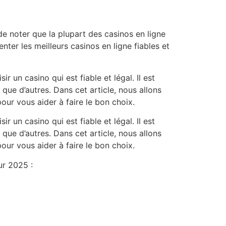
de noter que la plupart des casinos en ligne
nter les meilleurs casinos en ligne fiables et
 un casino qui est fiable et légal. Il est
que d’autres. Dans cet article, nous allons
pour vous aider à faire le bon choix.
 un casino qui est fiable et légal. Il est
que d’autres. Dans cet article, nous allons
pour vous aider à faire le bon choix.
ur 2025 :