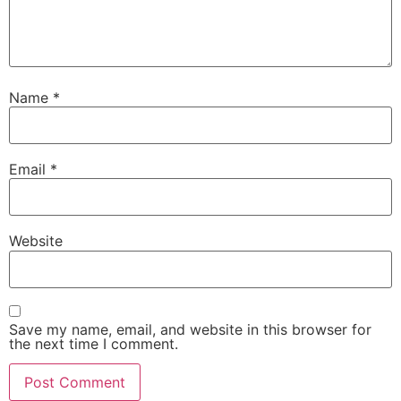
Name
*
Email
*
Website
Save my name, email, and website in this browser for
the next time I comment.