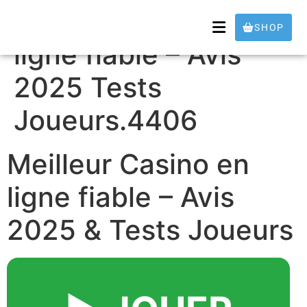
Meilleur Casino en
SHOP
ligne fiable – Avis
2025 Tests
Joueurs.4406
Meilleur Casino en
ligne fiable – Avis
2025 & Tests Joueurs