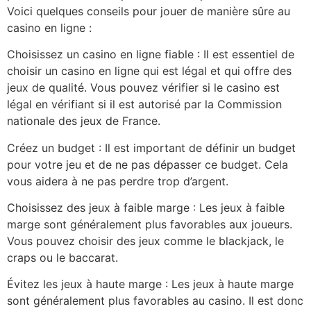
Voici quelques conseils pour jouer de manière sûre au
casino en ligne :
Choisissez un casino en ligne fiable : Il est essentiel de
choisir un casino en ligne qui est légal et qui offre des
jeux de qualité. Vous pouvez vérifier si le casino est
légal en vérifiant si il est autorisé par la Commission
nationale des jeux de France.
Créez un budget : Il est important de définir un budget
pour votre jeu et de ne pas dépasser ce budget. Cela
vous aidera à ne pas perdre trop d’argent.
Choisissez des jeux à faible marge : Les jeux à faible
marge sont généralement plus favorables aux joueurs.
Vous pouvez choisir des jeux comme le blackjack, le
craps ou le baccarat.
Évitez les jeux à haute marge : Les jeux à haute marge
sont généralement plus favorables au casino. Il est donc