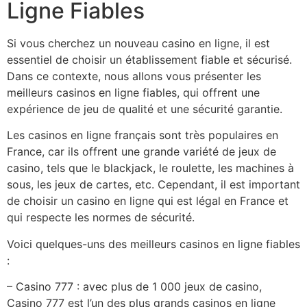
Ligne Fiables
Si vous cherchez un nouveau casino en ligne, il est
essentiel de choisir un établissement fiable et sécurisé.
Dans ce contexte, nous allons vous présenter les
meilleurs casinos en ligne fiables, qui offrent une
expérience de jeu de qualité et une sécurité garantie.
Les casinos en ligne français sont très populaires en
France, car ils offrent une grande variété de jeux de
casino, tels que le blackjack, le roulette, les machines à
sous, les jeux de cartes, etc. Cependant, il est important
de choisir un casino en ligne qui est légal en France et
qui respecte les normes de sécurité.
Voici quelques-uns des meilleurs casinos en ligne fiables
:
– Casino 777 : avec plus de 1 000 jeux de casino,
Casino 777 est l’un des plus grands casinos en ligne