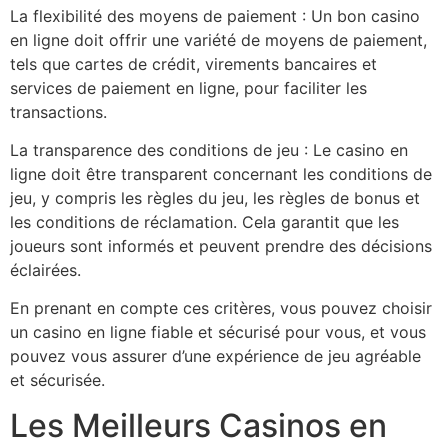
La flexibilité des moyens de paiement : Un bon casino
en ligne doit offrir une variété de moyens de paiement,
tels que cartes de crédit, virements bancaires et
services de paiement en ligne, pour faciliter les
transactions.
La transparence des conditions de jeu : Le casino en
ligne doit être transparent concernant les conditions de
jeu, y compris les règles du jeu, les règles de bonus et
les conditions de réclamation. Cela garantit que les
joueurs sont informés et peuvent prendre des décisions
éclairées.
En prenant en compte ces critères, vous pouvez choisir
un casino en ligne fiable et sécurisé pour vous, et vous
pouvez vous assurer d’une expérience de jeu agréable
et sécurisée.
Les Meilleurs Casinos en