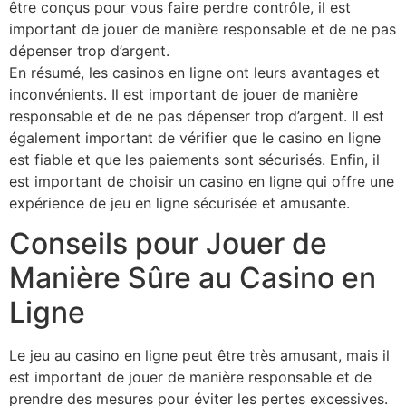
être conçus pour vous faire perdre contrôle, il est
important de jouer de manière responsable et de ne pas
dépenser trop d’argent.
En résumé, les casinos en ligne ont leurs avantages et
inconvénients. Il est important de jouer de manière
responsable et de ne pas dépenser trop d’argent. Il est
également important de vérifier que le casino en ligne
est fiable et que les paiements sont sécurisés. Enfin, il
est important de choisir un casino en ligne qui offre une
expérience de jeu en ligne sécurisée et amusante.
Conseils pour Jouer de
Manière Sûre au Casino en
Ligne
Le jeu au casino en ligne peut être très amusant, mais il
est important de jouer de manière responsable et de
prendre des mesures pour éviter les pertes excessives.