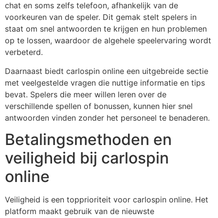
chat en soms zelfs telefoon, afhankelijk van de
voorkeuren van de speler. Dit gemak stelt spelers in
staat om snel antwoorden te krijgen en hun problemen
op te lossen, waardoor de algehele speelervaring wordt
verbeterd.
Daarnaast biedt carlospin online een uitgebreide sectie
met veelgestelde vragen die nuttige informatie en tips
bevat. Spelers die meer willen leren over de
verschillende spellen of bonussen, kunnen hier snel
antwoorden vinden zonder het personeel te benaderen.
Betalingsmethoden en
veiligheid bij carlospin
online
Veiligheid is een topprioriteit voor carlospin online. Het
platform maakt gebruik van de nieuwste