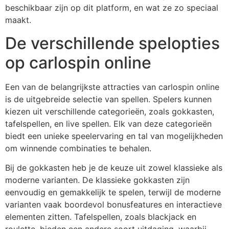
beschikbaar zijn op dit platform, en wat ze zo speciaal
maakt.
De verschillende spelopties
op carlospin online
Een van de belangrijkste attracties van carlospin online
is de uitgebreide selectie van spellen. Spelers kunnen
kiezen uit verschillende categorieën, zoals gokkasten,
tafelspellen, en live spellen. Elk van deze categorieën
biedt een unieke speelervaring en tal van mogelijkheden
om winnende combinaties te behalen.
Bij de gokkasten heb je de keuze uit zowel klassieke als
moderne varianten. De klassieke gokkasten zijn
eenvoudig en gemakkelijk te spelen, terwijl de moderne
varianten vaak boordevol bonusfeatures en interactieve
elementen zitten. Tafelspellen, zoals blackjack en
roulette, bieden een andere soort uitdaging, waarbij