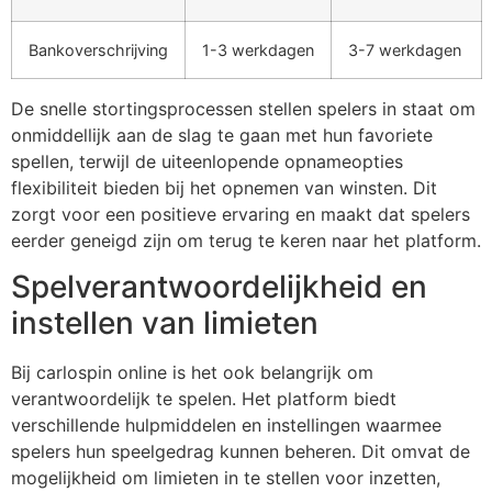
Bankoverschrijving
1-3 werkdagen
3-7 werkdagen
De snelle stortingsprocessen stellen spelers in staat om
onmiddellijk aan de slag te gaan met hun favoriete
spellen, terwijl de uiteenlopende opnameopties
flexibiliteit bieden bij het opnemen van winsten. Dit
zorgt voor een positieve ervaring en maakt dat spelers
eerder geneigd zijn om terug te keren naar het platform.
Spelverantwoordelijkheid en
instellen van limieten
Bij carlospin online is het ook belangrijk om
verantwoordelijk te spelen. Het platform biedt
verschillende hulpmiddelen en instellingen waarmee
spelers hun speelgedrag kunnen beheren. Dit omvat de
mogelijkheid om limieten in te stellen voor inzetten,