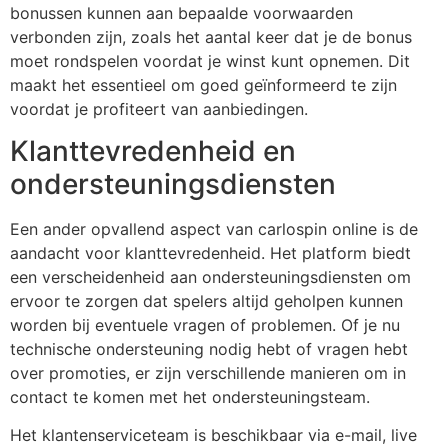
bonussen kunnen aan bepaalde voorwaarden
verbonden zijn, zoals het aantal keer dat je de bonus
moet rondspelen voordat je winst kunt opnemen. Dit
maakt het essentieel om goed geïnformeerd te zijn
voordat je profiteert van aanbiedingen.
Klanttevredenheid en
ondersteuningsdiensten
Een ander opvallend aspect van carlospin online is de
aandacht voor klanttevredenheid. Het platform biedt
een verscheidenheid aan ondersteuningsdiensten om
ervoor te zorgen dat spelers altijd geholpen kunnen
worden bij eventuele vragen of problemen. Of je nu
technische ondersteuning nodig hebt of vragen hebt
over promoties, er zijn verschillende manieren om in
contact te komen met het ondersteuningsteam.
Het klantenserviceteam is beschikbaar via e-mail, live