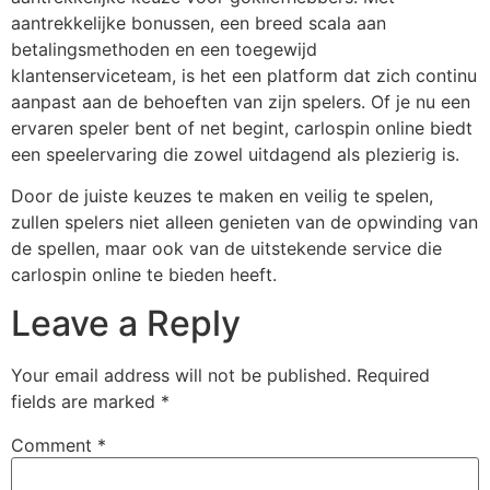
aantrekkelijke bonussen, een breed scala aan
betalingsmethoden en een toegewijd
klantenserviceteam, is het een platform dat zich continu
aanpast aan de behoeften van zijn spelers. Of je nu een
ervaren speler bent of net begint, carlospin online biedt
een speelervaring die zowel uitdagend als plezierig is.
Door de juiste keuzes te maken en veilig te spelen,
zullen spelers niet alleen genieten van de opwinding van
de spellen, maar ook van de uitstekende service die
carlospin online te bieden heeft.
Leave a Reply
Your email address will not be published.
Required
fields are marked
*
Comment
*