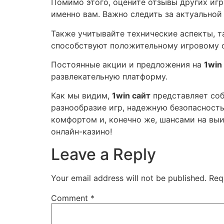
Помимо этого, оцените отзывы других игр
именно вам. Важно следить за актуально
Также учитывайте технические аспекты, т
способствуют положительному игровому 
Постоянные акции и предложения на
1win
развлекательную платформу.
Как мы видим,
1win сайт
представляет соб
разнообразие игр, надежную безопасность
комфортом и, конечно же, шансами на вы
онлайн-казино!
Leave a Reply
Your email address will not be published.
Req
Comment
*