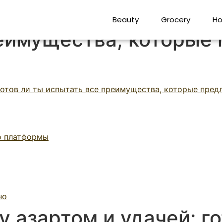
 азартом и удачей го
Beauty
Grocery
Ho
еимущества, которые 
отов ли ты испытать все преимущества, которые предл
о платформы
но
 азартом и удачей: го