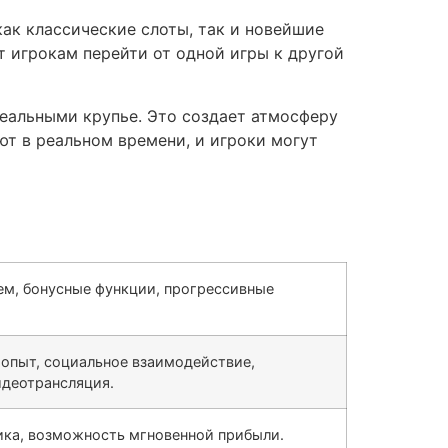
как классические слоты, так и новейшие
 игрокам перейти от одной игры к другой
еальными крупье. Это создает атмосферу
ют в реальном времени, и игроки могут
ем, бонусные функции, прогрессивные
опыт, социальное взаимодействие,
идеотрансляция.
ка, возможность мгновенной прибыли.