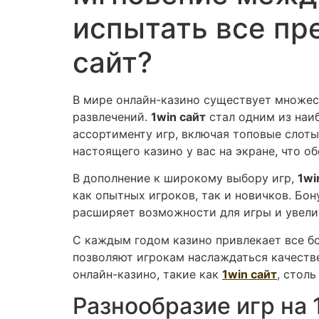
испытать все пр
сайт?
В мире онлайн-казино существует множес
развлечений.
1win сайт
стал одним из наи
ассортименту игр, включая топовые слот
настоящего казино у вас на экране, что о
В дополнение к широкому выбору игр,
1wi
как опытных игроков, так и новичков. Бо
расширяет возможности для игры и увели
С каждым годом казино привлекает все бо
позволяют игрокам наслаждаться качеств
онлайн-казино, такие как
1win сайт
, стол
Разнообразие игр на 