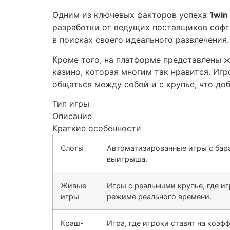
Одним из ключевых факторов успеха
1win
разработки от ведущих поставщиков софта
в поисках своего идеального развлечения.
Кроме того, на платформе представлены 
казино, которая многим так нравится. Иг
общаться между собой и с крупье, что до
Тип игры
Описание
Краткие особенности
Слоты
Автоматизированные игры с бара
выигрыша.
Живые
Игры с реальными крупье, где иг
игры
режиме реального времени.
Краш-
Игра, где игроки ставят на коэф