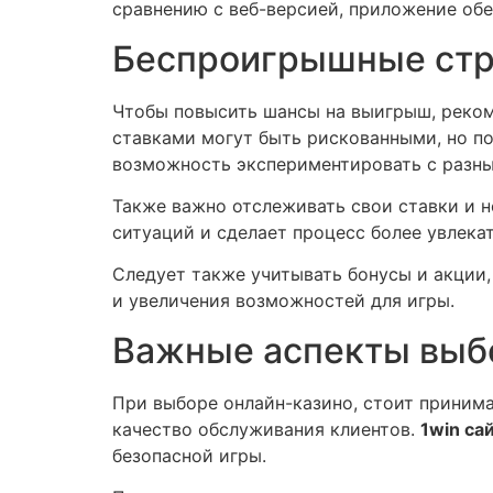
сравнению с веб-версией, приложение обе
Беспроигрышные стр
Чтобы повысить шансы на выигрыш, реком
ставками могут быть рискованными, но п
возможность экспериментировать с разны
Также важно отслеживать свои ставки и 
ситуаций и сделает процесс более увлека
Следует также учитывать бонусы и акции
и увеличения возможностей для игры.
Важные аспекты выб
При выборе онлайн-казино, стоит принима
качество обслуживания клиентов.
1win са
безопасной игры.