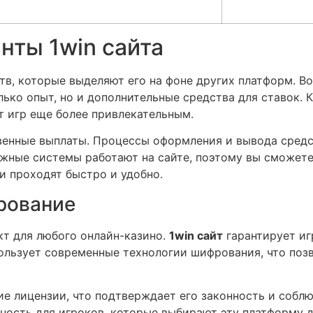
нты 1win сайта
, которые выделяют его на фоне других платформ. Во
лько опыт, но и дополнительные средства для ставок.
рт игр еще более привлекательным.
венные выплаты. Процессы оформления и вывода средс
ежные системы работают на сайте, поэтому вы сможете
и проходят быстро и удобно.
рование
кт для любого онлайн-казино.
1win сайт
гарантирует иг
ользует современные технологии шифрования, что поз
е лицензии, что подтверждает его законность и собл
ность для игроков, которые выбирают эту платформу 