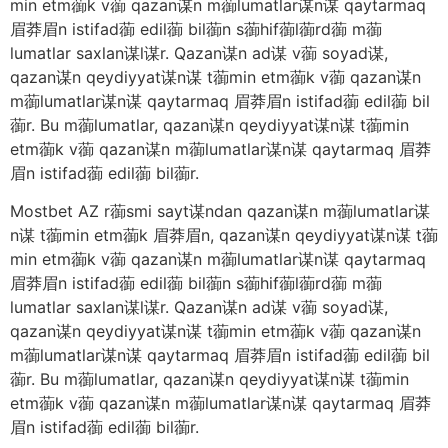
min etm蓹k v蓹 qazan谋n m蓹lumatlar谋n谋 qaytarmaq
眉莽眉n istifad蓹 edil蓹 bil蓹n s蓹hif蓹l蓹rd蓹 m蓹
lumatlar saxlan谋l谋r. Qazan谋n ad谋 v蓹 soyad谋,
qazan谋n qeydiyyat谋n谋 t蓹min etm蓹k v蓹 qazan谋n
m蓹lumatlar谋n谋 qaytarmaq 眉莽眉n istifad蓹 edil蓹 bil
蓹r. Bu m蓹lumatlar, qazan谋n qeydiyyat谋n谋 t蓹min
etm蓹k v蓹 qazan谋n m蓹lumatlar谋n谋 qaytarmaq 眉莽
眉n istifad蓹 edil蓹 bil蓹r.
Mostbet AZ r蓹smi sayt谋ndan qazan谋n m蓹lumatlar谋
n谋 t蓹min etm蓹k 眉莽眉n, qazan谋n qeydiyyat谋n谋 t蓹
min etm蓹k v蓹 qazan谋n m蓹lumatlar谋n谋 qaytarmaq
眉莽眉n istifad蓹 edil蓹 bil蓹n s蓹hif蓹l蓹rd蓹 m蓹
lumatlar saxlan谋l谋r. Qazan谋n ad谋 v蓹 soyad谋,
qazan谋n qeydiyyat谋n谋 t蓹min etm蓹k v蓹 qazan谋n
m蓹lumatlar谋n谋 qaytarmaq 眉莽眉n istifad蓹 edil蓹 bil
蓹r. Bu m蓹lumatlar, qazan谋n qeydiyyat谋n谋 t蓹min
etm蓹k v蓹 qazan谋n m蓹lumatlar谋n谋 qaytarmaq 眉莽
眉n istifad蓹 edil蓹 bil蓹r.