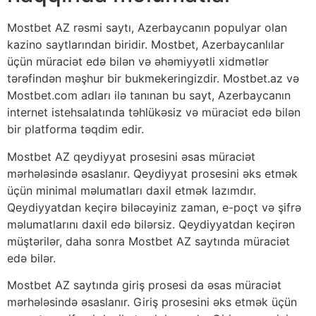
Mostbet AZ rəsmi saytı, Azerbaycanın populyar olan
kazino saytlarından biridir. Mostbet, Azerbaycanlılar
üçün müraciət edə bilən və əhəmiyyətli xidmətlər
tərəfindən məşhur bir bukmekeringizdir. Mostbet.az və
Mostbet.com adları ilə tanınan bu sayt, Azerbaycanın
internet istehsalatında təhlükəsiz və müraciət edə bilən
bir platforma təqdim edir.
Mostbet AZ qeydiyyat prosesini əsas müraciət
mərhələsində əsaslanır. Qeydiyyat prosesini əks etmək
üçün minimal məlumatları daxil etmək lazımdır.
Qeydiyyatdan keçirə biləcəyiniz zaman, e-poçt və şifrə
məlumatlarını daxil edə bilərsiz. Qeydiyyatdan keçirən
müştərilər, daha sonra Mostbet AZ saytında müraciət
edə bilər.
Mostbet AZ saytında giriş prosesi da əsas müraciət
mərhələsində əsaslanır. Giriş prosesini əks etmək üçün