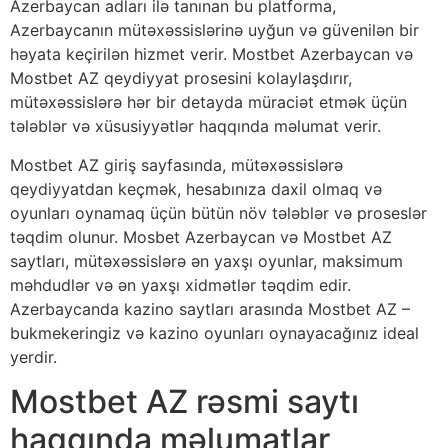
Azerbaycan adları ilə tanınan bu platforma,
Azerbaycanın mütəxəssislərinə uyğun və güvenilən bir
həyata keçirilən hizmet verir. Mostbet Azerbaycan və
Mostbet AZ qeydiyyat prosesini kolaylaşdırır,
mütəxəssislərə hər bir detayda müraciət etmək üçün
tələblər və xüsusiyyətlər haqqında məlumat verir.
Mostbet AZ giriş sayfasında, mütəxəssislərə
qeydiyyatdan keçmək, hesabınıza daxil olmaq və
oyunları oynamaq üçün bütün növ tələblər və proseslər
təqdim olunur. Mosbet Azerbaycan və Mostbet AZ
saytları, mütəxəssislərə ən yaxşı oyunlar, maksimum
məhdudlər və ən yaxşı xidmətlər təqdim edir.
Azerbaycanda kazino saytları arasında Mostbet AZ –
bukmekeringiz və kazino oyunları oynayacağınız ideal
yerdir.
Mostbet AZ rəsmi saytı
haqqında məlumatlar