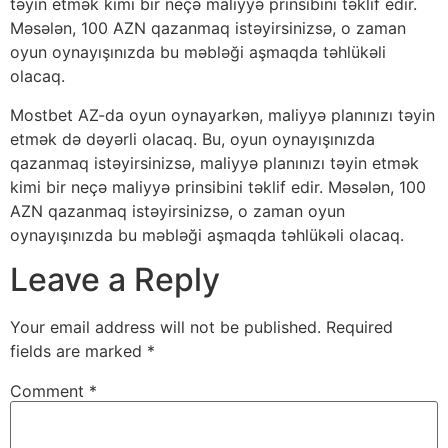
təyin etmək kimi bir neçə maliyyə prinsibini təklif edir.
Məsələn, 100 AZN qazanmaq istəyirsinizsə, o zaman
oyun oynayışınızda bu məbləği aşmaqda təhlükəli
olacaq.
Mostbet AZ-da oyun oynayarkən, maliyyə planınızı təyin
etmək də dəyərli olacaq. Bu, oyun oynayışınızda
qazanmaq istəyirsinizsə, maliyyə planınızı təyin etmək
kimi bir neçə maliyyə prinsibini təklif edir. Məsələn, 100
AZN qazanmaq istəyirsinizsə, o zaman oyun
oynayışınızda bu məbləği aşmaqda təhlükəli olacaq.
Leave a Reply
Your email address will not be published.
Required
fields are marked
*
Comment
*