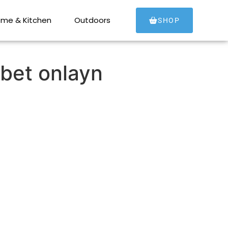
et onlayn
me & Kitchen
Outdoors
SHOP
bet onlayn