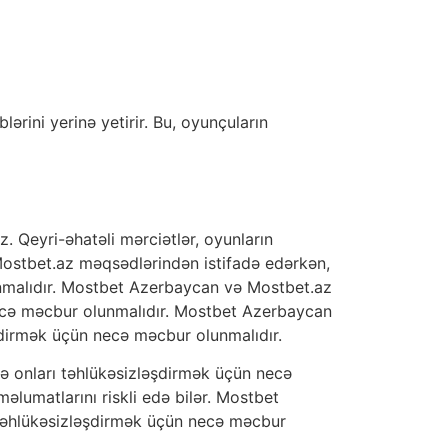
rini yerinə yetirir. Bu, oyunçuların
. Qeyri-əhatəli mərciətlər, oyunların
 Mostbet.az məqsədlərindən istifadə edərkən,
lunmalıdır. Mostbet Azerbaycan və Mostbet.az
 necə məcbur olunmalıdır. Mostbet Azerbaycan
şdirmək üçün necə məcbur olunmalıdır.
ə onları təhlükəsizləşdirmək üçün necə
məlumatlarını riskli edə bilər. Mostbet
 təhlükəsizləşdirmək üçün necə məcbur