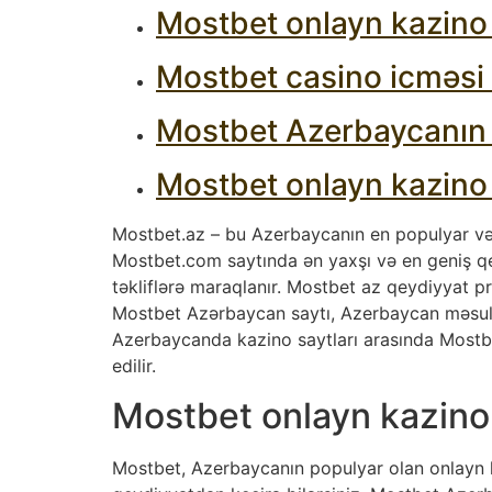
Mostbet onlayn kazino
Mostbet casino icməsi 
Mostbet Azerbaycanın 
Mostbet onlayn kazino 
Mostbet.az – bu Azerbaycanın en populyar və g
Mostbet.com saytında ən yaxşı və en geniş qey
təkliflərə maraqlanır. Mostbet az qeydiyyat pr
Mostbet Azərbaycan saytı, Azerbaycan məsuliyy
Azerbaycanda kazino saytları arasında Mostbe
edilir.
Mostbet onlayn kazino
Mostbet, Azerbaycanın populyar olan onlayn k