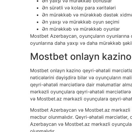
Ən yaxşı və mürəkkəb bonuslar
Ən sürətli və kolay para xəritələri
Ən mürəkkəb və mürəkkəb dəstək xidmə
Ən yaxşı və mürəkkəb oyun seçimi
Ən mürəkkəb və mürəkkəb oyunlar
Mostbet Azerbaycan, oyunçuların oyunlarına da
oyunlarına daha yaxşı və daha mürəkkəb şəkildə
Mostbet onlayn kazino 
Mostbet onlayn kazino qeyri-əhatəli mərciətlə
nəticələrini dəyişdirə bilər və oyunçuların m
qeyri-əhatəli mərciətlərə dair məlumatlar al
mərkəzli oyunçulara qeyri-əhatəli mərciətlər
və Mostbet.az mərkəzli oyunçulara qeyri-əhatə
Mostbet Azerbaycan və Mostbet.az mərkəzli oy
məcbur olunmalıdır. Qeyri-əhatəli mərciətlər, o
Azerbaycan və Mostbet.az mərkəzli oyunçulara
olunmalıdır.