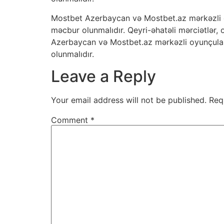
Mostbet Azerbaycan və Mostbet.az mərkəzli oy
məcbur olunmalıdır. Qeyri-əhatəli mərciətlər, o
Azerbaycan və Mostbet.az mərkəzli oyunçulara
olunmalıdır.
Leave a Reply
Your email address will not be published.
Req
Comment
*