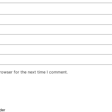
rowser for the next time I comment.
der