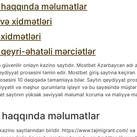
 haqqında məlumatlar
və xidmətləri
xidmətləri
qeyri-əhatəli mərciətlər
üvenilir onlayn kazino saytıdır. Mostbet Azərbaycan adı alt
diyyat prosesini təmin edir. Mostbet giriş saytına keçirən m
osesini 10 dəqiqədə tamamlaya bilər. Saytın qeydiyyat prosesi
ətli və məşhur qurumlarla işləyir və bu sayəsində müştəril
t saytının yüksək səviyyəli məlumat koruma və maliyyə məlu
 haqqında məlumatlar
azino saytlarından biridir. https://www.tajmigrant.com/ və