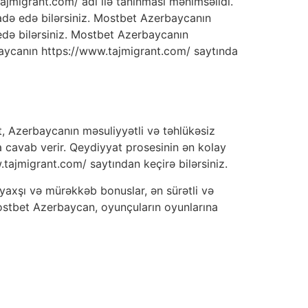
jmigrant.com/ adı ilə tanınması mənimsəlidi.
adə edə bilərsiniz. Mostbet Azerbaycanın
də bilərsiniz. Mostbet Azerbaycanın
baycanın https://www.tajmigrant.com/ saytında
t, Azerbaycanın məsuliyyətli və təhlükəsiz
a cavab verir. Qeydiyyat prosesinin ən kolay
ajmigrant.com/ saytından keçirə bilərsiniz.
axşı və mürəkkəb bonuslar, ən sürətli və
Mostbet Azerbaycan, oyunçuların oyunlarına