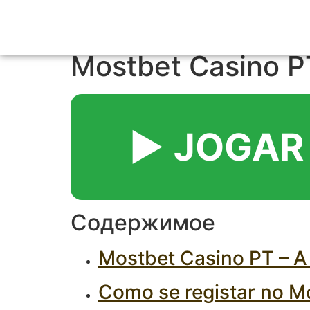
Mostbet Casino PT
Mostbet Casino PT
▶️ JOGAR
Содержимое
Mostbet Casino PT – A 
Como se registar no M