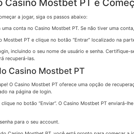
o Casino Mostbet PT e Começ
omeçar a jogar, siga os passos abaixo:
 uma conta no Casino Mostbet PT. Se não tiver uma conta, 
 Mostbet PT e clique no botão “Entrar” localizado na parte
ogin, incluindo o seu nome de usuário e senha. Certifique-
rá recuperá-las.
o Casino Mostbet PT
pe! O Casino Mostbet PT oferece uma opção de recuperação
ado na página de login.
 clique no botão “Enviar”. O Casino Mostbet PT enviará-lh
 senha para o seu account.
e do Casino Mostbet PT, você está pronto para começar a j