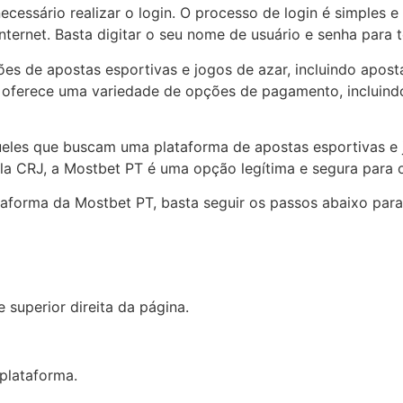
cessário realizar o login. O processo de login é simples e 
nternet. Basta digitar o seu nome de usuário e senha para 
s de apostas esportivas e jogos de azar, incluindo aposta
a oferece uma variedade de opções de pagamento, incluindo
les que buscam uma plataforma de apostas esportivas e j
la CRJ, a Mostbet PT é uma opção legítima e segura para 
aforma da Mostbet PT, basta seguir os passos abaixo para r
 superior direita da página.
 plataforma.