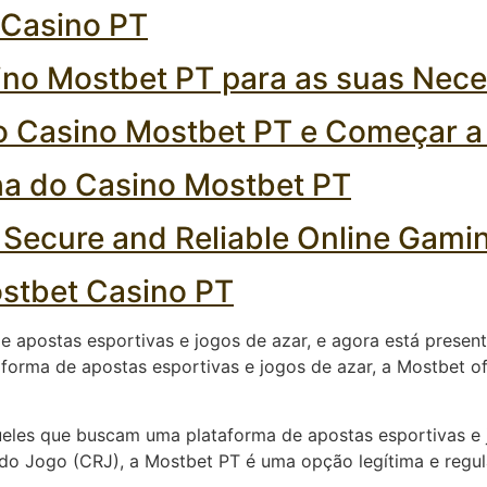
 Casino PT
ino Mostbet PT para as suas Nece
o Casino Mostbet PT e Começar a
a do Casino Mostbet PT
 Secure and Reliable Online Gami
stbet Casino PT
apostas esportivas e jogos de azar, e agora está presen
aforma de apostas esportivas e jogos de azar, a Mostbet o
eles que buscam uma plataforma de apostas esportivas e j
 do Jogo (CRJ), a Mostbet PT é uma opção legítima e regu