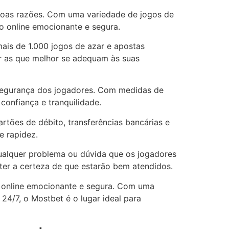
boas razões. Com uma variedade de jogos de
o online emocionante e segura.
ais de 1.000 jogos de azar e apostas
ar as que melhor se adequam às suas
 segurança dos jogadores. Com medidas de
confiança e tranquilidade.
rtões de débito, transferências bancárias e
e rapidez.
ualquer problema ou dúvida que os jogadores
er a certeza de que estarão bem atendidos.
o online emocionante e segura. Com uma
24/7, o Mostbet é o lugar ideal para