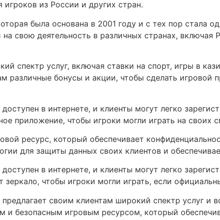
 игроков из России и других стран.
торая была основана в 2001 году и с тех пор стала о
и на свою деятельность в различных странах, включая
й спектр услуг, включая ставки на спорт, игры в кази
м различные бонусы и акции, чтобы сделать игровой 
доступен в интернете, и клиенты могут легко зарегист
ое приложение, чтобы игроки могли играть на своих с
овой ресурс, который обеспечивает конфиденциальнос
гии для защиты данных своих клиентов и обеспечивае
доступен в интернете, и клиенты могут легко зарегист
 зеркало, чтобы игроки могли играть, если официальны
 предлагает своим клиентам широкий спектр услуг и 
ым и безопасным игровым ресурсом, который обеспечи