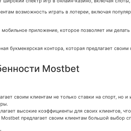
 широкий спектр игр в онлайн-казино, включая слоты, 
ентам возможность играть в лотереи, включая популярн
 мобильное приложение, которое позволяет им делать 
ярная букмекерская контора, которая предлагает своим
енности Mostbet
агает своим клиентам не только ставки на спорт, но и 
гры.
лагает высокие коэффициенты для своих клиентов, чт
Mostbet предлагает своим клиентам большой выбор сп