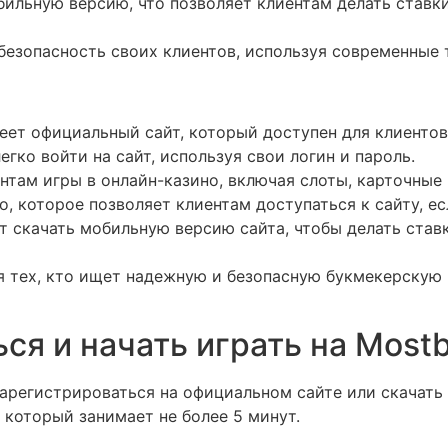
ильную версию, что позволяет клиентам делать ставки
 безопасность своих клиентов, используя современные 
еет официальный сайт, который доступен для клиентов 
егко войти на сайт, используя свои логин и пароль.
нтам игры в онлайн-казино, включая слоты, карточные 
о, которое позволяет клиентам доступаться к сайту, е
т скачать мобильную версию сайта, чтобы делать став
ля тех, кто ищет надежную и безопасную букмекерскую
ся и начать играть на Most
 зарегистрироваться на официальном сайте или скачат
 который занимает не более 5 минут.