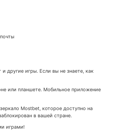
 почты
 и другие игры. Если вы не знаете, как
фоне или планшете. Мобильное приложение
зеркало Mostbet, которое доступно на
заблокирован в вашей стране.
ми играми!