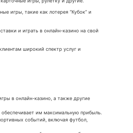
карточные игры, рулетку и другие.
ые игры, такие как лотерея “Кубок” и
ставки и играть в онлайн-казино на свой
 клиентам широкий спектр услуг и
игры в онлайн-казино, а также другие
о обеспечивает им максимальную прибыль.
ортивных событий, включая футбол,