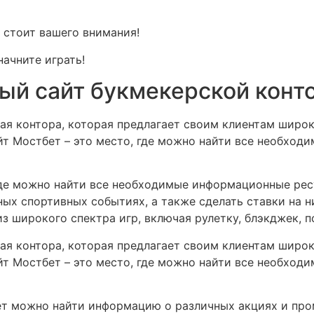
 стоит вашего внимания!
ачните играть!
ый сайт букмекерской конто
я контора, которая предлагает своим клиентам широки
йт Мостбет – это место, где можно найти все необхо
где можно найти все необходимые информационные рес
х спортивных событиях, а также сделать ставки на ни
з широкого спектра игр, включая рулетку, блэкджек, п
я контора, которая предлагает своим клиентам широки
йт Мостбет – это место, где можно найти все необхо
ет можно найти информацию о различных акциях и про