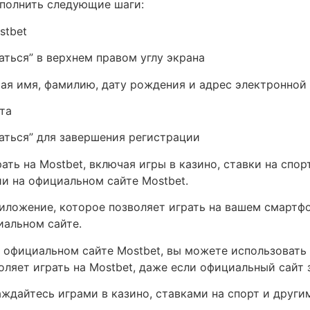
ыполнить следующие шаги:
stbet
аться” в верхнем правом углу экрана
чая имя, фамилию, дату рождения и адрес электронной
та
аться” для завершения регистрации
ть на Mostbet, включая игры в казино, ставки на спорт
ии на официальном сайте Mostbet.
риложение, которое позволяет играть на вашем смарт
иальном сайте.
 официальном сайте Mostbet, вы можете использовать 
оляет играть на Mostbet, даже если официальный сайт 
аждайтесь играми в казино, ставками на спорт и други