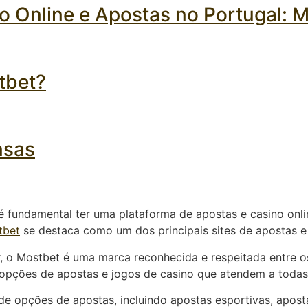
o Online e Apostas no Portugal: 
tbet?
nsas
 fundamental ter uma plataforma de apostas e casino onl
tbet
se destaca como um dos principais sites de apostas e
, o Mostbet é uma marca reconhecida e respeitada entre o
e opções de apostas e jogos de casino que atendem a toda
 opções de apostas, incluindo apostas esportivas, aposta