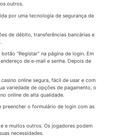
tos outros.
gida por uma tecnologia de segurança de
s de débito, transferências bancárias e
.
o botão “Registar” na página de login. Em
 endereço de e-mail e senha. Depois de
asino online segura, fácil de usar e com
 sua variedade de opções de pagamento, o
o online de alta qualidade.
e preencher o formulário de login com as
tte e muitos outros. Os jogadores podem
suas necessidades.