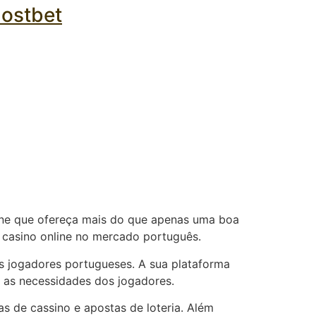
Mostbet
ine que ofereça mais do que apenas uma boa
 casino online no mercado português.
s jogadores portugueses. A sua plataforma
s as necessidades dos jogadores.
s de cassino e apostas de loteria. Além