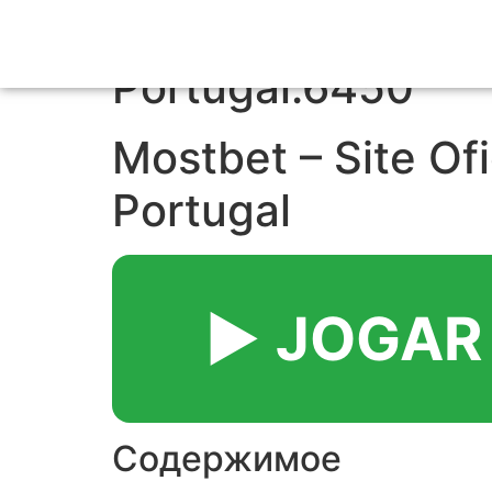
Mostbet Site Ofic
Portugal.6450
Mostbet – Site Of
Portugal
▶️ JOGAR
Содержимое