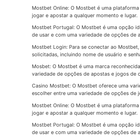
Mostbet Online: O Mostbet é uma plataforma 
jogar e apostar a qualquer momento e lugar.
Mostbet Portugal: O Mostbet é uma opção ide
de usar e com uma variedade de opções de a
Mostbet Login: Para se conectar ao Mostbet, 
solicitadas, incluindo nome de usuário e senh
Mosbet: O Mostbet é uma marca reconhecida e
variedade de opções de apostas e jogos de 
Casino Mostbet: O Mostbet oferece uma varied
escolher entre uma variedade de opções de j
Mostbet Online: O Mostbet é uma plataforma 
jogar e apostar a qualquer momento e lugar.
Mostbet Portugal: O Mostbet é uma opção ide
de usar e com uma variedade de opções de a