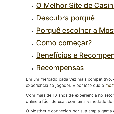
O Melhor Site de Casin
Descubra porquê
Porquê escolher a Mos
Como começar?
Benefícios e Recompe
Recompensas
Em um mercado cada vez mais competitivo, é
experiência ao jogador. É por isso que o
mos
Com mais de 10 anos de experiência no setor
online é fácil de usar, com uma variedade d
O Mostbet é conhecido por sua ampla gama de