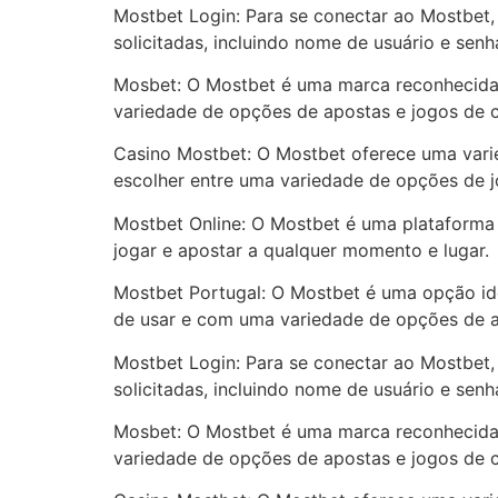
Mostbet Login: Para se conectar ao Mostbet, 
solicitadas, incluindo nome de usuário e senh
Mosbet: O Mostbet é uma marca reconhecida e
variedade de opções de apostas e jogos de 
Casino Mostbet: O Mostbet oferece uma varied
escolher entre uma variedade de opções de j
Mostbet Online: O Mostbet é uma plataforma 
jogar e apostar a qualquer momento e lugar.
Mostbet Portugal: O Mostbet é uma opção ide
de usar e com uma variedade de opções de a
Mostbet Login: Para se conectar ao Mostbet, 
solicitadas, incluindo nome de usuário e senh
Mosbet: O Mostbet é uma marca reconhecida e
variedade de opções de apostas e jogos de 