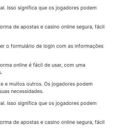
l. Isso significa que os jogadores podem
ma de apostas e casino online segura, fácil
her o formulário de login com as informações
orma online é fácil de usar, com uma
.
tte e muitos outros. Os jogadores podem
suas necessidades.
l. Isso significa que os jogadores podem
ma de apostas e casino online segura, fácil