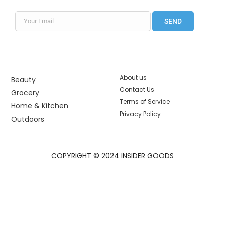
SEND
About us
Beauty
Contact Us
Grocery
Terms of Service
Home & Kitchen
Privacy Policy
Outdoors
COPYRIGHT © 2024 INSIDER GOODS