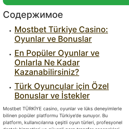
Содержимое
Mostbet Türkiye Casino:
Oyunlar ve Bonuslar
En Popüler Oyunlar ve
Onlarla Ne Kadar
Kazanabilirsiniz?
Türk Oyuncular için Özel
Bonuslar ve İstekler
Mostbet TÜRKİYE casino, oyunlar ve lüks deneyimlerle
bilinen popüler platformu Türkiye’de sunuyor. Bu
platform, kullanıcılarına çeşitli oyun türleri, profesyonel