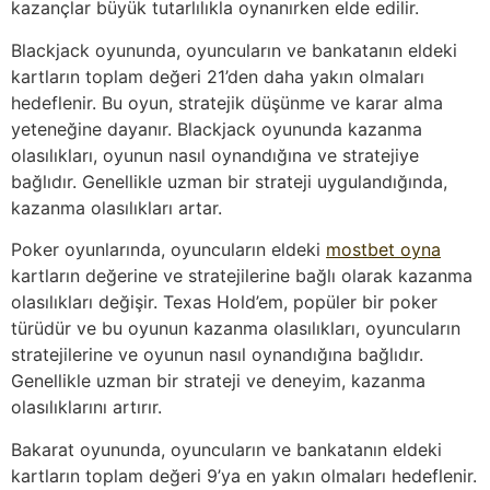
kazançlar büyük tutarlılıkla oynanırken elde edilir.
Blackjack oyununda, oyuncuların ve bankatanın eldeki
kartların toplam değeri 21’den daha yakın olmaları
hedeflenir. Bu oyun, stratejik düşünme ve karar alma
yeteneğine dayanır. Blackjack oyununda kazanma
olasılıkları, oyunun nasıl oynandığına ve stratejiye
bağlıdır. Genellikle uzman bir strateji uygulandığında,
kazanma olasılıkları artar.
Poker oyunlarında, oyuncuların eldeki
mostbet oyna
kartların değerine ve stratejilerine bağlı olarak kazanma
olasılıkları değişir. Texas Hold’em, popüler bir poker
türüdür ve bu oyunun kazanma olasılıkları, oyuncuların
stratejilerine ve oyunun nasıl oynandığına bağlıdır.
Genellikle uzman bir strateji ve deneyim, kazanma
olasılıklarını artırır.
Bakarat oyununda, oyuncuların ve bankatanın eldeki
kartların toplam değeri 9’ya en yakın olmaları hedeflenir.