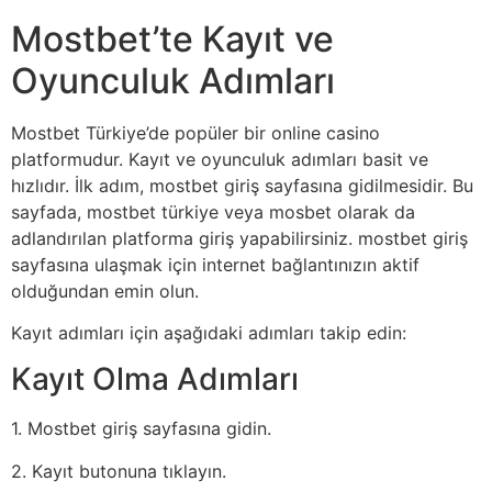
Mostbet’te Kayıt ve
Oyunculuk Adımları
Mostbet Türkiye’de popüler bir online casino
platformudur. Kayıt ve oyunculuk adımları basit ve
hızlıdır. İlk adım, mostbet giriş sayfasına gidilmesidir. Bu
sayfada, mostbet türkiye veya mosbet olarak da
adlandırılan platforma giriş yapabilirsiniz. mostbet giriş
sayfasına ulaşmak için internet bağlantınızın aktif
olduğundan emin olun.
Kayıt adımları için aşağıdaki adımları takip edin:
Kayıt Olma Adımları
1. Mostbet giriş sayfasına gidin.
2. Kayıt butonuna tıklayın.