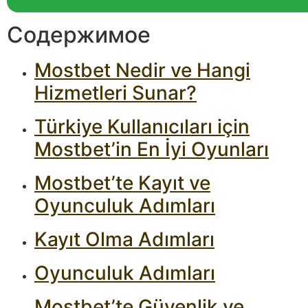
Содержимое
Mostbet Nedir ve Hangi
Hizmetleri Sunar?
Türkiye Kullanıcıları için
Mostbet’in En İyi Oyunları
Mostbet’te Kayıt ve
Oyunculuk Adımları
Kayıt Olma Adımları
Oyunculuk Adımları
Mostbet’te Güvenlik ve