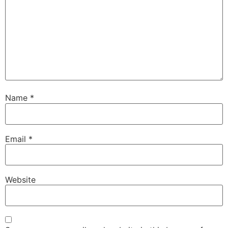
Name
*
Email
*
Website