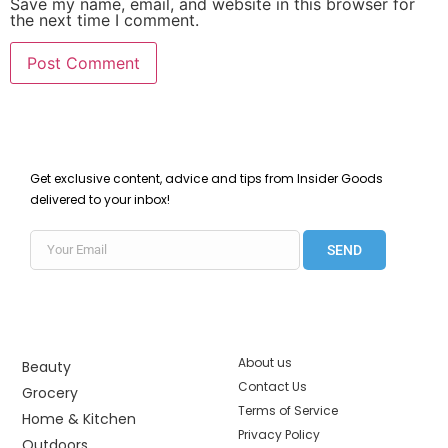
Save my name, email, and website in this browser for
the next time I comment.
Get exclusive content, advice and tips from Insider Goods
delivered to your inbox!
SEND
About us
Beauty
Contact Us
Grocery
Terms of Service
Home & Kitchen
Privacy Policy
Outdoors