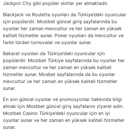
Jackpot City gibi popüler slotlar yer almaktadır.
Blackjack ve Roulette oyunları da Türkiye’deki oyuncular
için popülerdir. Mostbet güncel giriş sayfalarında bu
oyunlar her zaman mevcuttur ve her zaman en yüksek
kaliteli hizmetler sunar. Poker oyunları da mevcuttur ve
farklı türden turnuvalar ve oyunlar sunar.
Bakarat oyunları da Türkiye’deki oyuncular için
popülerdir. Mostbet Türkiye sayfalarında bu oyunlar her
zaman mevcuttur ve her zaman en yüksek kaliteli
hizmetler sunar. Mosbet sayfalarında da bu oyunlar
mevcuttur ve her zaman en yüksek kaliteli hizmetler
sunar.
En son güncel oyunlar ve promosyonlar hakkında bilgi
almak için Mostbet güncel giriş sayfalarını ziyaret edin.
Mostbet Casino Türkiye’deki oyuncular için en iyi
oyunlar sunar ve her zaman en yüksek kaliteli hizmetler
sunar.