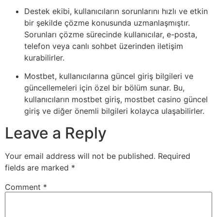
Destek ekibi, kullanıcıların sorunlarını hızlı ve etkin
bir şekilde çözme konusunda uzmanlaşmıştır.
Sorunları çözme sürecinde kullanıcılar, e-posta,
telefon veya canlı sohbet üzerinden iletişim
kurabilirler.
Mostbet, kullanıcılarına güncel giriş bilgileri ve
güncellemeleri için özel bir bölüm sunar. Bu,
kullanıcıların mostbet giriş, mostbet casino güncel
giriş ve diğer önemli bilgileri kolayca ulaşabilirler.
Leave a Reply
Your email address will not be published.
Required
fields are marked
*
Comment
*