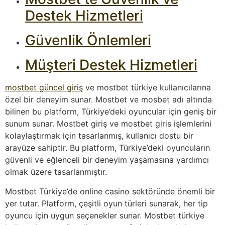
Destek Hizmetleri
Güvenlik Önlemleri
Müşteri Destek Hizmetleri
mostbet güncel giriş
ve mostbet türkiye kullanıcılarına
özel bir deneyim sunar. Mostbet ve mosbet adı altında
bilinen bu platform, Türkiye’deki oyuncular için geniş bir
sunum sunar. Mostbet giriş ve mostbet giris işlemlerini
kolaylaştırmak için tasarlanmış, kullanıcı dostu bir
arayüze sahiptir. Bu platform, Türkiye’deki oyuncuların
güvenli ve eğlenceli bir deneyim yaşamasına yardımcı
olmak üzere tasarlanmıştır.
Mostbet Türkiye’de online casino sektöründe önemli bir
yer tutar. Platform, çeşitli oyun türleri sunarak, her tip
oyuncu için uygun seçenekler sunar. Mostbet türkiye