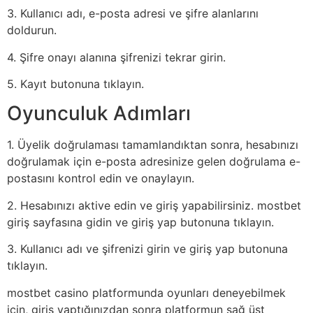
3. Kullanıcı adı, e-posta adresi ve şifre alanlarını
doldurun.
4. Şifre onayı alanına şifrenizi tekrar girin.
5. Kayıt butonuna tıklayın.
Oyunculuk Adımları
1. Üyelik doğrulaması tamamlandıktan sonra, hesabınızı
doğrulamak için e-posta adresinize gelen doğrulama e-
postasını kontrol edin ve onaylayın.
2. Hesabınızı aktive edin ve giriş yapabilirsiniz. mostbet
giriş sayfasına gidin ve giriş yap butonuna tıklayın.
3. Kullanıcı adı ve şifrenizi girin ve giriş yap butonuna
tıklayın.
mostbet casino platformunda oyunları deneyebilmek
için, giriş yaptığınızdan sonra platformun sağ üst