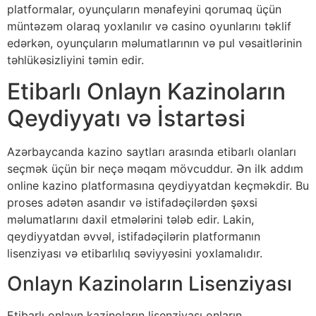
platformalar, oyunçuların mənafeyini qorumaq üçün
müntəzəm olaraq yoxlanılır və casino oyunlarını təklif
edərkən, oyunçuların məlumatlarının və pul vəsaitlərinin
təhlükəsizliyini təmin edir.
Etibarlı Onlayn Kazinoların
Qeydiyyatı və İstartəsi
Azərbaycanda kazino saytları arasında etibarlı olanları
seçmək üçün bir neçə məqam mövcuddur. Ən ilk addım
online kazino platformasına qeydiyyatdan keçməkdir. Bu
proses adətən asandır və istifadəçilərdən şəxsi
məlumatlarını daxil etmələrini tələb edir. Lakin,
qeydiyyatdan əvvəl, istifadəçilərin platformanın
lisenziyası və etibarlılıq səviyyəsini yoxlamalıdır.
Onlayn Kazinoların Lisenziyası
Etibarlı onlayn kazinoların lisenziyası onların