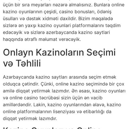
üçün bir sıra meyarları nəzərə almalısınız. Bunlara online
kazino oyunlarının çeşidi, casino bonusları, ödəniş
üsulları və dəstək xidməti daxildir. Bizim məqalədə
sizlərə ən yaxşı kazino oyunlari platformalarını təqdim
edəcəyik və sizlərə azerbaycanda kazino saytlari
haqqında ətraflı məlumat verəcəyik.
Onlayn Kazinoların Seçimi
və Təhlili
Azərbaycanda kazino saytları arasında seçim etmək
olduqca çətindir. Çünki, online kazino seçimində bir çox
amilə diqqət yetirmək lazımdır. Ən əsası, kazino oyunları
və online casino təcrübəsi sizin üçün ən vacib
amillərdəndir. Lakin, kazino oyunlarından əlavə, kazino
online platformalarının lisenziyası və etibarlılığı da
diqqət yetirmək lazımdır.