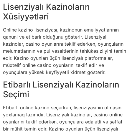
Lisenziyalı Kazinoların
Xüsiyyətləri
Online kazino lisenziyası, kazinonun əməliyyatlarının
qanuni və etibarlı olduğunu göstərir. Lisenziyalı
kazinolar, casino oyunlarını təklif edərkən, oyunçuların
məlumatlarının və pul vəsaitlərinin təhlükəsizliyini təmin
edir. Kazino oyunları üçün lisenziyalı platformalar,
müxtəlif online casino oyunlarını təklif edir və
oyunçulara yüksək keyfiyyətli xidmət göstərir.
Etibarlı Lisenziyalı Kazinoların
Seçimi
Etibarlı online kazino seçərkən, lisenziyasının olmasını
yoxlamaq lazımdır. Lisenziyalı kazinolar, casino online
oyunlarını təklif edərkən, oyunçulara ədalətli və şəffaf
bir mühit təmin edir. Kazino oyunları üçün lisenziyalı