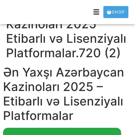
n Yaxşı Azərbaycan
SHOP
Kazinoları 2025
Etibarlı və Lisenziyalı
Platformalar.720 (2)
Ən Yaxşı Azərbaycan
Kazinoları 2025 –
Etibarlı və Lisenziyalı
Platformalar