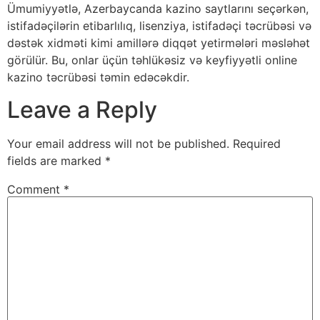
Ümumiyyətlə, Azerbaycanda kazino saytlarını seçərkən,
istifadəçilərin etibarlılıq, lisenziya, istifadəçi təcrübəsi və
dəstək xidməti kimi amillərə diqqət yetirmələri məsləhət
görülür. Bu, onlar üçün təhlükəsiz və keyfiyyətli online
kazino təcrübəsi təmin edəcəkdir.
Leave a Reply
Your email address will not be published.
Required
fields are marked
*
Comment
*