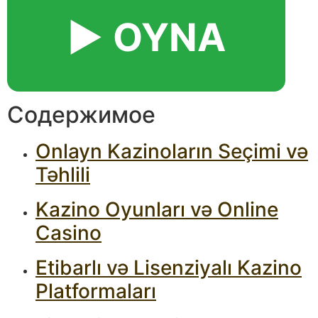
▶️ OYNA
Содержимое
Onlayn Kazinoların Seçimi və
Təhlili
Kazino Oyunları və Online
Casino
Etibarlı və Lisenziyalı Kazino
Platformaları