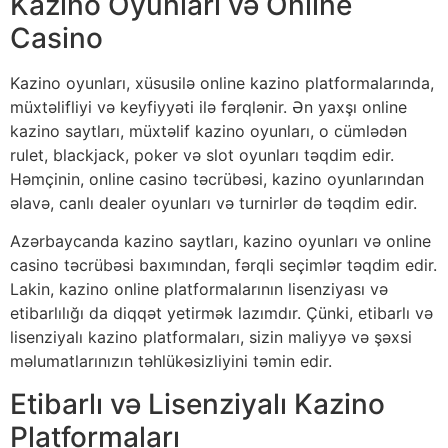
Kazino Oyunları və Online
Casino
Kazino oyunları, xüsusilə online kazino platformalarında,
müxtəlifliyi və keyfiyyəti ilə fərqlənir. Ən yaxşı online
kazino saytları, müxtəlif kazino oyunları, o cümlədən
rulet, blackjack, poker və slot oyunları təqdim edir.
Həmçinin, online casino təcrübəsi, kazino oyunlarından
əlavə, canlı dealer oyunları və turnirlər də təqdim edir.
Azərbaycanda kazino saytları, kazino oyunları və online
casino təcrübəsi baxımından, fərqli seçimlər təqdim edir.
Lakin, kazino online platformalarının lisenziyası və
etibarlılığı da diqqət yetirmək lazımdır. Çünki, etibarlı və
lisenziyalı kazino platformaları, sizin maliyyə və şəxsi
məlumatlarınızın təhlükəsizliyini təmin edir.
Etibarlı və Lisenziyalı Kazino
Platformaları