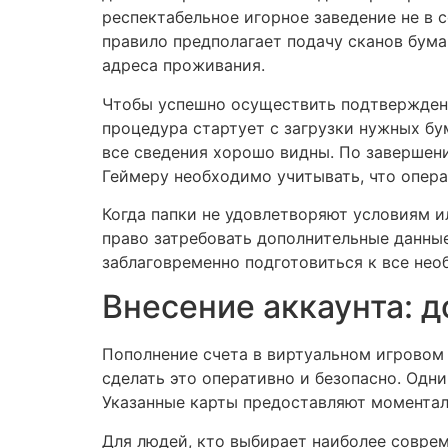
респектабельное игорное заведение не в 
правило предполагает подачу сканов бума
адреса проживания.
Чтобы успешно осуществить подтверждени
процедура стартует с загрузки нужных бу
все сведения хорошо видны. По завершен
Геймеру необходимо учитывать, что опера
Когда папки не удовлетворяют условиям и
право затребовать дополнительные данные
заблаговременно подготовиться к все не
Внесение аккаунта: 
Пополнение счета в виртуальном игровом
сделать это оперативно и безопасно. Одни
Указанные карты предоставляют моменталь
Для людей, кто выбирает наиболее совреме