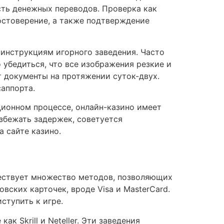
сть денежных переводов. Проверка как
остоверение, а также подтверждение
инструкциям игорного заведения. Часто
 убедиться, что все изображения резкие и
 документы на протяжении суток-двух.
саппорта.
ционном процессе, онлайн-казино имеет
избежать задержек, советуется
 сайте казино.
ществует множество методов, позволяющих
вских карточек, вроде Visa и MasterCard.
ступить к игре.
 Skrill и Neteller. Эти заведения