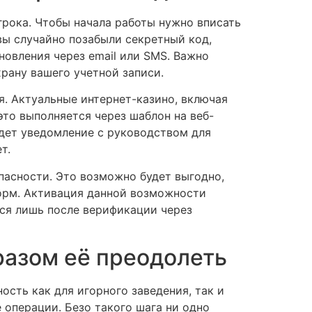
грока. Чтобы начала работы нужно вписать
вы случайно позабыли секретный код,
новления через email или SMS. Важно
рану вашего учетной записи.
я. Актуальные интернет-казино, включая
то выполняется через шаблон на веб-
идет уведомление с руководством для
т.
асности. Это возможно будет выгодно,
форм. Активация данной возможности
ся лишь после верификации через
разом её преодолеть
сть как для игорного заведения, так и
 операции. Безо такого шага ни одно