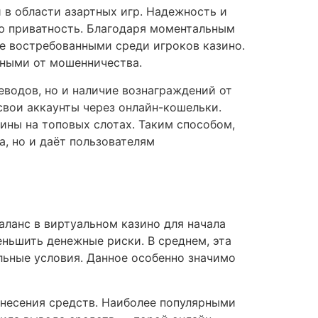
в области азартных игр. Надежность и
ю приватность. Благодаря моментальным
лее востребованными среди игроков казино.
нными от мошенничества.
водов, но и наличие вознаграждений от
свои аккаунты через онлайн-кошельки.
ины на топовых слотах. Таким способом,
, но и даёт пользователям
аланс в виртуальном казино для начала
ньшить денежные риски. В среднем, эта
льные условия. Данное особенно значимо
несения средств. Наиболее популярными