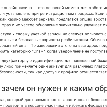
те онлайн-казино — это основной момент для любого и
ыли установлены при регистрационном процессе. Если 
как казино максбет зеркало, предлагают опцию восста
 фраз и их частое обновление значительно улучшает ох
ступа к своему учетной записи, не следует волноватьс
ложные и безопасные варианты реабилитации. Обычно э
ированный email. По завершении этого на ваш адрес пр
рять категорию "Спам", когда уведомление не поступае
 двухфакторную идентификацию для повышенной безоп
му либо применяете один аккаунт для различных плат
безопасности, так как доступ к профилю осуществляет
 зачем он нужен и каким об
г, который дает возможность гарантировать безопасно
— проверить в персоне участника и избежать фродовые