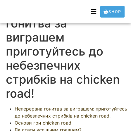
Неперервна
SHOP
гонитва за
виграшем
приготуйтесь до
небезпечних
стрибків на chicken
road!
Неперервна гонитва за виграшем: приготуйтесь
до небезпечних стрибків на chicken road!
Основи гри chicken road
Як стати успішним гравцем?