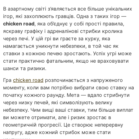
В азартному світі з’являється все більше унікальних
ігор, які захоплюють гравців. Одна з таких ігор —
chicken road
, яка об’єднує у собі прості правила,
яскраву графіку і адреналінові стрибки кролика
через печі. У цій грі ви граєте за курку, яка
намагається уникнути небезпеки, в той час як
ставки з кожною печею зростають. Успіх угрі може
стати практично фатальним, якщо не враховувати
шанси та ризики.
Гра
chicken road
розпочинається з напруженого
моменту, коли вам потрібно вибрати свою ставку на
початку кожного раунду. Мета — вдало стрибнути
через низку печей, які символізують велику
небезпеку. Чим вищі ваші ставки, тим більше виплат
ви можете отримати, але і ризик зростає в
геометричній прогресії. Це створює неперервну
напругу, адже кожний стрибок може стати