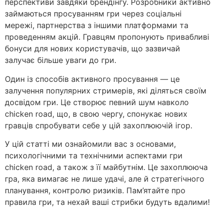
перспективи завдяки брендінгу. Розробники активно
займаються просуванням гри через соціальні
мережі, партнерства з іншими платформами та
проведенням акцій. Гравцям пропонують привабливі
бонуси для нових користувачів, що зазвичай
залучає більше уваги до гри.
Один із способів активного просування — це
залучення популярних стримерів, які діляться своїм
досвідом гри. Це створює певний шум навколо
chicken road, що, в свою чергу, спонукає нових
гравців спробувати себе у цій захоплюючій ігор.
У цій статті ми ознайомили вас з основами,
психологічними та технічними аспектами гри
chicken road, а також з її майбутнім. Це захоплююча
гра, яка вимагає не лише удачі, але й стратегічного
планування, контролю ризиків. Пам’ятайте про
правила гри, та нехай ваші стрибки будуть вдалими!