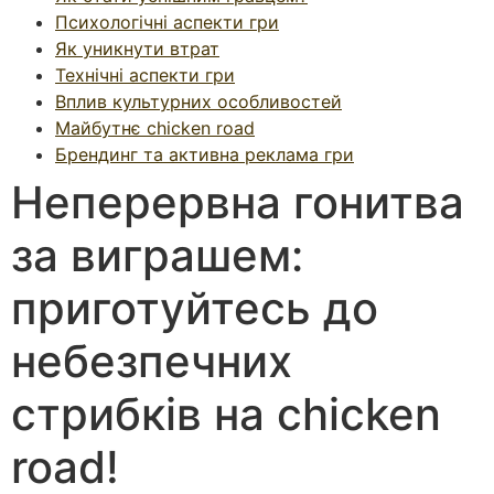
Психологічні аспекти гри
Як уникнути втрат
Технічні аспекти гри
Вплив культурних особливостей
Майбутнє chicken road
Брендинг та активна реклама гри
Неперервна гонитва
за виграшем:
приготуйтесь до
небезпечних
стрибків на chicken
road!