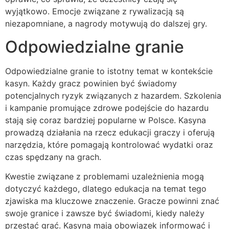
wyjątkowo. Emocje związane z rywalizacją są
niezapomniane, a nagrody motywują do dalszej gry.
Odpowiedzialne granie
Odpowiedzialne granie to istotny temat w kontekście
kasyn. Każdy gracz powinien być świadomy
potencjalnych ryzyk związanych z hazardem. Szkolenia
i kampanie promujące zdrowe podejście do hazardu
stają się coraz bardziej popularne w Polsce. Kasyna
prowadzą działania na rzecz edukacji graczy i oferują
narzędzia, które pomagają kontrolować wydatki oraz
czas spędzany na grach.
Kwestie związane z problemami uzależnienia mogą
dotyczyć każdego, dlatego edukacja na temat tego
zjawiska ma kluczowe znaczenie. Gracze powinni znać
swoje granice i zawsze być świadomi, kiedy należy
przestać grać. Kasyna mają obowiązek informować i