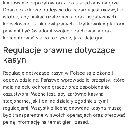
limitowanie depozytów oraz czas spędzany na grze.
Dbanie o zdrowe podejście do hazardu jest niezwykle
istotne, aby unikać uzależnienia oraz negatywnych
konsekwencji z nim związanych. Użytkownicy platform
powinni być świadomi swojego zachowania oraz
koncentrować się na rozrywce, jaką daje gra.
Regulacje prawne dotyczące
kasyn
Regulacje dotyczące kasyn w Polsce są złożone i
odpowiedzialne. Państwo wprowadziło przepisy, które
mają na celu ochronę graczy oraz zapobieganie
oszustwom. Ważne jest, aby zarówno kasyna
stacjonarne, jak i online działały zgodnie z tymi
regulacjami. Wszystkie licencjonowane kasyna muszą
być transparentne w swoich operacjach oraz oferować
pełną informację na temat gier i zasad.