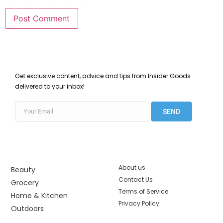
Get exclusive content, advice and tips from Insider Goods
delivered to your inbox!
SEND
About us
Beauty
Contact Us
Grocery
Terms of Service
Home & Kitchen
Privacy Policy
Outdoors