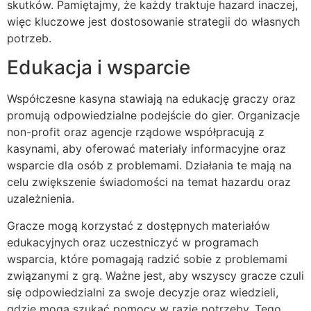
skutków. Pamiętajmy, że każdy traktuje hazard inaczej,
więc kluczowe jest dostosowanie strategii do własnych
potrzeb.
Edukacja i wsparcie
Współczesne kasyna stawiają na edukację graczy oraz
promują odpowiedzialne podejście do gier. Organizacje
non-profit oraz agencje rządowe współpracują z
kasynami, aby oferować materiały informacyjne oraz
wsparcie dla osób z problemami. Działania te mają na
celu zwiększenie świadomości na temat hazardu oraz
uzależnienia.
Gracze mogą korzystać z dostępnych materiałów
edukacyjnych oraz uczestniczyć w programach
wsparcia, które pomagają radzić sobie z problemami
związanymi z grą. Ważne jest, aby wszyscy gracze czuli
się odpowiedzialni za swoje decyzje oraz wiedzieli,
gdzie mogą szukać pomocy w razie potrzeby. Tego