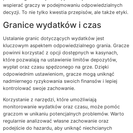
wspierać graczy w podejmowaniu odpowiedzialnych
decyzji. To nie tylko kwestia przepisów, ale także etyki.
Granice wydatków i czas
Ustalanie granic dotyczących wydatków jest
kluczowym aspektem odpowiedzialnego grania. Gracze
powinni korzystać z opcji dostępnych w kasynach,
które pozwalają na ustawienie limitów depozytów,
wypłat oraz czasu spędzonego na grze. Dzięki
odpowiednim ustawieniom, gracze mogą uniknąć
nadmiernego ryzykowania swoich finansów i lepiej
kontrolować swoje zachowanie.
Korzystanie z narzędzi, które umożliwiają
monitorowanie wydatków oraz czasu, może pomóc
graczom w unikaniu potencjalnych problemów. Warto
regularnie analizować własne zachowanie oraz
podejście do hazardu, aby uniknąć niechcianych