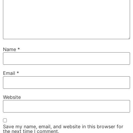
Name
*
Email
*
Website
Save my name, email, and website in this browser for
the next time I comment.