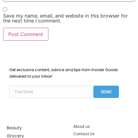
Save my name, email, and website in this browser for
the next time I comment.
Get exclusive content, advice and tips from Insider Goods
delivered to your inbox!
SEND
About us
Beauty
Contact Us
Grocery