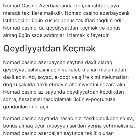
Nomad Casino Azerbaycanda bir çox istifadəçiyə
maraqlı təkliflərə malikdir. Nomad casino azərbaycanlı
istifadəçilər üçün xüsusi bonus təklifləri təqdim edir.
Nomad casino-da qeydiyyatdan keçmək və bonus
almaq üçün sadə addımları izləmək kifayətdir.
Qeydiyyatdan Keçmək
Nomad casino azerbaycan saytına daxil olaraq,
qeydiyyat səhifəsini açın və tələb olunan məlumatları
daxil edin. Ad, soyad, e-poçt və şifrə kimi məlumatları
doğru şəkildə daxil etməyin əhəmiyyətini nəzərə alın.
Nomad casino az saytında qeydiyyatdan keçdikdən
sonra, hesabınızı təsdiqləmək üçün e-poçtunuza
göndərilən linki açın.
Nomad casino saytında hesabınızı təsdiqlədikdən sonra,
bonus almaq üçün müəyyən şərtləri yerinə yetirməlisiniz.
Nomad casino azerbaijan saytında təklif olunan