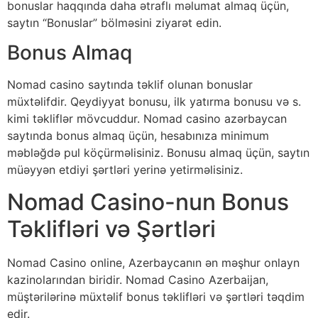
bonuslar haqqında daha ətraflı məlumat almaq üçün,
saytın “Bonuslar” bölməsini ziyarət edin.
Bonus Almaq
Nomad casino saytında təklif olunan bonuslar
müxtəlifdir. Qeydiyyat bonusu, ilk yatırma bonusu və s.
kimi təkliflər mövcuddur. Nomad casino azərbaycan
saytında bonus almaq üçün, hesabınıza minimum
məbləğdə pul köçürməlisiniz. Bonusu almaq üçün, saytın
müəyyən etdiyi şərtləri yerinə yetirməlisiniz.
Nomad Casino-nun Bonus
Təklifləri və Şərtləri
Nomad Casino online, Azerbaycanın ən məşhur onlayn
kazinolarından biridir. Nomad Casino Azerbaijan,
müştərilərinə müxtəlif bonus təklifləri və şərtləri təqdim
edir.