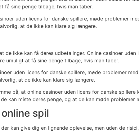
t få sine penge tilbage, hvis man taber.
casinoer uden licens for danske spillere, møde problemer m
alvorlig, at de ikke kan klare sig længere.
t de ikke kan få deres udbetalinger. Online casinoer uden li
re umuligt at få sine penge tilbage, hvis man taber.
asinoer uden licens for danske spillere, møde problemer med 
alvorlig, at de ikke kan klare sig længere.
omme på, at online casinoer uden licens for danske spillere
 de kan miste deres penge, og at de kan møde problemer m
 online spil
pil, der kan give dig en lignende oplevelse, men uden de risic