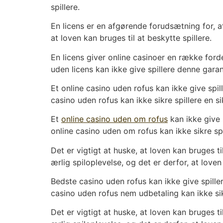
spillere.
En licens er en afgørende forudsætning for, at
at loven kan bruges til at beskytte spillere.
En licens giver online casinoer en række fordel
uden licens kan ikke give spillere denne garant
Et online casino uden rofus kan ikke give spill
casino uden rofus kan ikke sikre spillere en si
Et
online casino uden om rofus
kan ikke give s
online casino uden om rofus kan ikke sikre spil
Det er vigtigt at huske, at loven kan bruges ti
ærlig spiloplevelse, og det er derfor, at loven 
Bedste casino uden rofus kan ikke give spillere
casino uden rofus nem udbetaling kan ikke sikre
Det er vigtigt at huske, at loven kan bruges ti