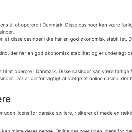
icens til at operere i Danmark. Disse casinoer kan være farli
sinoer.
, at disse casinoer ikke har en god økonomisk stabilitet. D
sino, der har en god økonomisk stabilitet og er underlagt d
ns til at operere i Danmark. Disse casinoer kan være farlige 
inoer. Det er derfor vigtigt at vælge et online casino, der 
ere
oer uden licens for danske spillere, risikerer at møde en r
 kan miste deres penge. Online casinoer uden licens for dansk