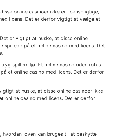
 disse online casinoer ikke er licenspligtige,
ed licens. Det er derfor vigtigt at vælge et
Det er vigtigt at huske, at disse online
e spillede på et online casino med licens. Det
ø.
 tryg spillemiljø. Et online casino uden rofus
 på et online casino med licens. Det er derfor
vigtigt at huske, at disse online casinoer ikke
et online casino med licens. Det er derfor
å, hvordan loven kan bruges til at beskytte