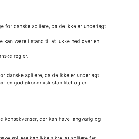
ge for danske spillere, da de ikke er underlagt
e kan være i stand til at lukke ned over en
anske regler.
for danske spillere, da de ikke er underlagt
har en god økonomisk stabilitet og er
ække konsekvenser, der kan have langvarig og
e spillere kan ikke sikre, at spillere får