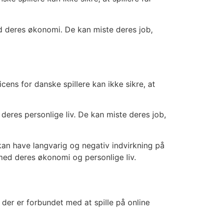
ed deres økonomi. De kan miste deres job,
cens for danske spillere kan ikke sikre, at
deres personlige liv. De kan miste deres job,
 kan have langvarig og negativ indvirkning på
ed deres økonomi og personlige liv.
i, der er forbundet med at spille på online