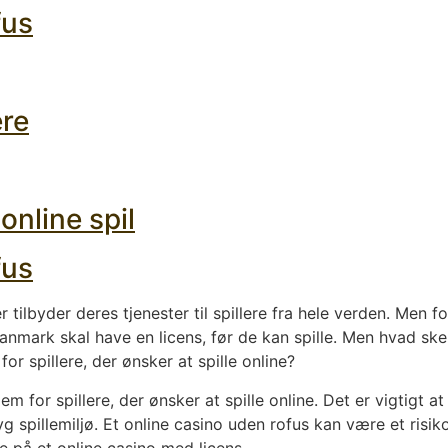
fus
ere
 online spil
fus
r tilbyder deres tjenester til spillere fra hele verden. Men f
 Danmark skal have en licens, før de kan spille. Men hvad ske
or spillere, der ønsker at spille online?
 for spillere, der ønsker at spille online. Det er vigtigt at
ryg spillemiljø. Et online casino uden rofus kan være et risi
de på et online casino med licens.