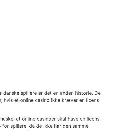
or danske spillere er det en anden historie. De
r, hvis et online casino ikke kræver en licens
 huske, at online casinoer skal have en licens,
ko for spillere, da de ikke har den samme