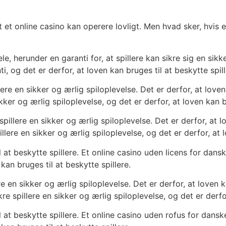
 et online casino kan operere lovligt. Men hvad sker, hvis et
e, herunder en garanti for, at spillere kan sikre sig en sikk
i, og det er derfor, at loven kan bruges til at beskytte spill
ere en sikker og ærlig spiloplevelse. Det er derfor, at loven 
kker og ærlig spiloplevelse, og det er derfor, at loven kan br
pillere en sikker og ærlig spiloplevelse. Det er derfor, at lo
lere en sikker og ærlig spiloplevelse, og det er derfor, at l
l at beskytte spillere. Et online casino uden licens for dansk
kan bruges til at beskytte spillere.
 en sikker og ærlig spiloplevelse. Det er derfor, at loven ka
 spillere en sikker og ærlig spiloplevelse, og det er derfor
l at beskytte spillere. Et online casino uden rofus for danske