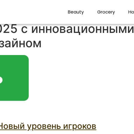
Beauty
Grocery
Ho
025 с инновационными
зайном
Ь
 Новый уровень игроков