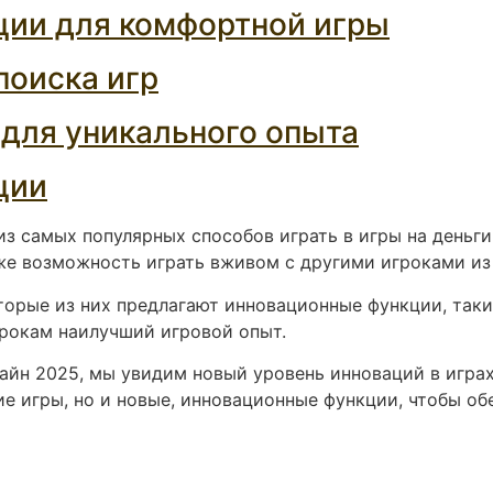
ии для комфортной игры
поиска игр
для уникального опыта
ции
из самых популярных способов играть в игры на деньги
же возможность играть вживом с другими игроками из 
оторые из них предлагают инновационные функции, таки
грокам наилучший игровой опыт.
лайн 2025, мы увидим новый уровень инноваций в играх
ие игры, но и новые, инновационные функции, чтобы о