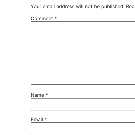
Your email address will not be published.
Req
Comment
*
Name
*
Email
*