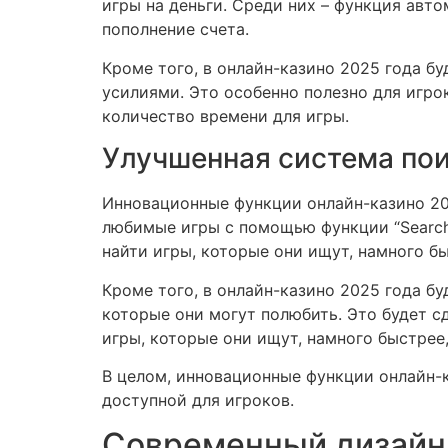
игры на деньги. Среди них – функция авто
пополнение счета.
Кроме того, в онлайн-казино 2025 года бу
усилиями. Это особенно полезно для игро
количество времени для игры.
Улучшенная система пои
Инновационные функции онлайн-казино 202
любимые игры с помощью функции “Search”
найти игры, которые они ищут, намного бы
Кроме того, в онлайн-казино 2025 года б
которые они могут полюбить. Это будет с
игры, которые они ищут, намного быстрее
В целом, инновационные функции онлайн-к
доступной для игроков.
Современный дизайн 