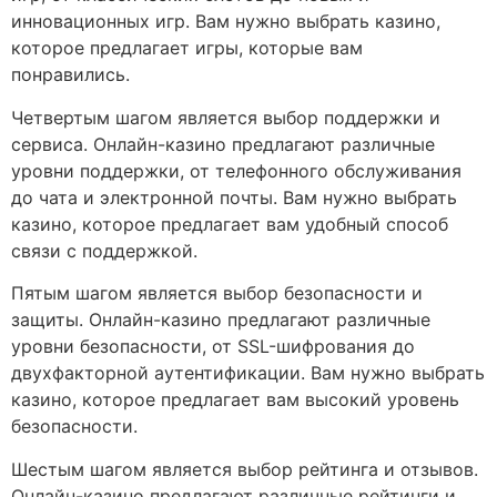
инновационных игр. Вам нужно выбрать казино,
которое предлагает игры, которые вам
понравились.
Четвертым шагом является выбор поддержки и
сервиса. Онлайн-казино предлагают различные
уровни поддержки, от телефонного обслуживания
до чата и электронной почты. Вам нужно выбрать
казино, которое предлагает вам удобный способ
связи с поддержкой.
Пятым шагом является выбор безопасности и
защиты. Онлайн-казино предлагают различные
уровни безопасности, от SSL-шифрования до
двухфакторной аутентификации. Вам нужно выбрать
казино, которое предлагает вам высокий уровень
безопасности.
Шестым шагом является выбор рейтинга и отзывов.
Онлайн-казино предлагают различные рейтинги и