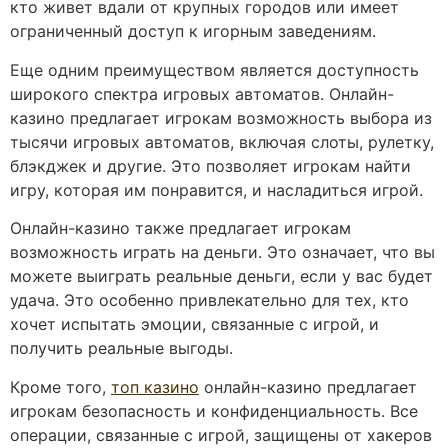
кто живет вдали от крупных городов или имеет
ограниченный доступ к игорным заведениям.
Еще одним преимуществом является доступность
широкого спектра игровых автоматов. Онлайн-
казино предлагает игрокам возможность выбора из
тысячи игровых автоматов, включая слоты, рулетку,
блэкджек и другие. Это позволяет игрокам найти
игру, которая им понравится, и насладиться игрой.
Онлайн-казино также предлагает игрокам
возможность играть на деньги. Это означает, что вы
можете выиграть реальные деньги, если у вас будет
удача. Это особенно привлекательно для тех, кто
хочет испытать эмоции, связанные с игрой, и
получить реальные выгоды.
Кроме того,
топ казино
онлайн-казино предлагает
игрокам безопасность и конфиденциальность. Все
операции, связанные с игрой, защищены от хакеров