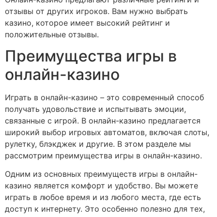
отзывы от других игроков. Вам нужно выбрать
казино, которое имеет высокий рейтинг и
положительные отзывы.
Преимущества игры в
онлайн-казино
Играть в онлайн-казино – это современный способ
получать удовольствие и испытывать эмоции,
связанные с игрой. В онлайн-казино предлагается
широкий выбор игровых автоматов, включая слоты,
рулетку, блэкджек и другие. В этом разделе мы
рассмотрим преимущества игры в онлайн-казино.
Одним из основных преимуществ игры в онлайн-
казино является комфорт и удобство. Вы можете
играть в любое время и из любого места, где есть
доступ к интернету. Это особенно полезно для тех,