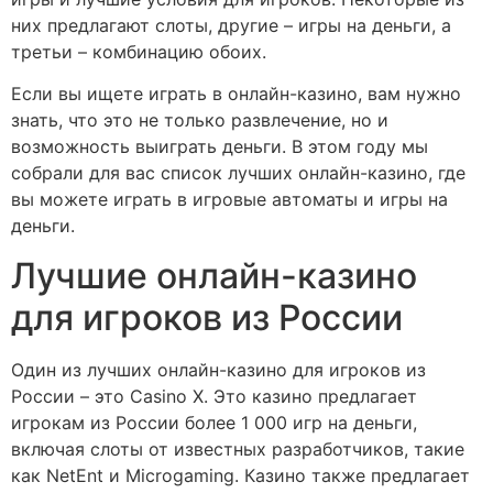
них предлагают слоты, другие – игры на деньги, а
третьи – комбинацию обоих.
Если вы ищете играть в онлайн-казино, вам нужно
знать, что это не только развлечение, но и
возможность выиграть деньги. В этом году мы
собрали для вас список лучших онлайн-казино, где
вы можете играть в игровые автоматы и игры на
деньги.
Лучшие онлайн-казино
для игроков из России
Один из лучших онлайн-казино для игроков из
России – это Casino X. Это казино предлагает
игрокам из России более 1 000 игр на деньги,
включая слоты от известных разработчиков, такие
как NetEnt и Microgaming. Казино также предлагает