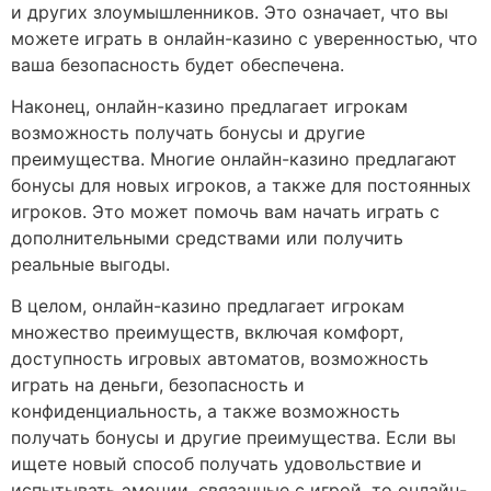
и других злоумышленников. Это означает, что вы
можете играть в онлайн-казино с уверенностью, что
ваша безопасность будет обеспечена.
Наконец, онлайн-казино предлагает игрокам
возможность получать бонусы и другие
преимущества. Многие онлайн-казино предлагают
бонусы для новых игроков, а также для постоянных
игроков. Это может помочь вам начать играть с
дополнительными средствами или получить
реальные выгоды.
В целом, онлайн-казино предлагает игрокам
множество преимуществ, включая комфорт,
доступность игровых автоматов, возможность
играть на деньги, безопасность и
конфиденциальность, а также возможность
получать бонусы и другие преимущества. Если вы
ищете новый способ получать удовольствие и
испытывать эмоции, связанные с игрой, то онлайн-