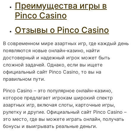
Преимущества игры в
Pinco Casino
Отзывы о Pinco Casino
В современном мире азартных игр, где каждый день
появляются новые онлайн-казино, найти
достоверный и надежный игрок может быть
сложной задачей. Однако, если вы ищете
официальный сайт Pinco Casino, то вы на
правильном пути.
Pinco Casino – это популярное онлайн-казино,
которое предлагает игрокам широкий спектр
азартных игр, включая слоты, карточные игры,
рулетку и другие. Официальный сайт Pinco Casino –
это место, где вы можете играть онлайн, получать
бонусы и выигрывать реальные деньги.