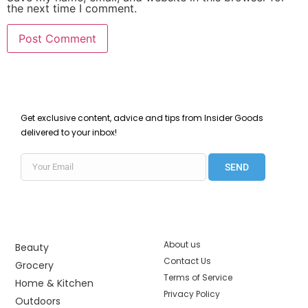
the next time I comment.
Get exclusive content, advice and tips from Insider Goods
delivered to your inbox!
SEND
About us
Beauty
Contact Us
Grocery
Terms of Service
Home & Kitchen
Privacy Policy
Outdoors