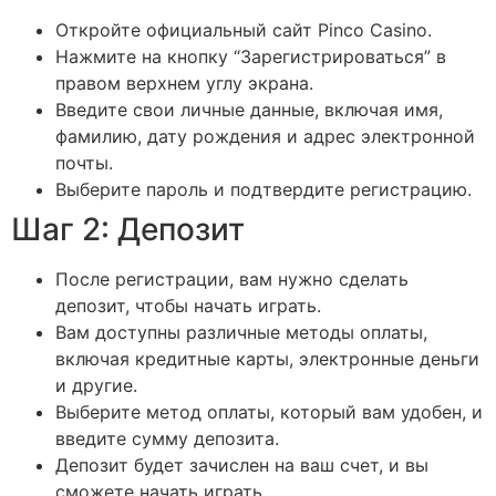
Откройте официальный сайт Pinco Casino.
Нажмите на кнопку “Зарегистрироваться” в
правом верхнем углу экрана.
Введите свои личные данные, включая имя,
фамилию, дату рождения и адрес электронной
почты.
Выберите пароль и подтвердите регистрацию.
Шаг 2: Депозит
После регистрации, вам нужно сделать
депозит, чтобы начать играть.
Вам доступны различные методы оплаты,
включая кредитные карты, электронные деньги
и другие.
Выберите метод оплаты, который вам удобен, и
введите сумму депозита.
Депозит будет зачислен на ваш счет, и вы
сможете начать играть.