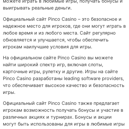
можете играть в любимые игры, получать бонусы и
выигрывать реальные деньги.
Официальный сайт Pinco Casino – это безопасное и
надежное место для игроков, где они могут играть в
любое время и из любого места. Сайт регулярно
обновляется и улучшается, чтобы обеспечить
игрокам наилучшие условия для игры.
На официальном сайте Pinco Casino вы можете
найти широкий спектр игр, включая слоты,
карточные игры, рулетку и другие. Игры на сайте
Pinco Casino разработаны leading software providers,
что обеспечивает высокое качество и безопасность
игры.
Официальный сайт Pinco Casino также предлагает
игрокам возможность получать бонусы и участие в
различных акциях и турнирах. Бонусы и акции
могут быть использованы для игры в любимые игры