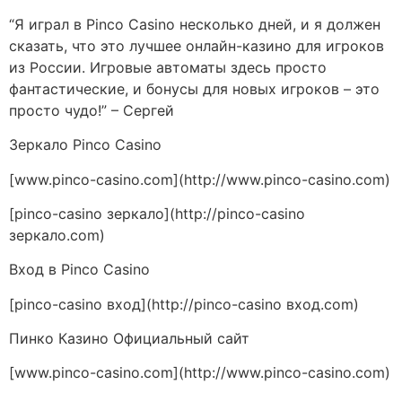
“Я играл в Pinco Casino несколько дней, и я должен
сказать, что это лучшее онлайн-казино для игроков
из России. Игровые автоматы здесь просто
фантастические, и бонусы для новых игроков – это
просто чудо!” – Сергей
Зеркало Pinco Casino
[www.pinco-casino.com](http://www.pinco-casino.com)
[pinco-casino зеркало](http://pinco-casino
зеркало.com)
Вход в Pinco Casino
[pinco-casino вход](http://pinco-casino вход.com)
Пинко Казино Официальный сайт
[www.pinco-casino.com](http://www.pinco-casino.com)