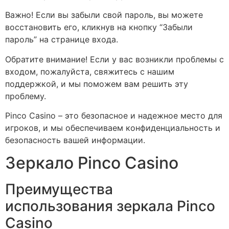
Важно! Если вы забыли свой пароль, вы можете
восстановить его, кликнув на кнопку “Забыли
пароль” на странице входа.
Обратите внимание! Если у вас возникли проблемы с
входом, пожалуйста, свяжитесь с нашим
поддержкой, и мы поможем вам решить эту
проблему.
Pinco Casino – это безопасное и надежное место для
игроков, и мы обеспечиваем конфиденциальность и
безопасность вашей информации.
Зеркало Pinco Casino
Преимущества
использования зеркала Pinco
Casino