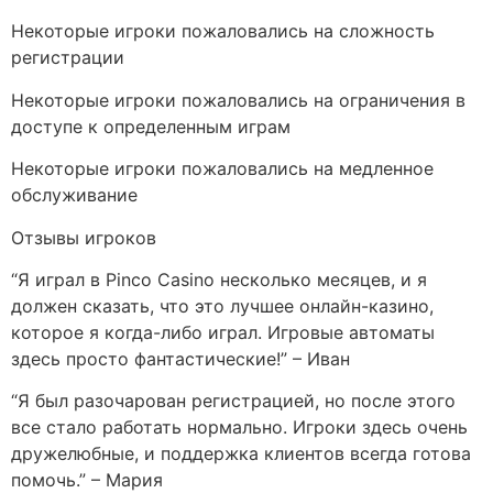
Некоторые игроки пожаловались на сложность
регистрации
Некоторые игроки пожаловались на ограничения в
доступе к определенным играм
Некоторые игроки пожаловались на медленное
обслуживание
Отзывы игроков
“Я играл в Pinco Casino несколько месяцев, и я
должен сказать, что это лучшее онлайн-казино,
которое я когда-либо играл. Игровые автоматы
здесь просто фантастические!” – Иван
“Я был разочарован регистрацией, но после этого
все стало работать нормально. Игроки здесь очень
дружелюбные, и поддержка клиентов всегда готова
помочь.” – Мария