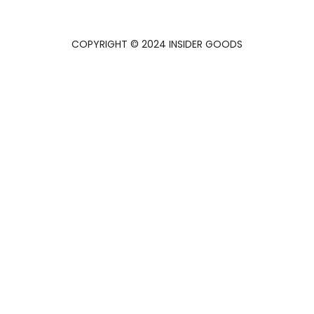
COPYRIGHT © 2024 INSIDER GOODS