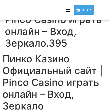
Официальный сайт
SHOP
Pinco Casino играть
онлайн – Вход,
Зеркало.395
Пинко Казино
Официальный сайт |
Pinco Casino играть
онлайн – Вход,
Зеркало