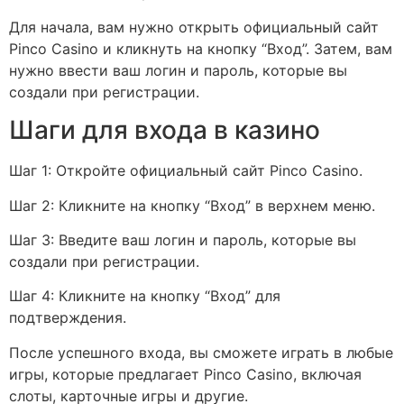
Для начала, вам нужно открыть официальный сайт
Pinco Casino и кликнуть на кнопку “Вход”. Затем, вам
нужно ввести ваш логин и пароль, которые вы
создали при регистрации.
Шаги для входа в казино
Шаг 1: Откройте официальный сайт Pinco Casino.
Шаг 2: Кликните на кнопку “Вход” в верхнем меню.
Шаг 3: Введите ваш логин и пароль, которые вы
создали при регистрации.
Шаг 4: Кликните на кнопку “Вход” для
подтверждения.
После успешного входа, вы сможете играть в любые
игры, которые предлагает Pinco Casino, включая
слоты, карточные игры и другие.