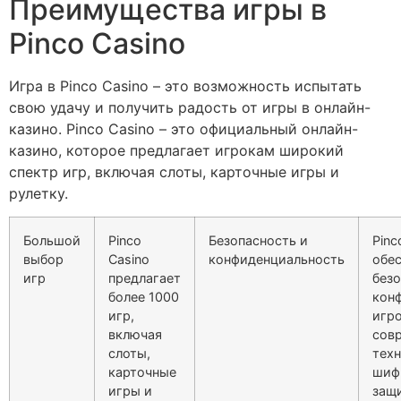
Преимущества игры в
Pinco Casino
Игра в Pinco Casino – это возможность испытать
свою удачу и получить радость от игры в онлайн-
казино. Pinco Casino – это официальный онлайн-
казино, которое предлагает игрокам широкий
спектр игр, включая слоты, карточные игры и
рулетку.
Большой
Pinco
Безопасность и
Pinc
выбор
Casino
конфиденциальность
обе
игр
предлагает
безо
более 1000
кон
игр,
игро
включая
сов
слоты,
тех
карточные
шиф
игры и
защ