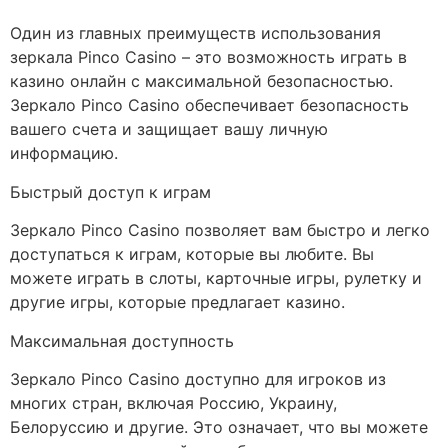
Один из главных преимуществ использования
зеркала Pinco Casino – это возможность играть в
казино онлайн с максимальной безопасностью.
Зеркало Pinco Casino обеспечивает безопасность
вашего счета и защищает вашу личную
информацию.
Быстрый доступ к играм
Зеркало Pinco Casino позволяет вам быстро и легко
доступаться к играм, которые вы любите. Вы
можете играть в слоты, карточные игры, рулетку и
другие игры, которые предлагает казино.
Максимальная доступность
Зеркало Pinco Casino доступно для игроков из
многих стран, включая Россию, Украину,
Белоруссию и другие. Это означает, что вы можете