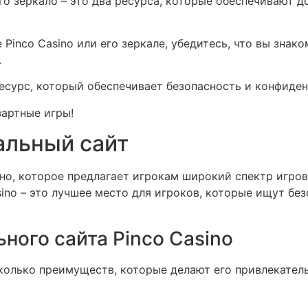
го зеркало – это два ресурса, которые обеспечивают д
Pinco Casino или его зеркале, убедитесь, что вы знак
.
ресурс, который обеспечивает безопасность и конфиде
зартные игры!
альный сайт
ино, которое предлагает игрокам широкий спектр игров
sino – это лучшее место для игроков, которые ищут бе
ого сайта Pinco Casino
колько преимуществ, которые делают его привлекатель