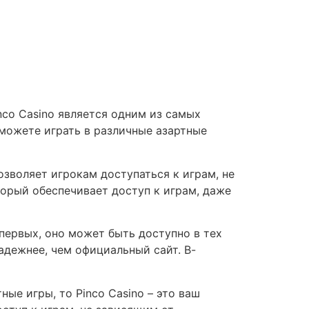
nco Casino является одним из самых
 можете играть в различные азартные
озволяет игрокам доступаться к играм, не
торый обеспечивает доступ к играм, даже
первых, оно может быть доступно в тех
адежнее, чем официальный сайт. В-
ые игры, то Pinco Casino – это ваш