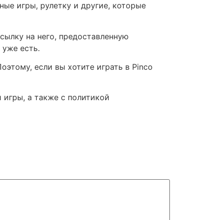
ные игры, рулетку и другие, которые
ссылку на него, предоставленную
 уже есть.
Поэтому, если вы хотите играть в Pinco
и игры, а также с политикой