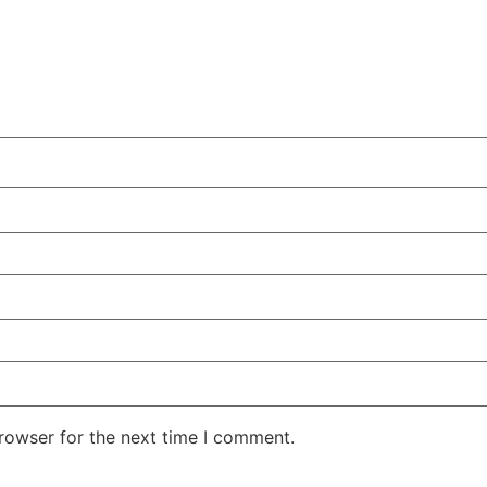
rowser for the next time I comment.