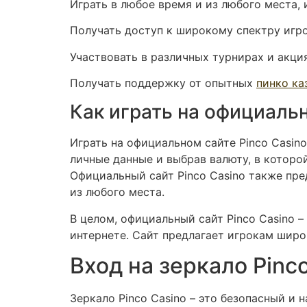
Играть в любое время и из любого места, 
Получать доступ к широкому спектру игр
Участвовать в различных турнирах и акц
Получать поддержку от опытных
пинко ка
Как играть на официальн
Играть на официальном сайте Pinco Casino
личные данные и выбрав валюту, в которой
Официальный сайт Pinco Casino также пре
из любого места.
В целом, официальный сайт Pinco Casino 
интернете. Сайт предлагает игрокам широ
Вход на зеркало Pinc
Зеркало Pinco Casino – это безопасный и 