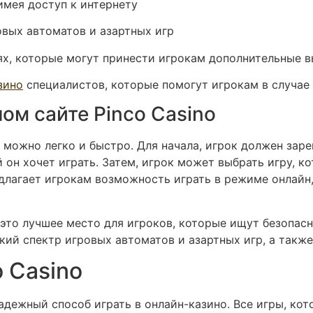
имея доступ к интернету
овых автоматов и азартных игр
иях, которые могут принести игрокам дополнительные 
зино
специалистов, которые помогут игрокам в случае
ом сайте Pinco Casino
 можно легко и быстро. Для начала, игрок должен заре
 он хочет играть. Затем, игрок может выбрать игру, ко
длагает игрокам возможность играть в режиме онлайн,
– это лучшее место для игроков, которые ищут безопас
кий спектр игровых автоматов и азартных игр, а такж
o Casino
надежный способ играть в онлайн-казино. Все игры, ко