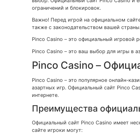
выбор. Официальный сайт Pinco Casino и е
ограничений и блокировок.
Важно! Перед игрой на официальном сайте 
также с законодательством вашей страны
Pinco Casino – это официальный игровой 
Pinco Casino – это ваш выбор для игры в а
Pinco Casino – Офици
Pinco Casino – это популярное онлайн-каз
азартных игр. Официальный сайт Pinco Ca
интернете.
Преимущества официальн
Официальный сайт Pinco Casino имеет нес
сайте игроки могут: