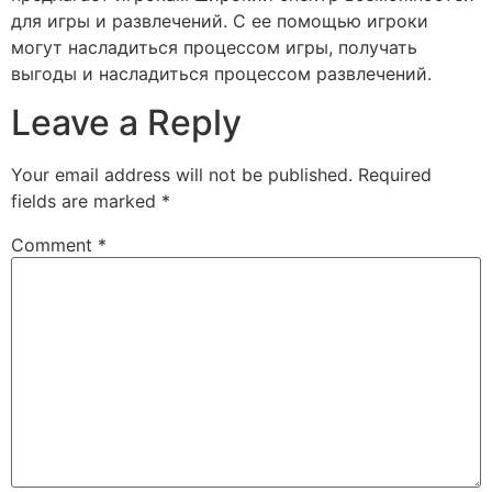
для игры и развлечений. С ее помощью игроки
могут насладиться процессом игры, получать
выгоды и насладиться процессом развлечений.
Leave a Reply
Your email address will not be published.
Required
fields are marked
*
Comment
*