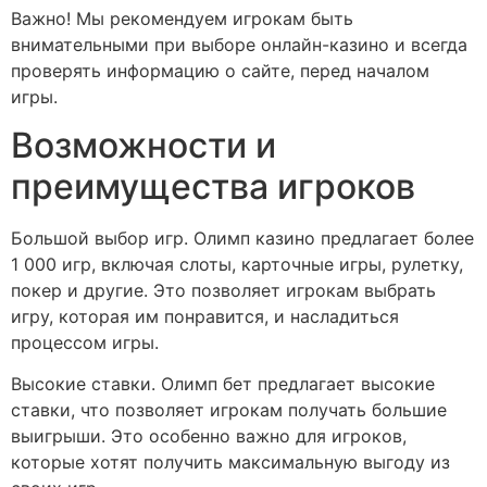
Важно! Мы рекомендуем игрокам быть
внимательными при выборе онлайн-казино и всегда
проверять информацию о сайте, перед началом
игры.
Возможности и
преимущества игроков
Большой выбор игр. Олимп казино предлагает более
1 000 игр, включая слоты, карточные игры, рулетку,
покер и другие. Это позволяет игрокам выбрать
игру, которая им понравится, и насладиться
процессом игры.
Высокие ставки. Олимп бет предлагает высокие
ставки, что позволяет игрокам получать большие
выигрыши. Это особенно важно для игроков,
которые хотят получить максимальную выгоду из