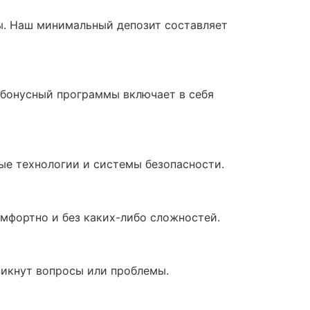
ы. Наш минимальный депозит составляет
 бонусный программы включает в себя
е технологии и системы безопасности.
омфортно и без каких-либо сложностей.
никнут вопросы или проблемы.