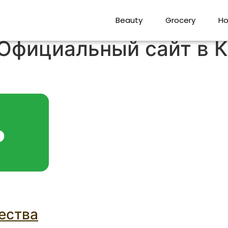
т в Казахстане Olimp 
Beauty
Grocery
Ho
Официальный сайт в К
Ь
ества