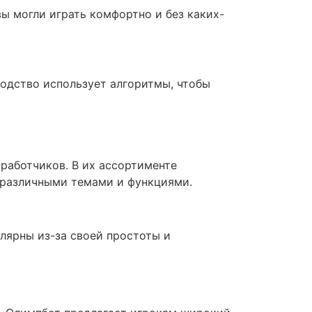
ы могли играть комфортно и без каких-
одство использует алгоритмы, чтобы
зработчиков. В их ассортименте
с различными темами и функциями.
улярны из-за своей простоты и