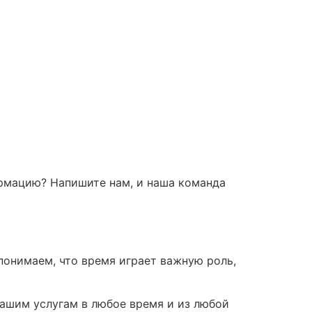
рмацию? Напишите нам, и наша команда
понимаем, что время играет важную роль,
нашим услугам в любое время и из любой