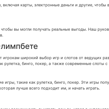
 включая карты, электронные деньги и другие, чтобы в
чтобы вы могли получать реальные выгоды. Наш руков
в.
 Олимпбете
ет игрокам широкий выбор игр и слотов от ведущих ра
ак рулетка, бинго, покер, а также современные слоты 
 игры, такие как рулетка, бинго, покер. Эти игры поп
которая лучше всего подходит им, и начать играть.