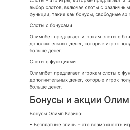
Слоты – это игры, которые предлагают иг
выбор слотов, включая слоты с различным
функции, такие как бонусы, свободные spin
Слоты с бонусами
Олимпбет предлагает игрокам слоты с бон
дополнительных денег, которые игрок полу
больше денег.
Слоты с функциями
Олимпбет предлагает игрокам слоты с фун
дополнительных денег, которые игрок полу
больше денег.
Бонусы и акции Олим
Бонусы Олимп Казино:
• Бесплатные спины – это возможность игр