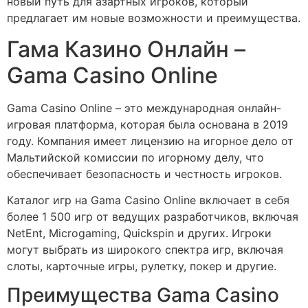
новый путь для азартных игроков, который
предлагает им новые возможности и преимущества.
Гама Казино Онлайн –
Gama Casino Online
Gama Casino Online – это международная онлайн-
игровая платформа, которая была основана в 2019
году. Компания имеет лицензию на игорное дело от
Мальтийской комиссии по игорному делу, что
обеспечивает безопасность и честность игроков.
Каталог игр на Gama Casino Online включает в себя
более 1 500 игр от ведущих разработчиков, включая
NetEnt, Microgaming, Quickspin и других. Игроки
могут выбрать из широкого спектра игр, включая
слоты, карточные игры, рулетку, покер и другие.
Преимущества Gama Casino