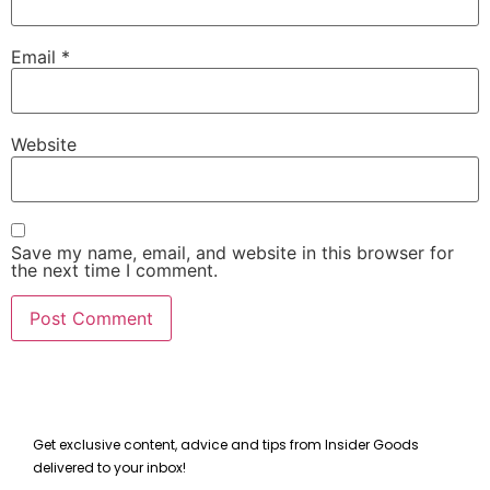
Email
*
Website
Save my name, email, and website in this browser for
the next time I comment.
Get exclusive content, advice and tips from Insider Goods
delivered to your inbox!