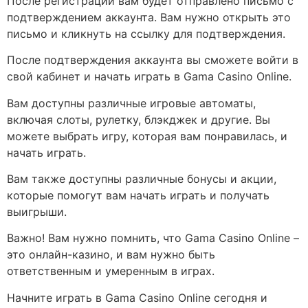
После регистрации вам будет отправлено письмо с
подтверждением аккаунта. Вам нужно открыть это
письмо и кликнуть на ссылку для подтверждения.
После подтверждения аккаунта вы сможете войти в
свой кабинет и начать играть в Gama Casino Online.
Вам доступны различные игровые автоматы,
включая слоты, рулетку, блэкджек и другие. Вы
можете выбрать игру, которая вам понравилась, и
начать играть.
Вам также доступны различные бонусы и акции,
которые помогут вам начать играть и получать
выигрыши.
Важно! Вам нужно помнить, что Gama Casino Online –
это онлайн-казино, и вам нужно быть
ответственным и умеренным в играх.
Начните играть в Gama Casino Online сегодня и