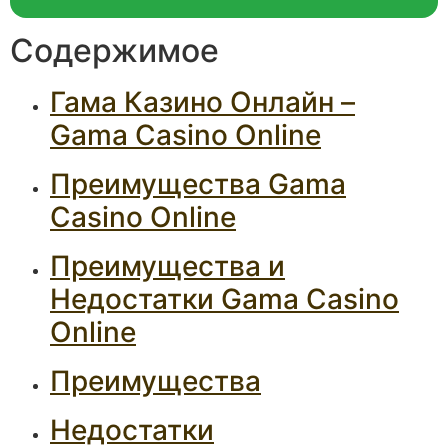
Содержимое
Гама Казино Онлайн –
Gama Casino Online
Преимущества Gama
Casino Online
Преимущества и
Недостатки Gama Casino
Online
Преимущества
Недостатки