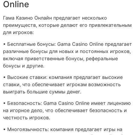
Online
Гама Казино Онлайн предлагает несколько
преимуществ, которые делают его привлекательным
для игроков:
• Бесплатные бонусы: Gama Casino Online предлагает
различные бонусы для новых и постоянных игроков,
включая приветственные бонусы, реферальные
бонусы и другие.
• Высокие ставки: компания предлагает высокие
ставки, что обеспечивает игрокам возможность
выиграть большие суммы денег.
• Безопасность: Gama Casino Online имеет лицензию
на игорное дело, что обеспечивает безопасность и
честность игроков.
• Многоязычность: компания предлагает игры на