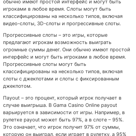
обычно имеют простой интерфейс и могут быть
игроками в любое время. Слоты могут быть
классифицированы на несколько типов, включая
видео-слоты, 3D-слоты и прогрессивные слоты.
Прогрессивные слоты – это игры, которые
предлагают игрокам возможность выиграть
огромные суммы денег. Они обычно имеют простой
интерфейс и могут быть игроками в любое время.
Прогрессивные слоты могут быть
классифицированы на несколько типов, включая
слоты с джекпотами и слоты с фиксированным
джекпотом.
Пayout – это процент, который игрок получает в
случае выигрыша. В Gama Casino Online payout
варьируется в зависимости от игры. Например, в
рулетке payout может быть 97%, а в слоте – 95%.
Это означает, что игрок получит 97% от суммы,
которую он выиграл, если играет в рулетку, а 95%