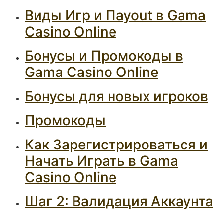
Виды Игр и Пayout в Gama
Casino Online
Бонусы и Промокоды в
Gama Casino Online
Бонусы для новых игроков
Промокоды
Как Зарегистрироваться и
Начать Играть в Gama
Casino Online
Шаг 2: Валидация Аккаунта