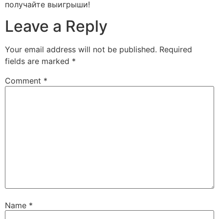
получайте выигрыши!
Leave a Reply
Your email address will not be published.
Required
fields are marked
*
Comment
*
Name
*