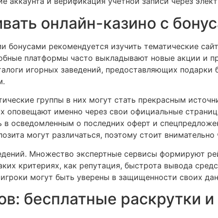
е аккаунта и верификация учетной записи через элек
вать онлайн-казино с бонус
ми бонусами рекомендуется изучить тематические сай
обные платформы часто выкладывают новые акции и п
талоги игорных заведений, предоставляющих подарки б
м.
ические группы в них могут стать прекрасным источн
рых оповещают именно через свои официальные страниц
 в осведомленным о последних оферт и спецпредложен
позита могут различаться, поэтому стоит внимательно
ведений. Множество экспертные сервисы формируют ре
ких критериях, как репутация, быстрота вывода средс
 игроки могут быть уверены в защищенности своих дан
ов: бесплатные раскрутки и