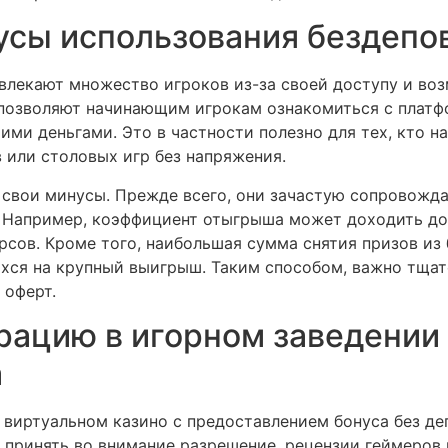
усы использования бездепо
влекают множество игроков из-за своей доступу и во
позволяют начинающим игрокам ознакомиться с платфо
оими деньгами. Это в частности полезно для тех, кто н
в или столовых игр без напряжения.
 свои минусы. Прежде всего, они зачастую сопровожд
 Например, коэффициент отыгрыша может доходить до
сов. Кроме того, наибольшая сумма снятия призов из 
хся на крупный выигрыш. Таким способом, важно тщат
 оферт.
рацию в игорном заведении
а
 виртуальном казино с предоставлением бонуса без д
 принять во внимание разрешение, рецензии геймеров 