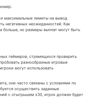
номер.
у и максимальные лимиты на вывод
ть негативных неожиданностей. Как
а больше, но размеры выплат могут быть
чных геймеров, стремящихся проверить
спробовать разнообразные игровые
 игроки могут использовать
ита, они часто связаны с условиями по
ребуется осуществить заданные
ений с отыгрышем x30, игрок должен будет