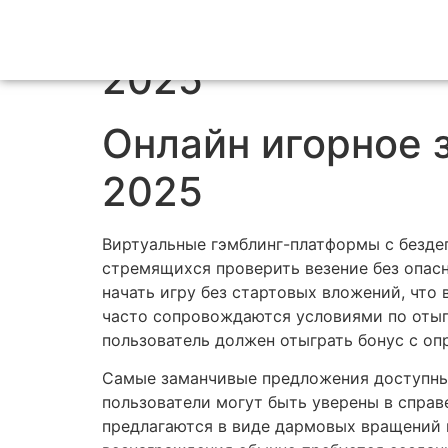
Онлайн игорное 
2025
Онлайн игорное 
2025
Виртуальные гэмблинг-платформы с бездеп
стремящихся проверить везение без опас
начать игру без стартовых вложений, что
часто сопровождаются условиями по отыгр
пользователь должен отыграть бонус с о
Самые заманчивые предложения доступны н
пользователи могут быть уверены в справ
предлагаются в виде дармовых вращений на