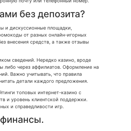
тронную почту или телефонный номер.
ами без депозита?
ты и дискуссионные площадки,
ромокоды от разных онлайн-игорных
ез внесения средств, а также отзывы
иком сведений. Нередко казино, вроде
ы либо через аффилиатов. Оформление на
ий. Важно учитывать, что правила
 читать детали каждого предложения.
йтинги топовых интернет-казино с
тв и уровень клиентской поддержки.
ных и справедливости игр.
 финансы.