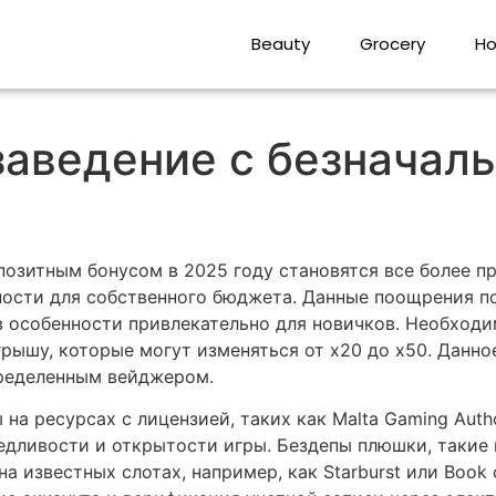
заведение с безначал
Beauty
Grocery
Ho
заведение с безначал
озитным бонусом в 2025 году становятся все более п
ности для собственного бюджета. Данные поощрения 
 в особенности привлекательно для новичков. Необход
ышу, которые могут изменяться от x20 до x50. Данное,
пределенным вейджером.
а ресурсах с лицензией, таких как Malta Gaming Autho
едливости и открытости игры. Бездепы плюшки, такие 
 известных слотах, например, как Starburst или Book 