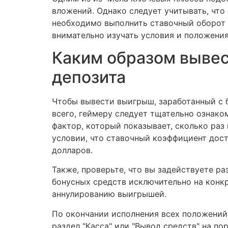
вложений. Однако следует учитывать, что
необходимо выполнить ставочный оборот 
внимательно изучать условия и положени
Каким образом вывес
депозита
Чтобы вывести выигрыш, заработанный с б
всего, геймеру следует тщательно ознак
фактор, который показывает, сколько раз
условии, что ставочный коэффициент дост
долларов.
Также, проверьте, что вы задействуете р
бонусных средств исключительно на конк
аннулированию выигрышей.
По окончании исполнения всех положений 
раздел "Касса" или "Вывод средств" на п