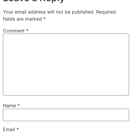
Your email address will not be published.
Required
fields are marked
*
Comment
*
Name
*
Email
*