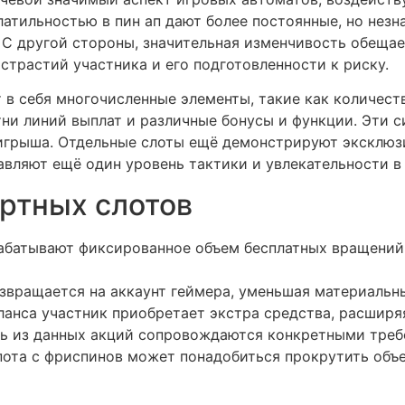
атильностью в пин ап дают более постоянные, но незн
С другой стороны, значительная изменчивость обещае
страстий участника и его подготовленности к риску.
в себя многочисленные элементы, такие как количеств
ни линий выплат и различные бонусы и функции. Эти 
ыигрыша. Отдельные слоты ещё демонстрируют эксклюз
вляют ещё один уровень тактики и увлекательности в
ртных слотов
абатывают фиксированное объем бесплатных вращений, 
озвращается на аккаунт геймера, уменьшая материальн
ланса участник приобретает экстра средства, расширяя
сть из данных акций сопровождаются конкретными треб
ота с фриспинов может понадобиться прокрутить объе