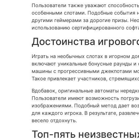
Пользователи также уважают способность 
особенными слотами. Подобные события н
другими геймерами за дорогие призы. Нео
использованию сертифицированного софта
Достоинства игровог
Играть на необычных слотах в игорном д
включают уникальные бонусные раунды и 
машины с прогрессивными джекпотами мо
Такое привлекает участников, стремящихс
Вдобавок, оригинальные автоматы нередк
Пользователи имеют возможность погрузи
изображениями. Подобный метод дает воз
для каждого игрока. В результате, развле
весело отдохнуть.
Топ-пять неизвестны