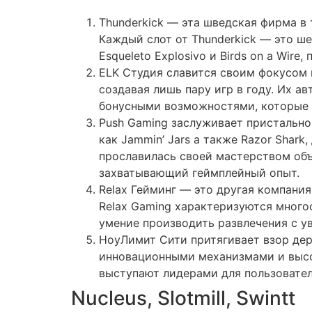
Thunderkick — эта шведская фирма в
Каждый слот от Thunderkick — это ш
Esqueleto Explosivo и Birds on a Wi
ELK Студия славится своим фокусом к
создавая лишь пару игр в году. Их а
бонусными возможностями, которые 
Push Gaming заслуживает пристально
как Jammin’ Jars а также Razor Shar
прославилась своей мастерством об
захватывающий геймплейный опыт.
Relax Гейминг — это другая компани
Relax Gaming характеризуются много
умение производить развлечения с у
НоуЛимит Сити притягивает взор дер
инновационными механизмами и высок
выступают лидерами для пользовател
Nucleus, Slotmill, Swintt