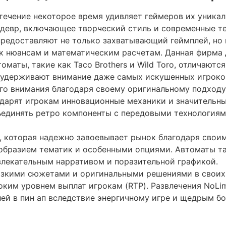
 течение некоторое время удивляет геймеров их уника
едевр, включающее творческий стиль и современные тех
re, предоставляют не только захватывающий геймплей, н
 нюансам и математическим расчетам. Данная фирма де
втоматы, такие как Taco Brothers и Wild Toro, отличаю
удерживают внимание даже самых искушенных игроко
го внимания благодаря своему оригинальному подходу 
k, дарят игрокам инновационные механики и значительн
ъединять ретро компоненты с передовыми технология
я, которая надежно завоевывает рынок благодаря свои
образием тематик и особенными опциями. Автоматы так
влекательным нарративом и поразительной графикой.
зкими сюжетами и оригинальными решениями в своих и
им уровнем выплат игрокам (RTP). Развлечения NoLimit
ей в пин ап вследствие энергичному игре и щедрым бо