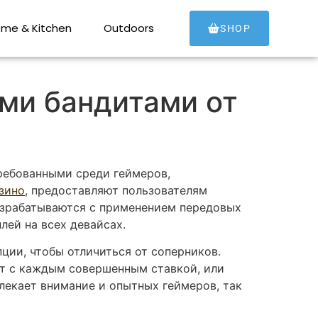
ми бандитами от
me & Kitchen
Outdoors
SHOP
ми бандитами от
ребованными среди геймеров,
азино
, предоставляют пользователям
разрабатываются с применением передовых
лей на всех девайсах.
ции, чтобы отличиться от соперников.
ют с каждым совершенным ставкой, или
влекает внимание и опытных геймеров, так