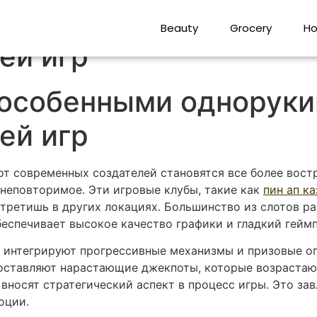
 особенными одноруки
Beauty
Grocery
Ho
ей игр
 особенными одноруки
ей игр
от современных создателей становятся все более вост
неповторимое. Эти игровые клубы, такие как
пин ап к
стретишь в других локациях. Большинство из слотов 
беспечивает высокое качество графики и гладкий геймп
 интегрируют прогрессивные механизмы и призовые оп
доставляют нарастающие джекпоты, которые возраста
вносят стратегический аспект в процесс игры. Это за
оции.