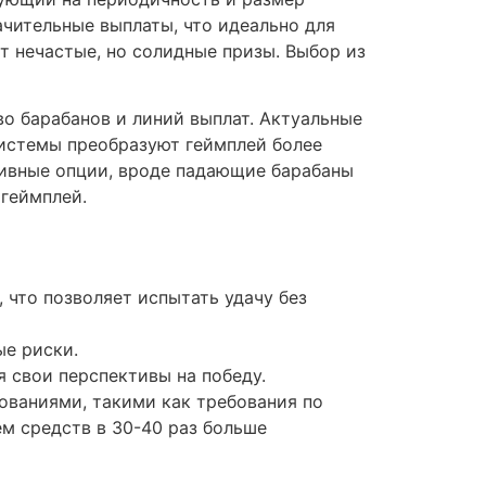
ачительные выплаты, что идеально для
т нечастые, но солидные призы. Выбор из
о барабанов и линий выплат. Актуальные
системы преобразуют геймплей более
ивные опции, вроде падающие барабаны
 геймплей.
что позволяет испытать удачу без
ые риски.
 свои перспективы на победу.
ованиями, такими как требования по
м средств в 30-40 раз больше