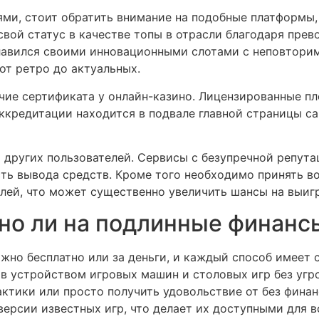
ми, стоит обратить внимание на подобные платформы, н
вой статус в качестве топы в отрасли благодаря прев
славился своими инновационными слотами с неповтори
от ретро до актуальных.
чие сертификата у онлайн-казино. Лицензированные п
ккредитации находится в подвале главной страницы сай
и других пользователей. Сервисы с безупречной репут
сть вывода средств. Кроме того необходимо принять в
елей, что может существенно увеличить шансы на выиг
но ли на подлинные финанс
жно бесплатно или за деньги, и каждый способ имеет 
в устройством игровых машин и столовых игр без угр
ктики или просто получить удовольствие от без фина
рсии известных игр, что делает их доступными для в