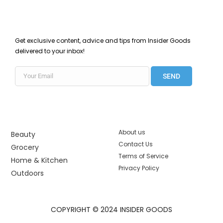
Get exclusive content, advice and tips from Insider Goods
delivered to your inbox!
SEND
About us
Beauty
Contact Us
Grocery
Terms of Service
Home & Kitchen
Privacy Policy
Outdoors
COPYRIGHT © 2024 INSIDER GOODS