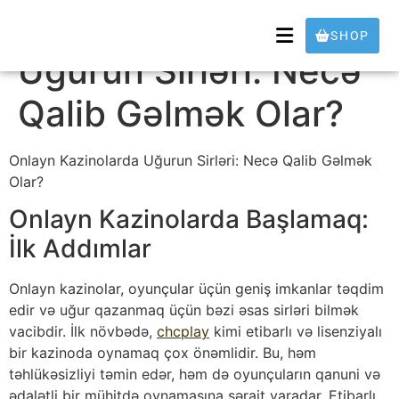
Onlayn Kazinolarda
SHOP
Uğurun Sirləri: Necə
Qalib Gəlmək Olar?
Onlayn Kazinolarda Uğurun Sirləri: Necə Qalib Gəlmək
Olar?
Onlayn Kazinolarda Başlamaq:
İlk Addımlar
Onlayn kazinolar, oyunçular üçün geniş imkanlar təqdim
edir və uğur qazanmaq üçün bəzi əsas sirləri bilmək
vacibdir. İlk növbədə,
chcplay
kimi etibarlı və lisenziyalı
bir kazinoda oynamaq çox önəmlidir. Bu, həm
təhlükəsizliyi təmin edər, həm də oyunçuların qanuni və
ədalətli bir mühitdə oynamasına şərait yaradar. Etibarlı