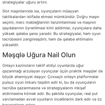
strategiyalar uğuru artırır.
Slot maşınlarında isə, oyunçuların müəyyən
taktikalardan istifadə etməsi mümkündür. Doğru maşın
seçimi, mərc məbləğlərinin tənzimlənməsi və maşının
qaydalarının öyrənilməsi kimi addımlar, oyunçulara daha
yüksək qələbə şansı yaradır. Bu strategiyalar, həm oyun
təcrübəsini zənginləşdirir, həm də qələbə ehtimalını
yüksəldir.
Məşqlə Uğura Nail Olun
Onlayn kazinoların təklif etdiyi oyunlarda uğur
qazanmağı arzulayan oyunçular üçün praktik məşqlər də
böyük əhəmiyyət daşıyır. Çoxsaylı onlayn platformalar
pulsuz oyun imkanı təqdim edir ki, bu da oyunçuların
təcrübə qazanmasına və strategiyalarını inkişaf
etdirməsinə kömək edir. Bu şəkildə oyunçular, real pul
xərcləmədən əvvəl oyunların incəliklərini dərk edir və öz
bacarıqlarını artırır.