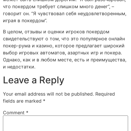
что покердом требует слишком много денег”, –
говорит он. “Я чувствовал себя неудовлетворенным,
играя в покердом”.
В целом, отзывы и оценки игроков покердом
свидетельствуют о том, что это популярное онлайн
покер-рума и казино, которое предлагает широкий
выбор игровых автоматов, азартных игр и покера.
Однако, как и в любом месте, есть и преимущества,
и недостатки.
Leave a Reply
Your email address will not be published.
Required
fields are marked
*
Comment
*