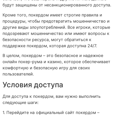
будут защищены от несанкционированного доступа.
Кроме того, покердом имеет строгие правила и
процедуры, чтобы предотвратить мошенничество и
другие виды злоупотреблений. Все игроки, которые
подозревают мошенничество или имеют вопросы к
безопасности ресурса, могут обратиться к
поддержке покердом, которая доступна 24/7.
В целом, покердом – это безопасное и надежное
онлайн покер-рума и казино, которое обеспечивает
комфортную и безопасную игру для своих
пользователей.
Условия доступа
Для доступа к покердом, вам нужно выполнить
следующие шаги:
1. Перейдите на официальный сайт покердом –