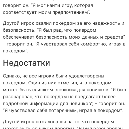
говорит он. “Я мог найти игру, которая
соответствует моим предпочтениям”.
Другой игрок хвалил покердом за его надежность и
безопасность. “Я был рад, что покердом
обеспечивает безопасность моих данных и средств”,
– говорит он. “Я чувствовал себя комфортно, играя в
покердом”.
Недостатки
Однако, не все игроки были удовлетворены
покердом. Один из них отметил, что покердом
может быть слишком сложным для новичков. “Я был
разочарован, что покердом не предлагает более
подробной информации для новичков”, – говорит он.
“Я чувствовал себя потерянным, играя в покердом”.
Другой игрок пожаловался на то, что покердом
может быть слишком дорогим. “Я был разочарован,