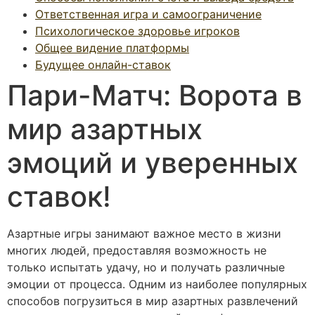
Ответственная игра и самоограничение
Психологическое здоровье игроков
Общее видение платформы
Будущее онлайн-ставок
Пари-Матч: Ворота в
мир азартных
эмоций и уверенных
ставок!
Азартные игры занимают важное место в жизни
многих людей, предоставляя возможность не
только испытать удачу, но и получать различные
эмоции от процесса. Одним из наиболее популярных
способов погрузиться в мир азартных развлечений