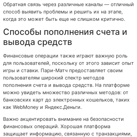
Обратная связь через различные каналы — отличный
способ выявить проблемы и решить их на этапе,
когда это может быть еще не слишком критично.
Способы пополнения счета и
вывода средств
Финансовые операции также играют важную роль
для пользователей, поскольку от этого зависит опыт
игры и ставки. Пари-Матч предоставляет своим
пользователям широкий спектр методов
пополнения счета и вывода средств. На платформе
можно увидеть множество различных методов: от
банковских карт до электронных кошельков, таких
как WebMoney и Яндекс.Деньги.
Важно акцентировать внимание на безопасности
финансовых операций. Хорошая платформа
защищает информацию, связанную с транзакциями,