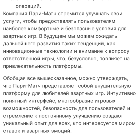
операций.
Компания Пари-Матч стремится улучшать свои
услуги, чтобы предоставлять пользователям
наиболее комфортные и безопасные условия для
азартных игр. В будущем мы можем ожидать
дальнейшего развития таких тенденций, как
инновационные технологии и внимание к вопросу
ответственной игры, что, безусловно, повлияет на
привлекательность платформы.
Обобщая все вышесказанное, можно утверждать,
что Пари-Матч представляет собой внушительную
платформу для любителей азартных игр. Интуитивно
понятный интерфейс, многообразие игровых
возможностей, безопасность для пользователей и
стремление к постоянному улучшению создают
уникальный опыт для всех, кто интересуется миром
ставок и азартных эмоций.