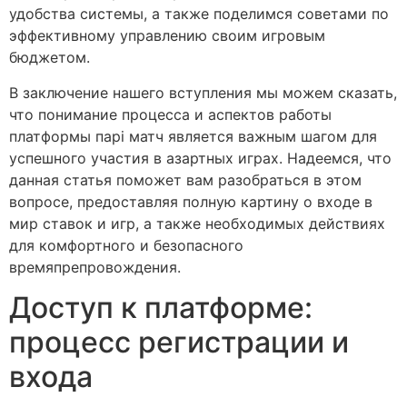
удобства системы, а также поделимся советами по
эффективному управлению своим игровым
бюджетом.
В заключение нашего вступления мы можем сказать,
что понимание процесса и аспектов работы
платформы парі матч является важным шагом для
успешного участия в азартных играх. Надеемся, что
данная статья поможет вам разобраться в этом
вопросе, предоставляя полную картину о входе в
мир ставок и игр, а также необходимых действиях
для комфортного и безопасного
времяпрепровождения.
Доступ к платформе:
процесс регистрации и
входа