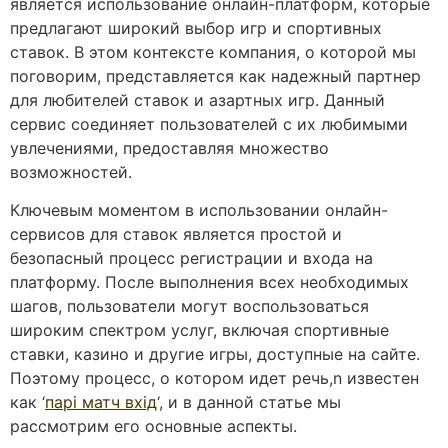
является использование онлайн-платформ, которые
предлагают широкий выбор игр и спортивных
ставок. В этом контексте компания, о которой мы
поговорим, представляется как надежный партнер
для любителей ставок и азартных игр. Данный
сервис соединяет пользователей с их любимыми
увлечениями, предоставляя множество
возможностей.
Ключевым моментом в использовании онлайн-
сервисов для ставок является простой и
безопасный процесс регистрации и входа на
платформу. После выполнения всех необходимых
шагов, пользователи могут воспользоваться
широким спектром услуг, включая спортивные
ставки, казино и другие игры, доступные на сайте.
Поэтому процесс, о котором идет речь,n известен
как ‘
парі матч вхід
‘, и в данной статье мы
рассмотрим его основные аспекты.