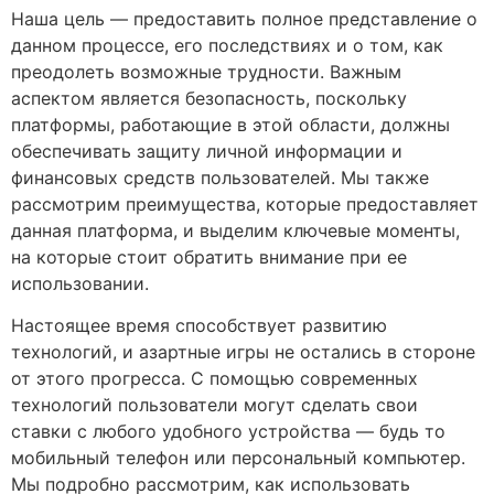
Наша цель — предоставить полное представление о
данном процессе, его последствиях и о том, как
преодолеть возможные трудности. Важным
аспектом является безопасность, поскольку
платформы, работающие в этой области, должны
обеспечивать защиту личной информации и
финансовых средств пользователей. Мы также
рассмотрим преимущества, которые предоставляет
данная платформа, и выделим ключевые моменты,
на которые стоит обратить внимание при ее
использовании.
Настоящее время способствует развитию
технологий, и азартные игры не остались в стороне
от этого прогресса. С помощью современных
технологий пользователи могут сделать свои
ставки с любого удобного устройства — будь то
мобильный телефон или персональный компьютер.
Мы подробно рассмотрим, как использовать