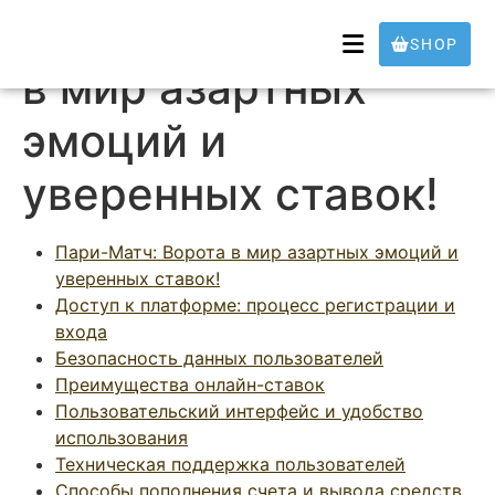
Пари-Матч Ворота
SHOP
в мир азартных
эмоций и
уверенных ставок!
Пари-Матч: Ворота в мир азартных эмоций и
уверенных ставок!
Доступ к платформе: процесс регистрации и
входа
Безопасность данных пользователей
Преимущества онлайн-ставок
Пользовательский интерфейс и удобство
использования
Техническая поддержка пользователей
Способы пополнения счета и вывода средств