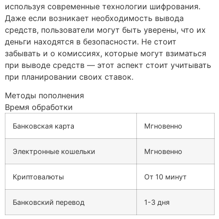
используя современные технологии шифрования.
Даже если возникает необходимость вывода
средств, пользователи могут быть уверены, что их
деньги находятся в безопасности. Не стоит
забывать и о комиссиях, которые могут взиматься
при выводе средств — этот аспект стоит учитывать
при планировании своих ставок.
Методы пополнения
Время обработки
Банковская карта
Мгновенно
Электронные кошельки
Мгновенно
Криптовалюты
От 10 минут
Банковский перевод
1-3 дня