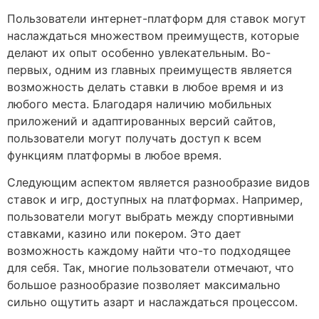
Пользователи интернет-платформ для ставок могут
наслаждаться множеством преимуществ, которые
делают их опыт особенно увлекательным. Во-
первых, одним из главных преимуществ является
возможность делать ставки в любое время и из
любого места. Благодаря наличию мобильных
приложений и адаптированных версий сайтов,
пользователи могут получать доступ к всем
функциям платформы в любое время.
Следующим аспектом является разнообразие видов
ставок и игр, доступных на платформах. Например,
пользователи могут выбрать между спортивными
ставками, казино или покером. Это дает
возможность каждому найти что-то подходящее
для себя. Так, многие пользователи отмечают, что
большое разнообразие позволяет максимально
сильно ощутить азарт и наслаждаться процессом.