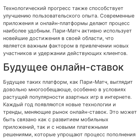
Технологический прогресс также способствует
улучшению пользовательского опыта. Современные
приложения и онлайн-платформы делают процесс
наиболее удобным. Пари-Матч активно использует
новейшие достижения в своей области, что
является важным фактором в привлечении новых
участников и удержании действующих клиентов.
Будущее онлайн-ставок
Будущее таких платформ, как Пари-Матч, выглядит
довольно многообещающе, особенно в условиях
растущей популярности азартных игр в интернете.
Каждый год появляются новые технологии и
тренды, меняющие рынок онлайн-ставок. Это может
быть связано как с развитием мобильных
приложений, так и с новыми платежными
решениями, которые упрощают процесс пополнения