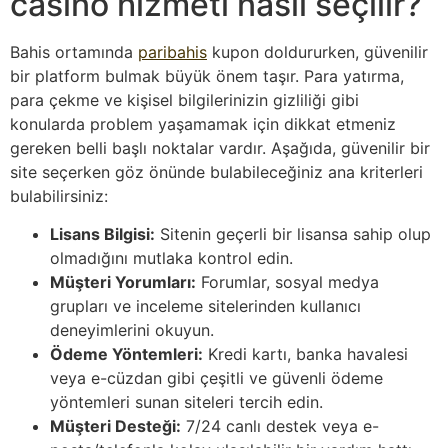
casino hizmeti nasıl seçilir?
Bahis ortamında
paribahis
kupon doldururken, güvenilir
bir platform bulmak büyük önem taşır. Para yatırma,
para çekme ve kişisel bilgilerinizin gizliliği gibi
konularda problem yaşamamak için dikkat etmeniz
gereken belli başlı noktalar vardır. Aşağıda, güvenilir bir
site seçerken göz önünde bulabileceğiniz ana kriterleri
bulabilirsiniz:
Lisans Bilgisi:
Sitenin geçerli bir lisansa sahip olup
olmadığını mutlaka kontrol edin.
Müşteri Yorumları:
Forumlar, sosyal medya
grupları ve inceleme sitelerinden kullanıcı
deneyimlerini okuyun.
Ödeme Yöntemleri:
Kredi kartı, banka havalesi
veya e-cüzdan gibi çeşitli ve güvenli ödeme
yöntemleri sunan siteleri tercih edin.
Müşteri Desteği:
7/24 canlı destek veya e-