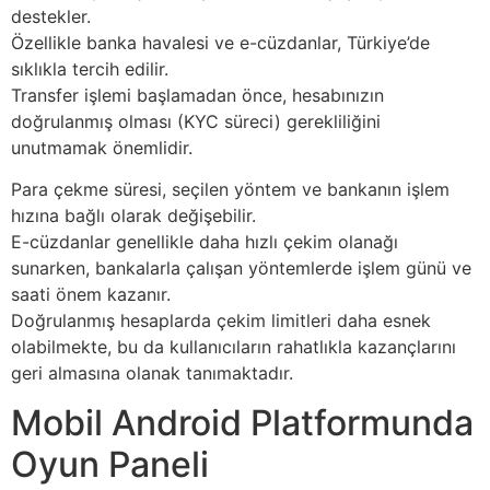
destekler.
Özellikle banka havalesi ve e-cüzdanlar, Türkiye’de
sıklıkla tercih edilir.
Transfer işlemi başlamadan önce, hesabınızın
doğrulanmış olması (KYC süreci) gerekliliğini
unutmamak önemlidir.
Para çekme süresi, seçilen yöntem ve bankanın işlem
hızına bağlı olarak değişebilir.
E-cüzdanlar genellikle daha hızlı çekim olanağı
sunarken, bankalarla çalışan yöntemlerde işlem günü ve
saati önem kazanır.
Doğrulanmış hesaplarda çekim limitleri daha esnek
olabilmekte, bu da kullanıcıların rahatlıkla kazançlarını
geri almasına olanak tanımaktadır.
Mobil Android Platformunda
Oyun Paneli