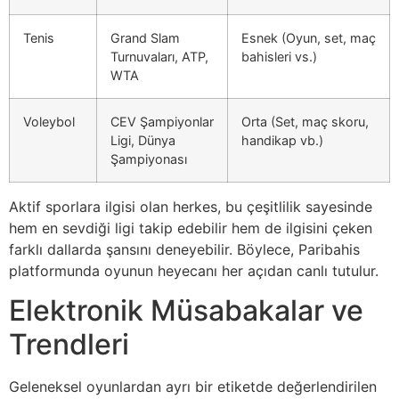
Tenis
Grand Slam
Esnek (Oyun, set, maç
Turnuvaları, ATP,
bahisleri vs.)
WTA
Voleybol
CEV Şampiyonlar
Orta (Set, maç skoru,
Ligi, Dünya
handikap vb.)
Şampiyonası
Aktif sporlara ilgisi olan herkes, bu çeşitlilik sayesinde
hem en sevdiği ligi takip edebilir hem de ilgisini çeken
farklı dallarda şansını deneyebilir. Böylece, Paribahis
platformunda oyunun heyecanı her açıdan canlı tutulur.
Elektronik Müsabakalar ve
Trendleri
Geleneksel oyunlardan ayrı bir etiketde değerlendirilen