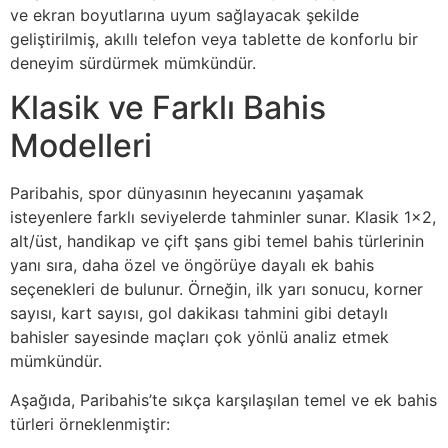
ve ekran boyutlarına uyum sağlayacak şekilde
geliştirilmiş, akıllı telefon veya tablette de konforlu bir
deneyim sürdürmek mümkündür.
Klasik ve Farklı Bahis
Modelleri
Paribahis, spor dünyasının heyecanını yaşamak
isteyenlere farklı seviyelerde tahminler sunar. Klasik 1×2,
alt/üst, handikap ve çift şans gibi temel bahis türlerinin
yanı sıra, daha özel ve öngörüye dayalı ek bahis
seçenekleri de bulunur. Örneğin, ilk yarı sonucu, korner
sayısı, kart sayısı, gol dakikası tahmini gibi detaylı
bahisler sayesinde maçları çok yönlü analiz etmek
mümkündür.
Aşağıda, Paribahis’te sıkça karşılaşılan temel ve ek bahis
türleri örneklenmiştir: