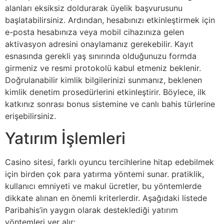
alanları eksiksiz doldurarak üyelik başvurusunu
başlatabilirsiniz. Ardından, hesabınızı etkinleştirmek için
e-posta hesabınıza veya mobil cihazınıza gelen
aktivasyon adresini onaylamanız gerekebilir. Kayıt
esnasında gerekli yaş sınırında olduğunuzu formda
girmeniz ve resmi protokolü kabul etmeniz beklenir.
Doğrulanabilir kimlik bilgilerinizi sunmanız, beklenen
kimlik denetim prosedürlerini etkinleştirir. Böylece, ilk
katkınız sonrası bonus sistemine ve canlı bahis türlerine
erişebilirsiniz.
Yatırım İşlemleri
Casino sitesi, farklı oyuncu tercihlerine hitap edebilmek
için birden çok para yatırma yöntemi sunar. pratiklik,
kullanıcı emniyeti ve makul ücretler, bu yöntemlerde
dikkate alınan en önemli kriterlerdir. Aşağıdaki listede
Paribahis’in yaygın olarak desteklediği yatırım
yöntemleri yer alır: