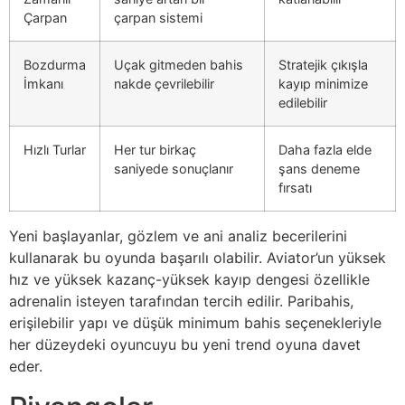
Çarpan
çarpan sistemi
Bozdurma
Uçak gitmeden bahis
Stratejik çıkışla
İmkanı
nakde çevrilebilir
kayıp minimize
edilebilir
Hızlı Turlar
Her tur birkaç
Daha fazla elde
saniyede sonuçlanır
şans deneme
fırsatı
Yeni başlayanlar, gözlem ve ani analiz becerilerini
kullanarak bu oyunda başarılı olabilir. Aviator’un yüksek
hız ve yüksek kazanç-yüksek kayıp dengesi özellikle
adrenalin isteyen tarafından tercih edilir. Paribahis,
erişilebilir yapı ve düşük minimum bahis seçenekleriyle
her düzeydeki oyuncuyu bu yeni trend oyuna davet
eder.