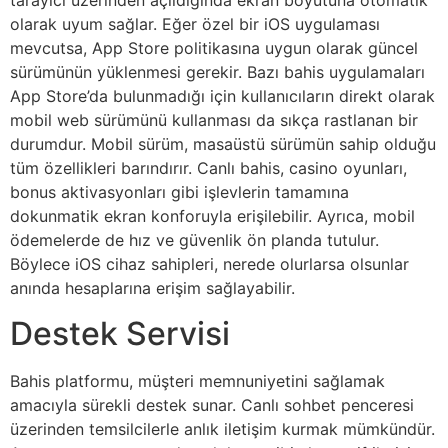
tarayıcı üzerinden açıldığında ekran boyutuna otomatik
olarak uyum sağlar. Eğer özel bir iOS uygulaması
mevcutsa, App Store politikasına uygun olarak güncel
sürümünün yüklenmesi gerekir. Bazı bahis uygulamaları
App Store’da bulunmadığı için kullanıcıların direkt olarak
mobil web sürümünü kullanması da sıkça rastlanan bir
durumdur. Mobil sürüm, masaüstü sürümün sahip olduğu
tüm özellikleri barındırır. Canlı bahis, casino oyunları,
bonus aktivasyonları gibi işlevlerin tamamına
dokunmatik ekran konforuyla erişilebilir. Ayrıca, mobil
ödemelerde de hız ve güvenlik ön planda tutulur.
Böylece iOS cihaz sahipleri, nerede olurlarsa olsunlar
anında hesaplarına erişim sağlayabilir.
Destek Servisi
Bahis platformu, müşteri memnuniyetini sağlamak
amacıyla sürekli destek sunar. Canlı sohbet penceresi
üzerinden temsilcilerle anlık iletişim kurmak mümkündür.