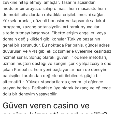
zevkine hitap etmeyi amaçlar. Tasarım açısından
modüler bir arayüze sahip olması, hem masaüstü hem
de mobil cihazlardan rahatlıkla erişilebilmesini sağlar.
Yüksek oranlar, düzenli bonuslar ve kapsamlı sadakat
programı, kazanç potansiyelini artırarak oyuncuları
sitede tutmayı başarıyor. Elbette erişim engelleri veya
domain değişiklikleri gibi konular Türkiye pazarının
genel bir sorunudur. Bu noktada Paribahis, güncel adres
duyuruları ve VPN gibi ek çözümlerle üyelerine kesintisiz
hizmet sunar. Sonuç olarak, güvenilir ödeme metotları,
uzman müşteri desteği ve zengin içerik yelpazesiyle öne
çıkan Paribahis, hem yeni başlayanlar hem de deneyimli
bahisçiler tarafından değerlendirilebilecek güçlü bir
alternatiftir. Yüksek standartlarda çevrim içi eğlence
arayan herkes, Paribahis’e üye olarak kazanç ve eğlence
dolu bir deneyim yaşayabilir.
Güven veren casino ve