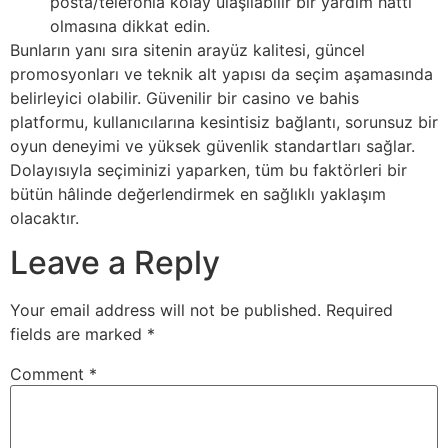
posta/telefonla kolay ulaşılabilir bir yardım hattı
olmasına dikkat edin.
Bunların yanı sıra sitenin arayüz kalitesi, güncel
promosyonları ve teknik alt yapısı da seçim aşamasında
belirleyici olabilir. Güvenilir bir casino ve bahis
platformu, kullanıcılarına kesintisiz bağlantı, sorunsuz bir
oyun deneyimi ve yüksek güvenlik standartları sağlar.
Dolayısıyla seçiminizi yaparken, tüm bu faktörleri bir
bütün hâlinde değerlendirmek en sağlıklı yaklaşım
olacaktır.
Leave a Reply
Your email address will not be published.
Required
fields are marked
*
Comment
*