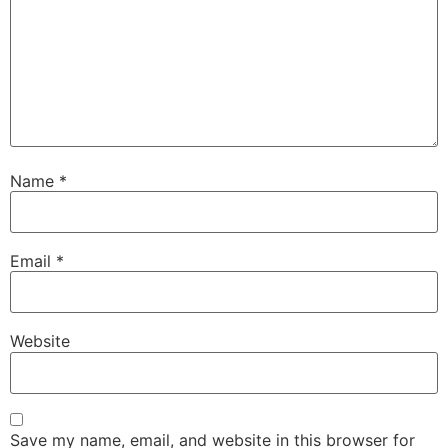
Name
*
Email
*
Website
Save my name, email, and website in this browser for