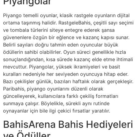
Piyangolar
Piyango temelli oyunlar, klasik rastgele oyunların dijital
ortama taşınmış halidir. RastgeleBahis, çeşitli sayı seçimi
ve tombala türlerini siteye entegre ederek şansa
güvenenlere özgün bir eğlence ve kazanç kapısı sunar.
Belirli sayıları doğru tahmin eden oyuncular büyük
ödüllerin sahibi olabilirler. Oyun süreci genellikle hızla
sonuçlandığından, kısa sürede kazanç elde etme ihtimali
mevcuttur. Piyangolar, yüksek ikramiyeleri ve basit
kuralları nedeniyle her seviyeden oyuncuya hitap eder.
Bazı çekilişler günlük, bazıları haftalık olarak gerçekleşir.
Paribahis, piyango oyunlarını düzenli olarak
güncelleyerek, kullanıcılara farklı çekiliş formatları
sunmaya çalışır. Böylelikle, sürekli aynı rutinde
oynayanlar için bile ilgi çekici fırsatlar yaratılır.
BahisArena Bahis Hediyeleri
ve Ödüller