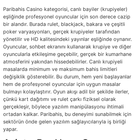
Paribahis Casino kategorisi, canlı bayiler (krupiyeler)
eşliğinde profesyonel oyuncular için son derece cazip
bir alandır. Burada rulet, blackjack, bakara ve çeşitli
poker varyasyonları, gerçek krupiyeler tarafından
yönetilir ve HD kalitesindeki yayınlar eşliğinde oynanır.
Oyuncular, sohbet ekranını kullanarak krupiye ve diğer
oyuncularla etkileşime geçebilir, gerçek bir kumarhane
atmosferini yakından hissedebilirler. Canlı krupiyeli
masalarda minimum ve maksimum bahis limitleri
değişiklik gösterebilir. Bu durum, hem yeni başlayanlar
hem de profesyonel oyuncular için uygun masalar
bulmayı kolaylaştırır. Oyun akışı adil bir şekilde ilerler,
çünkü kart dağıtımı ve rulet çarkı fiziksel olarak
gerçekleşir, böylece yazılım manipülasyonu ihtimali
ortadan kalkar. Paribahis, bu deneyimi sunabilmek için
sektörün önde gelen yazılım sağlayıcılarıyla iş birliği
yapar.