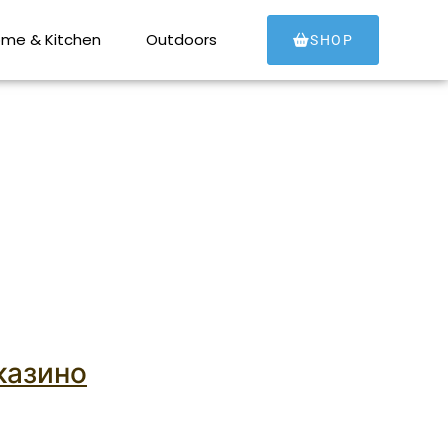
me & Kitchen
Outdoors
SHOP
казино