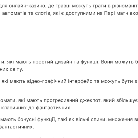
ля онлайн-казино, де гравці можуть грати в різноманіт
 автоматів та слотів, які є доступними на Парі матч вхо
оти, які мають простий дизайн та функції. Вони можуть 
их світу.
и, які мають відео-графічний інтерфейс та можуть бути 
автомати, які мають прогресивний джекпот, який збільшу
 класичних до фантастичних.
 мають бонусні функції, такі як вільні спини, множення 
фантастичних.