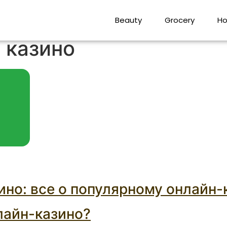
Beauty
Grocery
Ho
 казино
но: все о популярному онлайн-
лайн-казино?