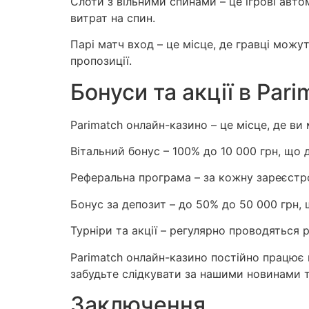
Слоти з вільними спинами – це ігрові авт
витрат на спин.
Парі матч вход – це місце, де гравці можут
пропозиції.
Бонуси та акції в Par
Parimatch онлайн-казино – це місце, де ви
Вітальний бонус – 100% до 10 000 грн, що
Реферальна програма – за кожну зареєстр
Бонус за депозит – до 50% до 50 000 грн, 
Турніри та акції – регулярно проводяться р
Parimatch онлайн-казино постійно працює н
забудьте слідкувати за нашими новинами 
Заключення