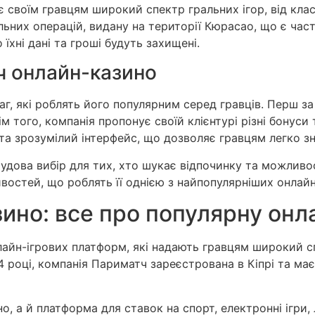
 своїм гравцям широкий спектр гральних ігор, від клас
льних операцій, видану на території Кюрасао, що є час
їхні дані та гроші будуть захищені.
 онлайн-казино
, які роблять його популярним серед гравців. Перш за в
ім того, компанія пропонує своїй клієнтурі різні бонуси
та зрозумілий інтерфейс, що дозволяє гравцям легко з
чудова вибір для тих, хто шукає відпочинку та можливо
остей, що роблять її однією з найпопулярніших онлайн-
ино: все про популярну онл
лайн-ігрових платформ, які надають гравцям широкий с
94 році, компанія Париматч зареєстрована в Кіпрі та має
, а й платформа для ставок на спорт, електронні ігри, л