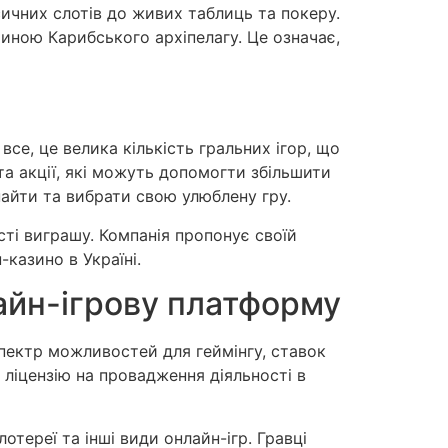
ичних слотів до живих таблиць та покеру.
тиною Карибського архіпелагу. Це означає,
се, це велика кількість гральних ігор, що
 та акції, які можуть допомогти збільшити
найти та вибрати свою улюблену гру.
сті виграшу. Компанія пропонує своїй
казино в Україні.
айн-ігрову платформу
пектр можливостей для геймінгу, ставок
 ліцензію на провадження діяльності в
отереї та інші види онлайн-ігр. Гравці