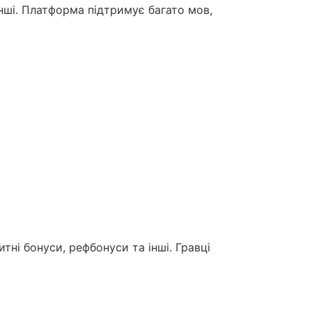
інші. Платформа підтримує багато мов,
тні бонуси, рефбонуси та інші. Гравці