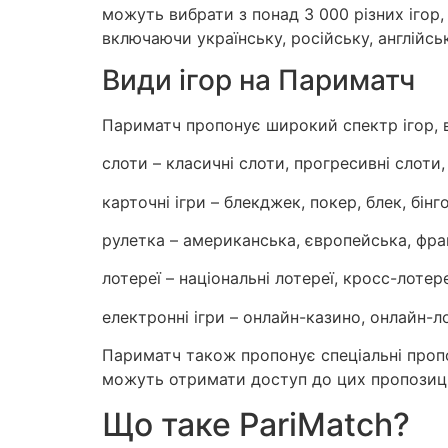
можуть вибрати з понад 3 000 різних ігор,
включаючи українську, російську, англійськ
Види ігор на Париматч
Париматч пропонує широкий спектр ігор,
слоти – класичні слоти, прогресивні слоти,
карточні ігри – блекджек, покер, блек, бінго
рулетка – американська, європейська, фра
лотереї – національні лотереї, кросс-лотере
електронні ігри – онлайн-казино, онлайн-л
Париматч також пропонує спеціальні пропоз
можуть отримати доступ до цих пропозицій
Що таке PariMatch?