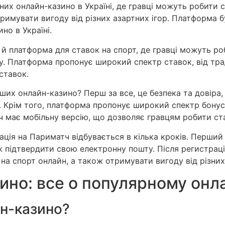
их онлайн-казино в Україні, де гравці можуть робити с
римувати вигоду від різних азартних ігор. Платформа бу
но в Україні.
 й платформа для ставок на спорт, де гравці можуть роб
су. Платформа пропонує широкий спектр ставок, від тр
ставок.
ших онлайн-казино? Перш за все, це безпека та довіра
. Крім того, платформа пропонує широкий спектр бонусі
ч має мобільну версію, що дозволяє гравцям робити ста
ція на Париматч відбувається в кілька кроків. Перший 
ож підтвердити свою електронну пошту. Після регистрац
на спорт онлайн, а також отримувати вигоду від різних 
ино: все о популярному онл
н-казино?