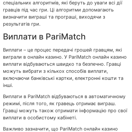
спеціальних алгоритмів, які беруть до уваги всі дії
гравців під час гри. Ці алгоритми допомагають
визначити виграші та програші, виходячи з
результатів гри.
Виплати в PariMatch
Виплати – це процес передачі грошей гравцям, які
виграли в онлайн казино. У PariMatch онлайн казино
виплати відбуваються швидко та безпечно. Гравці
можуть вибрати з кількох способів виплати,
включаючи банківські картки, електронні кошти та
інші.
Виплати в PariMatch відбуваються в автоматичному
режимі, після того, як гравець отримає виграш.
Гравці можуть також отримати інформацію про свої
виплати в особистому кабінеті.
Важливо зазначити, що PariMatch онлайн казино