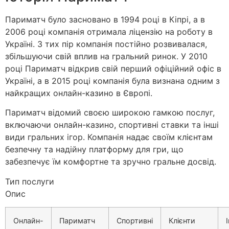
Париматч було засновано в 1994 році в Кіпрі, а в
2006 році компанія отримала ліцензію на роботу в
Україні. З тих пір компанія постійно розвивалася,
збільшуючи свій вплив на гральний ринок. У 2010
році Париматч відкрив свій перший офіційний офіс в
Україні, а в 2015 році компанія була визнана одним з
найкращих онлайн-казино в Європі.
Париматч відомий своєю широкою гамкою послуг,
включаючи онлайн-казино, спортивні ставки та інші
види гральних ігор. Компанія надає своїм клієнтам
безпечну та надійну платформу для гри, що
забезпечує їм комфортне та зручно гральне досвід.
Тип послуги
Опис
Онлайн-
Париматч
Спортивні
Клієнти