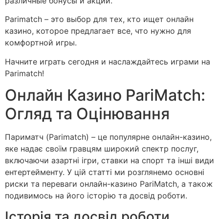
различные бонусы и акции.
Parimatch – это выбор для тех, кто ищет онлайн
казино, которое предлагает все, что нужно для
комфортной игры.
Начните играть сегодня и наслаждайтесь играми на
Parimatch!
Онлайн Казино PariMatch:
Огляд та Оцінювання
Париматч (Parimatch) – це популярне онлайн-казино,
яке надає своїм гравцям широкий спектр послуг,
включаючи азартні ігри, ставки на спорт та інші види
ентертейменту. У цій статті ми розглянемо основні
риски та переваги онлайн-казино PariMatch, а також
подивимось на його історію та досвід роботи.
Історія та досвід роботи