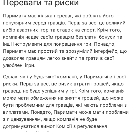
Переваги та риски
Париматч має кілька переваг, які роблять його
популярним серед гравців. Перш за все, це великий
вибір азартних ігор та ставок на спорт. Крім того,
компанія надає своїм гравцям безплатні бонуси та
інші інструменти для покращення гри. Понадто,
Париматч має простий та зрозумілий інтерфейс, що
дозволяє гравцям легко знайти та грати в свої
улюблені ігри.
Однак, як і у будь-якої компанії, у Париматчі є і свої
риски. Перш за все, це ризик втрати грошей, якщо
гравець не буде успішним у грі. Крім того, компанія
може мати обмеження на зняття грошей, що може
бути проблемним для гравців, які мають проблеми з
виплатами. Понадто, Париматч може мати проблеми
з ліцензуванням, якщо компанія не буде
дотримуватися вимог Комісії з регулювання