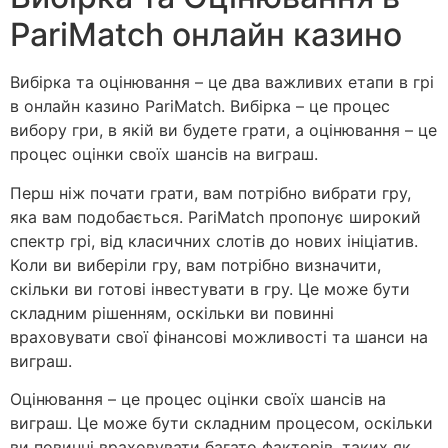
PariMatch онлайн казино
Вибірка та оцінювання – це два важливих етапи в грі
в онлайн казино PariMatch. Вибірка – це процес
вибору гри, в якій ви будете грати, а оцінювання – це
процес оцінки своїх шансів на виграш.
Перш ніж почати грати, вам потрібно вибрати гру,
яка вам подобається. PariMatch пропонує широкий
спектр грі, від класичних слотів до нових ініціатив.
Коли ви виберіли гру, вам потрібно визначити,
скільки ви готові інвестувати в гру. Це може бути
складним рішенням, оскільки ви повинні
враховувати свої фінансові можливості та шанси на
виграш.
Оцінювання – це процес оцінки своїх шансів на
виграш. Це може бути складним процесом, оскільки
ви повинні враховувати багато факторів, таких як