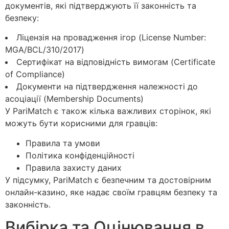
документів, які підтверджують її законність та
безпеку:
Ліцензія на провадження ігор (License Number:
MGA/BCL/310/2017)
Сертифікат на відповідність вимогам (Certificate
of Compliance)
Документи на підтвердження належності до
асоціації (Membership Documents)
У PariMatch є також кілька важливих сторінок, які
можуть бути корисними для гравців:
Правила та умови
Політика конфіденційності
Правила захисту даних
У підсумку, PariMatch є безпечним та достовірним
онлайн-казино, яке надає своїм гравцям безпеку та
законність.
Вибірка та Оцінювання в