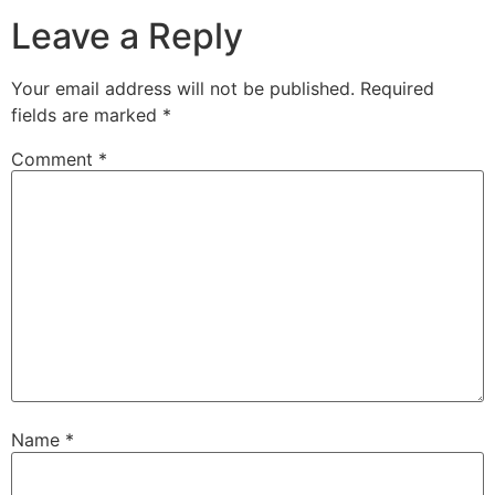
Leave a Reply
Your email address will not be published.
Required
fields are marked
*
Comment
*
Name
*