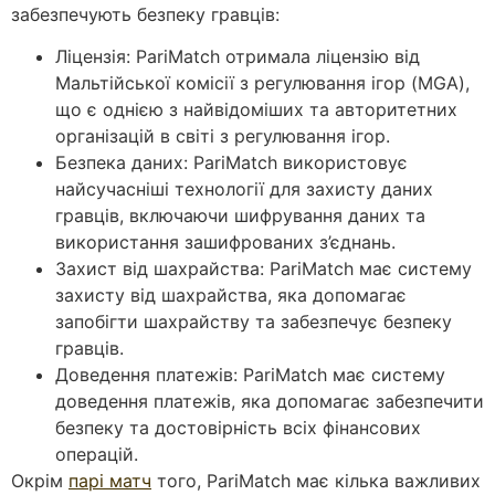
забезпечують безпеку гравців:
Ліцензія: PariMatch отримала ліцензію від
Мальтійської комісії з регулювання ігор (MGA),
що є однією з найвідоміших та авторитетних
організацій в світі з регулювання ігор.
Безпека даних: PariMatch використовує
найсучасніші технології для захисту даних
гравців, включаючи шифрування даних та
використання зашифрованих з’єднань.
Захист від шахрайства: PariMatch має систему
захисту від шахрайства, яка допомагає
запобігти шахрайству та забезпечує безпеку
гравців.
Доведення платежів: PariMatch має систему
доведення платежів, яка допомагає забезпечити
безпеку та достовірність всіх фінансових
операцій.
Окрім
парі матч
того, PariMatch має кілька важливих