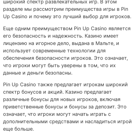
широкий спектр развлекательных игр. В этом
разделе мы рассмотрим преимущества игры в Pin
Up Casino и почему это лучший выбор для игроков.
Еще одним преимуществом Pin Up Casino является
его безопасность и надежность. Казино имеет
лицензию на игорное дело, выдана в Мальте, и
использует современные технологии для
обеспечения безопасности игроков. Это означает,
что игроки могут быть уверены в том, что их
данные и деньги безопасны.
Pin Up Casino также предлагает игрокам широкий
спектр бонусов и акций. Казино предлагает
различные бонусы для новых игроков, включая
приветственные бонусы и бонусы за депозит. Это
означает, что игроки могут начать играть с
дополнительными средствами и насладиться игрой
еще больше.