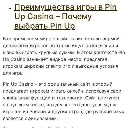
Преимущества игры в Pin
Up Casino – Почему
выбрать Pin Up
В современном мире онлайн-казино стало нормой
для многих игроков, которые ищут развлечения и
шанс выиграть крупные суммы. В этом контексте Pin
Up Casino занимает видное место, предлагая
игрокам широкий спектр игр и выгодные условия
для игры.
Pin Up Casino – это официальный сайт, который
предлагает игрокам играть онлайн, используя свои
уникальные функции и технологии. Сайт доступен
на русском языке, что делает его доступным для
игроков из России и других стран, где русский язык
является официальным.