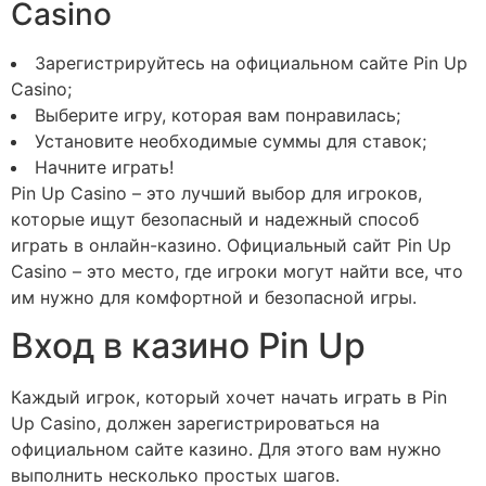
Casino
Зарегистрируйтесь на официальном сайте Pin Up
Casino;
Выберите игру, которая вам понравилась;
Установите необходимые суммы для ставок;
Начните играть!
Pin Up Casino – это лучший выбор для игроков,
которые ищут безопасный и надежный способ
играть в онлайн-казино. Официальный сайт Pin Up
Casino – это место, где игроки могут найти все, что
им нужно для комфортной и безопасной игры.
Вход в казино Pin Up
Каждый игрок, который хочет начать играть в Pin
Up Casino, должен зарегистрироваться на
официальном сайте казино. Для этого вам нужно
выполнить несколько простых шагов.