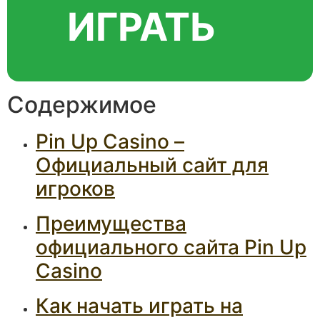
ИГРАТЬ
Содержимое
Pin Up Casino –
Официальный сайт для
игроков
Преимущества
официального сайта Pin Up
Casino
Как начать играть на