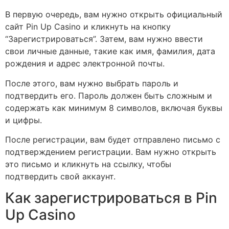
В первую очередь, вам нужно открыть официальный
сайт Pin Up Casino и кликнуть на кнопку
“Зарегистрироваться”. Затем, вам нужно ввести
свои личные данные, такие как имя, фамилия, дата
рождения и адрес электронной почты.
После этого, вам нужно выбрать пароль и
подтвердить его. Пароль должен быть сложным и
содержать как минимум 8 символов, включая буквы
и цифры.
После регистрации, вам будет отправлено письмо с
подтверждением регистрации. Вам нужно открыть
это письмо и кликнуть на ссылку, чтобы
подтвердить свой аккаунт.
Как зарегистрироваться в Pin
Up Casino