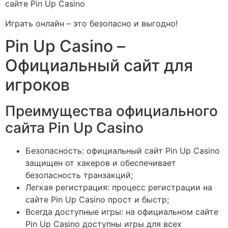
сайте Pin Up Casino
Играть онлайн – это безопасно и выгодно!
Pin Up Casino –
Официальный сайт для
игроков
Преимущества официального
сайта Pin Up Casino
Безопасность: официальный сайт Pin Up Casino
защищен от хакеров и обеспечивает
безопасность транзакций;
Легкая регистрация: процесс регистрации на
сайте Pin Up Casino прост и быстр;
Всегда доступные игры: на официальном сайте
Pin Up Casino доступны игры для всех