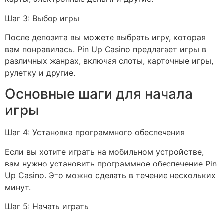
Шаг 3: Выбор игры
После депозита вы можете выбрать игру, которая
вам понравилась. Pin Up Casino предлагает игры в
различных жанрах, включая слоты, карточные игры,
рулетку и другие.
Основные шаги для начала
игры
Шаг 4: Установка программного обеспечения
Если вы хотите играть на мобильном устройстве,
вам нужно установить программное обеспечение Pin
Up Casino. Это можно сделать в течение нескольких
минут.
Шаг 5: Начать играть