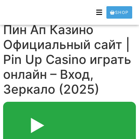
Pin Up Casino (7241)
SHOP
Пин Ап Казино
Официальный сайт |
Pin Up Casino играть
онлайн – Вход,
Зеркало (2025)
▶️