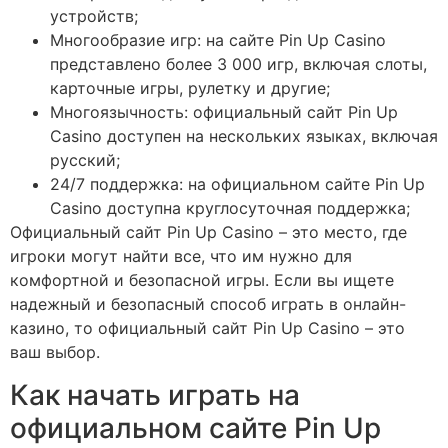
устройств;
Многообразие игр: на сайте Pin Up Casino
представлено более 3 000 игр, включая слоты,
карточные игры, рулетку и другие;
Многоязычность: официальный сайт Pin Up
Casino доступен на нескольких языках, включая
русский;
24/7 поддержка: на официальном сайте Pin Up
Casino доступна круглосуточная поддержка;
Официальный сайт Pin Up Casino – это место, где
игроки могут найти все, что им нужно для
комфортной и безопасной игры. Если вы ищете
надежный и безопасный способ играть в онлайн-
казино, то официальный сайт Pin Up Casino – это
ваш выбор.
Как начать играть на
официальном сайте Pin Up