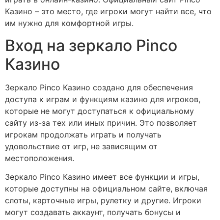
Казино – это место, где игроки могут найти все, что
им нужно для комфортной игры.
Вход на зеркало Pinco
Казино
Зеркало Pinco Казино создано для обеспечения
доступа к играм и функциям казино для игроков,
которые не могут доступаться к официальному
сайту из-за тех или иных причин. Это позволяет
игрокам продолжать играть и получать
удовольствие от игр, не зависящим от
местоположения.
Зеркало Pinco Казино имеет все функции и игры,
которые доступны на официальном сайте, включая
слоты, карточные игры, рулетку и другие. Игроки
могут создавать аккаунт, получать бонусы и