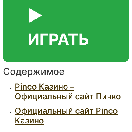
▶️
ИГРАТЬ
Содержимое
Pinco Казино –
Официальный сайт Пинко
Официальный сайт Pinco
Казино