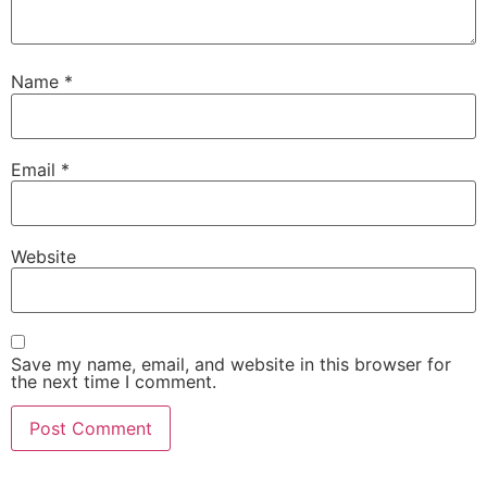
Name
*
Email
*
Website
Save my name, email, and website in this browser for
the next time I comment.