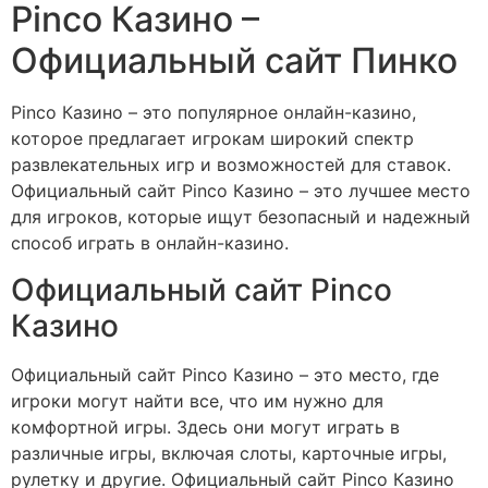
Pinco Казино –
Официальный сайт Пинко
Pinco Казино – это популярное онлайн-казино,
которое предлагает игрокам широкий спектр
развлекательных игр и возможностей для ставок.
Официальный сайт Pinco Казино – это лучшее место
для игроков, которые ищут безопасный и надежный
способ играть в онлайн-казино.
Официальный сайт Pinco
Казино
Официальный сайт Pinco Казино – это место, где
игроки могут найти все, что им нужно для
комфортной игры. Здесь они могут играть в
различные игры, включая слоты, карточные игры,
рулетку и другие. Официальный сайт Pinco Казино