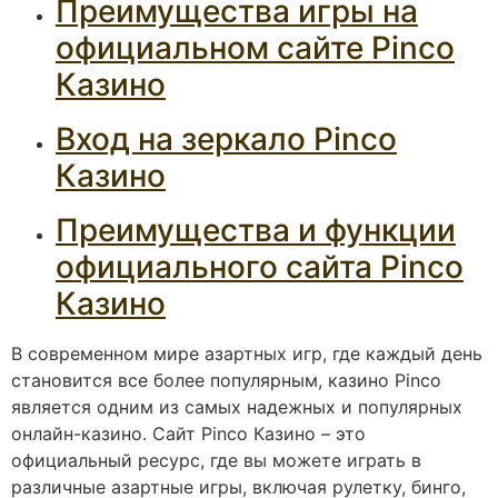
Преимущества игры на
официальном сайте Pinco
Казино
Вход на зеркало Pinco
Казино
Преимущества и функции
официального сайта Pinco
Казино
В современном мире азартных игр, где каждый день
становится все более популярным, казино Pinco
является одним из самых надежных и популярных
онлайн-казино. Сайт Pinco Казино – это
официальный ресурс, где вы можете играть в
различные азартные игры, включая рулетку, бинго,