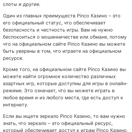
слоты и другие.
Один из главных преимуществ Pinco Казино – это
его официальный статус, что обеспечивает
безопасность и честность игры. Вам не нужно
беспокоиться о мошенничестве или обмане, потому
что на официальном сайте Pinco Казино вы можете
быть уверены в том, что играете на официальном
ресурсе.
Кроме того, на официальном сайте Pinco Казино вы
можете найти огромное количество различных
азартных игр, которые доступны для игры в онлайн-
режиме. Это означает, что вы можете играть в
любое время и из любого места, где есть доступ к
интернету.
Если вы ищете зеркало Pinco Казино, то вам нужно
знать, что зеркало – это официальный ресурс,
который обеспечивает доступ к играм Pinco Казино,