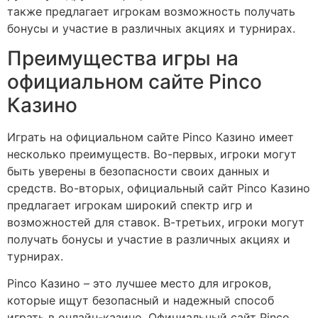
также предлагает игрокам возможность получать
бонусы и участие в различных акциях и турнирах.
Преимущества игры на
официальном сайте Pinco
Казино
Играть на официальном сайте Pinco Казино имеет
несколько преимуществ. Во-первых, игроки могут
быть уверены в безопасности своих данных и
средств. Во-вторых, официальный сайт Pinco Казино
предлагает игрокам широкий спектр игр и
возможностей для ставок. В-третьих, игроки могут
получать бонусы и участие в различных акциях и
турнирах.
Pinco Казино – это лучшее место для игроков,
которые ищут безопасный и надежный способ
играть в онлайн-казино. Официальный сайт Pinco