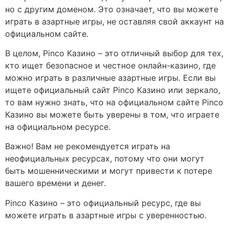
но с другим доменом. Это означает, что вы можете
играть в азартные игры, не оставляя свой аккаунт на
официальном сайте.
В целом, Pinco Казино – это отличный выбор для тех,
кто ищет безопасное и честное онлайн-казино, где
можно играть в различные азартные игры. Если вы
ищете официальный сайт Pinco Казино или зеркало,
то вам нужно знать, что на официальном сайте Pinco
Казино вы можете быть уверены в том, что играете
на официальном ресурсе.
Важно! Вам не рекомендуется играть на
неофициальных ресурсах, потому что они могут
быть мошенническими и могут привести к потере
вашего времени и денег.
Pinco Казино – это официальный ресурс, где вы
можете играть в азартные игры с уверенностью.