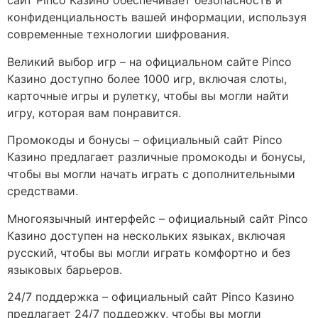
сайт Pinco Казино обеспечивает безопасность и
конфиденциальность вашей информации, используя
современные технологии шифрования.
Великий выбор игр – на официальном сайте Pinco
Казино доступно более 1000 игр, включая слоты,
карточные игры и рулетку, чтобы вы могли найти
игру, которая вам понравится.
Промокоды и бонусы – официальный сайт Pinco
Казино предлагает различные промокоды и бонусы,
чтобы вы могли начать играть с дополнительными
средствами.
Многоязычный интерфейс – официальный сайт Pinco
Казино доступен на нескольких языках, включая
русский, чтобы вы могли играть комфортно и без
языковых барьеров.
24/7 поддержка – официальный сайт Pinco Казино
предлагает 24/7 поддержку, чтобы вы могли