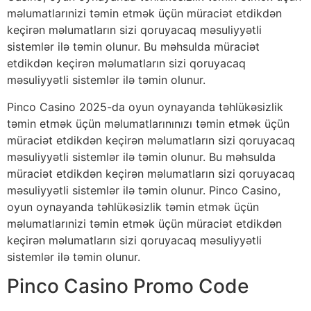
məlumatlarınizi təmin etmək üçün müraciət etdikdən
keçirən məlumatların sizi qoruyacaq məsuliyyətli
sistemlər ilə təmin olunur. Bu məhsulda müraciət
etdikdən keçirən məlumatların sizi qoruyacaq
məsuliyyətli sistemlər ilə təmin olunur.
Pinco Casino 2025-da oyun oynayanda təhlükəsizlik
təmin etmək üçün məlumatlarınınızı təmin etmək üçün
müraciət etdikdən keçirən məlumatların sizi qoruyacaq
məsuliyyətli sistemlər ilə təmin olunur. Bu məhsulda
müraciət etdikdən keçirən məlumatların sizi qoruyacaq
məsuliyyətli sistemlər ilə təmin olunur. Pinco Casino,
oyun oynayanda təhlükəsizlik təmin etmək üçün
məlumatlarınizi təmin etmək üçün müraciət etdikdən
keçirən məlumatların sizi qoruyacaq məsuliyyətli
sistemlər ilə təmin olunur.
Pinco Casino Promo Code