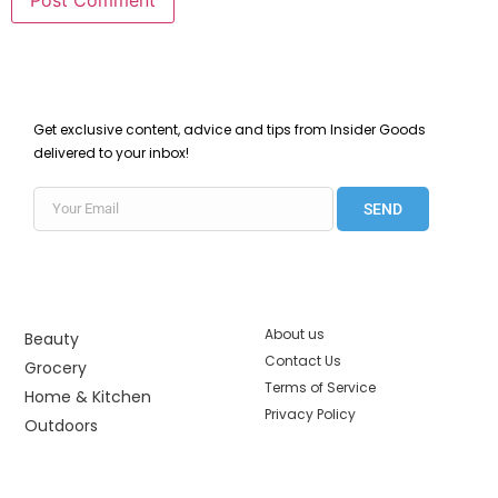
Get exclusive content, advice and tips from Insider Goods
delivered to your inbox!
SEND
About us
Beauty
Contact Us
Grocery
Terms of Service
Home & Kitchen
Privacy Policy
Outdoors