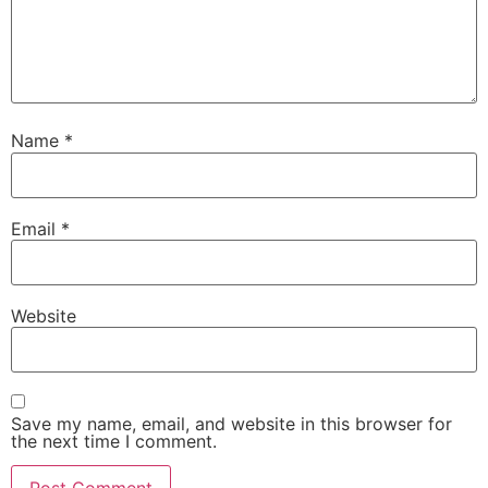
Name
*
Email
*
Website
Save my name, email, and website in this browser for
the next time I comment.