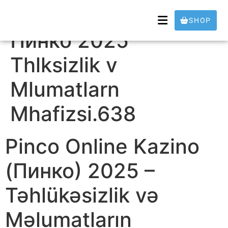
Pinco Online Kazino
SHOP
Пинко 2025
Thlksizlik v
Mlumatlarn
Mhafizsi.638
Pinco Online Kazino
(Пинко) 2025 –
Təhlükəsizlik və
Məlumatların