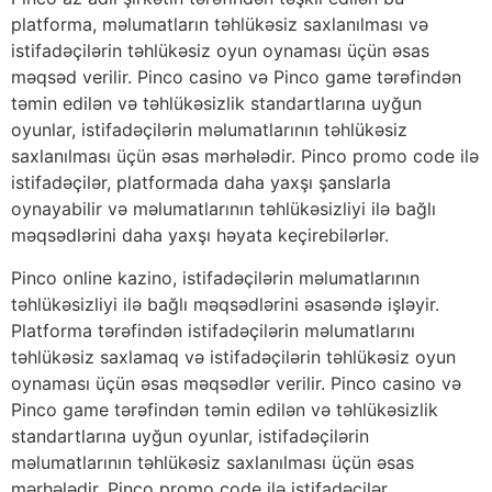
platforma, məlumatların təhlükəsiz saxlanılması və
istifadəçilərin təhlükəsiz oyun oynaması üçün əsas
məqsəd verilir. Pinco casino və Pinco game tərəfindən
təmin edilən və təhlükəsizlik standartlarına uyğun
oyunlar, istifadəçilərin məlumatlarının təhlükəsiz
saxlanılması üçün əsas mərhələdir. Pinco promo code ilə
istifadəçilər, platformada daha yaxşı şanslarla
oynayabilir və məlumatlarının təhlükəsizliyi ilə bağlı
məqsədlərini daha yaxşı həyata keçirebilərlər.
Pinco online kazino, istifadəçilərin məlumatlarının
təhlükəsizliyi ilə bağlı məqsədlərini əsasəndə işləyir.
Platforma tərəfindən istifadəçilərin məlumatlarını
təhlükəsiz saxlamaq və istifadəçilərin təhlükəsiz oyun
oynaması üçün əsas məqsədlər verilir. Pinco casino və
Pinco game tərəfindən təmin edilən və təhlükəsizlik
standartlarına uyğun oyunlar, istifadəçilərin
məlumatlarının təhlükəsiz saxlanılması üçün əsas
mərhələdir. Pinco promo code ilə istifadəçilər,