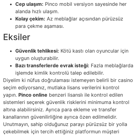
Cep ulaşım:
Pinco mobil versiyon sayesinde her
alanda hızlı ulaşım.
Kolay çekim:
Az meblağlar açısından pürüzsüz
para çekme aşaması.
Eksiler
Güvenlik tehlikesi:
Kötü kastı olan oyuncular için
uygun oluşturabilir.
Bazı transferlerde evrak isteği:
Fazla meblağlarda
işlemde kimlik kontrolü talep edilebilir.
Diyelim ki nüfus doğrulaması istemeyen belirli bir casino
seçim ediyorsanız, mutlaka lisans verilerini kontrol
yapın.
Pinco online
benzeri lisanslı ile kontrol edilen
sistemleri seçerek güvenlik risklerini minimuma kontrol
altına alabilirsiniz. Ayrıca para ekleme ve transfer
kanallarının güvenilirliğine ayrıca özen edilmelidir.
Unutmayın, sahip olduğunuz parayı pürüzsüz bir yolla
çekebilmek için tercih ettiğiniz platformun müşteri