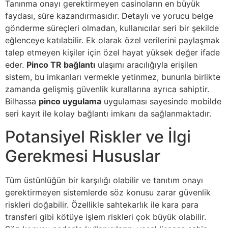
Tanınma onayı gerektirmeyen casinoların en büyük
faydası, süre kazandırmasıdır. Detaylı ve yorucu belge
gönderme süreçleri olmadan, kullanıcılar seri bir şekilde
eğlenceye katılabilir. Ek olarak özel verilerini paylaşmak
talep etmeyen kişiler için özel hayat yüksek değer ifade
eder.
Pinco TR bağlantı
ulaşımı aracılığıyla erişilen
sistem, bu imkanları vermekle yetinmez, bununla birlikte
zamanda gelişmiş güvenlik kurallarına ayrıca sahiptir.
Bilhassa
pinco uygulama
uygulaması sayesinde mobilde
seri kayıt ile kolay bağlantı imkanı da sağlanmaktadır.
Potansiyel Riskler ve İlgi
Gerekmesi Hususlar
Tüm üstünlüğün bir karşılığı olabilir ve tanıtım onayı
gerektirmeyen sistemlerde söz konusu zarar güvenlik
riskleri doğabilir. Özellikle sahtekarlık ile kara para
transferi gibi kötüye işlem riskleri çok büyük olabilir.