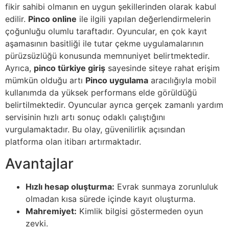
fikir sahibi olmanın en uygun şekillerinden olarak kabul
edilir.
Pinco online
ile ilgili yapılan değerlendirmelerin
çoğunluğu olumlu taraftadır. Oyuncular, en çok kayıt
aşamasının basitliği ile tutar çekme uygulamalarının
pürüzsüzlüğü konusunda memnuniyet belirtmektedir.
Ayrıca,
pinco türkiye giriş
sayesinde siteye rahat erişim
mümkün olduğu artı
Pinco uygulama
aracılığıyla mobil
kullanımda da yüksek performans elde görüldüğü
belirtilmektedir. Oyuncular ayrıca gerçek zamanlı yardım
servisinin hızlı artı sonuç odaklı çalıştığını
vurgulamaktadır. Bu olay, güvenilirlik açısından
platforma olan itibarı artırmaktadır.
Avantajlar
Hızlı hesap oluşturma:
Evrak sunmaya zorunluluk
olmadan kısa sürede içinde kayıt oluşturma.
Mahremiyet:
Kimlik bilgisi göstermeden oyun
zevki.