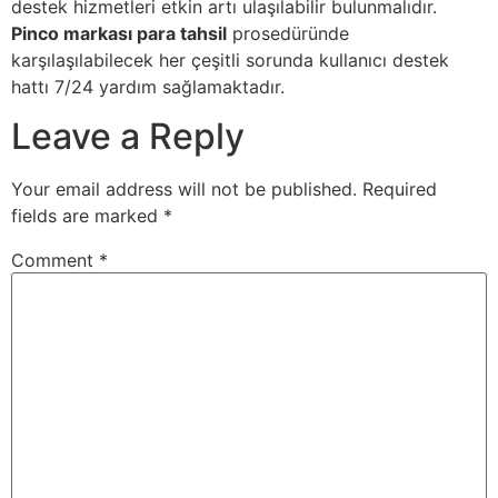
destek hizmetleri etkin artı ulaşılabilir bulunmalıdır.
Pinco markası para tahsil
prosedüründe
karşılaşılabilecek her çeşitli sorunda kullanıcı destek
hattı 7/24 yardım sağlamaktadır.
Leave a Reply
Your email address will not be published.
Required
fields are marked
*
Comment
*