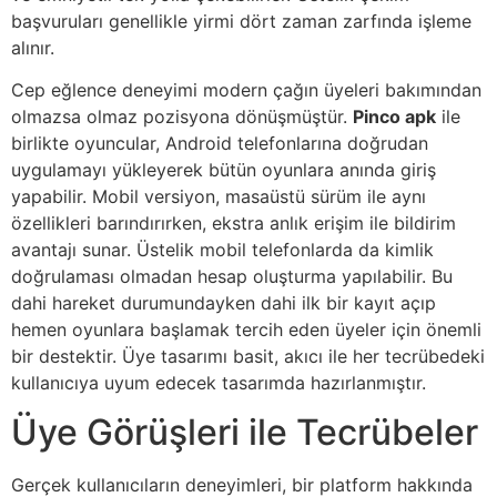
başvuruları genellikle yirmi dört zaman zarfında işleme
alınır.
Cep eğlence deneyimi modern çağın üyeleri bakımından
olmazsa olmaz pozisyona dönüşmüştür.
Pinco apk
ile
birlikte oyuncular, Android telefonlarına doğrudan
uygulamayı yükleyerek bütün oyunlara anında giriş
yapabilir. Mobil versiyon, masaüstü sürüm ile aynı
özellikleri barındırırken, ekstra anlık erişim ile bildirim
avantajı sunar. Üstelik mobil telefonlarda da kimlik
doğrulaması olmadan hesap oluşturma yapılabilir. Bu
dahi hareket durumundayken dahi ilk bir kayıt açıp
hemen oyunlara başlamak tercih eden üyeler için önemli
bir destektir. Üye tasarımı basit, akıcı ile her tecrübedeki
kullanıcıya uyum edecek tasarımda hazırlanmıştır.
Üye Görüşleri ile Tecrübeler
Gerçek kullanıcıların deneyimleri, bir platform hakkında