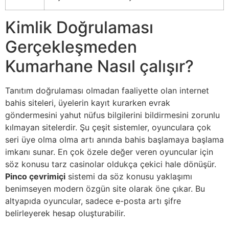
Kimlik Doğrulaması
Gerçekleşmeden
Kumarhane Nasıl çalışır?
Tanıtım doğrulaması olmadan faaliyette olan internet
bahis siteleri, üyelerin kayıt kurarken evrak
göndermesini yahut nüfus bilgilerini bildirmesini zorunlu
kılmayan sitelerdir. Şu çeşit sistemler, oyunculara çok
seri üye olma olma artı anında bahis başlamaya başlama
imkanı sunar. En çok özele değer veren oyuncular için
söz konusu tarz casinolar oldukça çekici hale dönüşür.
Pinco çevrimiçi
sistemi da söz konusu yaklaşımı
benimseyen modern özgün site olarak öne çıkar. Bu
altyapıda oyuncular, sadece e-posta artı şifre
belirleyerek hesap oluşturabilir.