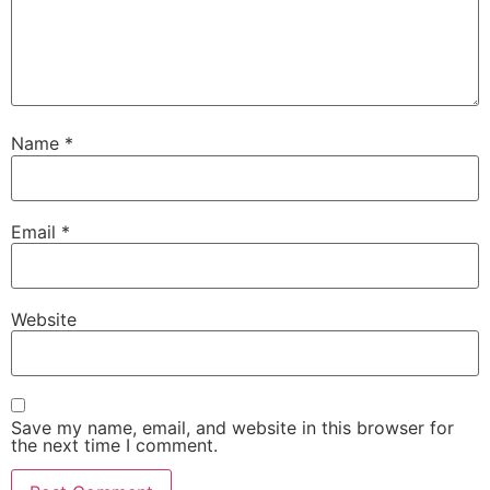
Name
*
Email
*
Website
Save my name, email, and website in this browser for
the next time I comment.