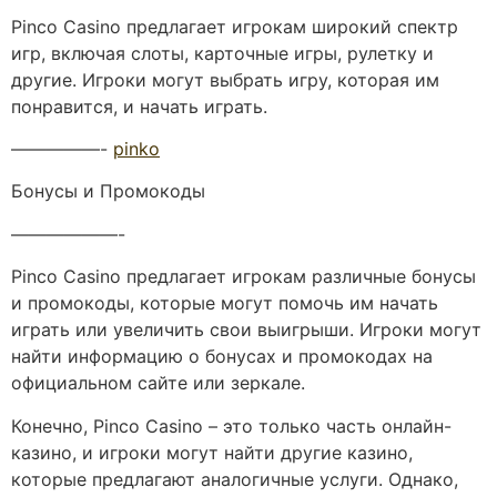
Pinco Casino предлагает игрокам широкий спектр
игр, включая слоты, карточные игры, рулетку и
другие. Игроки могут выбрать игру, которая им
понравится, и начать играть.
—————-
pinko
Бонусы и Промокоды
——————-
Pinco Casino предлагает игрокам различные бонусы
и промокоды, которые могут помочь им начать
играть или увеличить свои выигрыши. Игроки могут
найти информацию о бонусах и промокодах на
официальном сайте или зеркале.
Конечно, Pinco Casino – это только часть онлайн-
казино, и игроки могут найти другие казино,
которые предлагают аналогичные услуги. Однако,