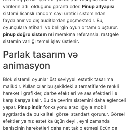
verilerin adil olduğunu garanti eder.
Pinup altyapısı
sistemi lisanslı random sayı üretici sistemindən
faydalanır və dış auditlərdən geçmektedir. Bu,
oyunçulara etibarlı və belirgin oyun ortamı oluşturur.
pinup doğru sistem mi
merakına referansla, rastgele
sistemin varlığı temel işlev üstlenir.
Parlak tasarım və
animasyon
Blok sistemli oyunlar üst səviyyəli estetik tasarıma
malikdir. Kullanıcılar bu şekildeki alternatiflerde renkli
hareketli grafikler, darbe efektleri və ses efektleri ilə
karşı karşıya kalır. Bu da çevrim sistemini daha eğlenceli
yapar.
Pinup indir
fonksiyonu aracılığıyla mobil
aygıtlarda da bu kaliteli görsel standart qorunur. Görsel
efektler yalnız estetika üçün deyil, eyni zamanda
bahisçinin hareketleri daha net takip etmesi üçün də