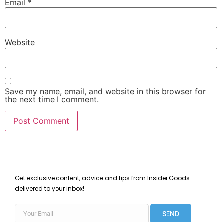
Email
*
Website
Save my name, email, and website in this browser for
the next time I comment.
Get exclusive content, advice and tips from Insider Goods
delivered to your inbox!
SEND