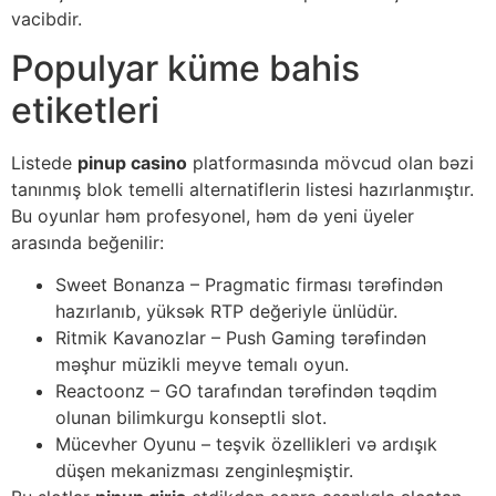
vacibdir.
Populyar küme bahis
etiketleri
Listede
pinup casino
platformasında mövcud olan bəzi
tanınmış blok temelli alternatiflerin listesi hazırlanmıştır.
Bu oyunlar həm profesyonel, həm də yeni üyeler
arasında beğenilir:
Sweet Bonanza – Pragmatic firması tərəfindən
hazırlanıb, yüksək RTP değeriyle ünlüdür.
Ritmik Kavanozlar – Push Gaming tərəfindən
məşhur müzikli meyve temalı oyun.
Reactoonz – GO tarafından tərəfindən təqdim
olunan bilimkurgu konseptli slot.
Mücevher Oyunu – teşvik özellikleri və ardışık
düşen mekanizması zenginleşmiştir.