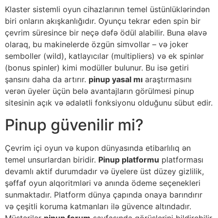
Klaster sistemli oyun cihazlarının temel üstünlüklərindən
biri onların akışkanlığıdır. Oyunçu tekrar eden spin bir
çevrim süresince bir neçə dəfə ödül alabilir. Buna əlavə
olaraq, bu makinelerde özgün simvollar – və joker
semboller (wild), katlayıcılar (multipliers) və ek spinlər
(bonus spinler) kimi modüller bulunur. Bu isə getiri
şansını daha da artırır.
pinup yasal mı
araştırmasını
verən üyeler üçün belə avantajların görülmesi pinup
sitesinin açık və ədalətli fonksiyonu olduğunu sübut edir.
Pinup güvenilir mi?
Çevrim içi oyun və kupon dünyasında etibarlılıq ən
temel unsurlardan biridir.
Pinup platformu
platforması
devamlı aktif durumdadır və üyelere üst düzey gizlilik,
şəffaf oyun alqoritmləri və anında ödeme seçenekleri
sunmaktadır. Platform dünya çapında onaya barındırır
və çeşitli koruma katmanları ilə güvence altındadır.
Müştərilər
pinup forum
sayfasında görüşlerini bildirebilir