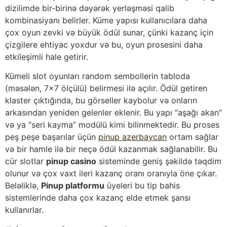
dizilimde bir-birinə dəyərək yerləşməsi qalib
kombinasiyanı belirler. Küme yapısı kullanıcılara daha
çox oyun zevki və büyük ödül sunar, çünki kazanç için
çizgilere ehtiyac yoxdur və bu, oyun prosesini daha
etkileşimli hale getirir.
Kümeli slot oyunları random sembollerin tabloda
(məsələn, 7×7 ölçülü) belirmesi ilə açılır. Ödül getiren
klaster çıktığında, bu görseller kaybolur və onların
arkasından yeniden gelenler eklenir. Bu yapı “aşağı akan”
və ya “seri kayma” modülü kimi bilinmektedir. Bu proses
peş peşe başarılar üçün
pinup azerbaycan
ortam sağlar
və bir hamle ilə bir neçə ödül kazanmak sağlanabilir. Bu
cür slotlar
pinup casino
sisteminde geniş şəkildə təqdim
olunur və çox vaxt ileri kazanç oranı oranıyla öne çıkar.
Beləliklə,
Pinup platformu
üyeleri bu tip bahis
sistemlerinde daha çox kazanç elde etmek şansı
kullanırlar.