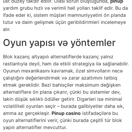
üst düzey takdir edilir. Olası sorun oluştuğunda,
pinup
yardım grubu hızlı və verimli həll yolları təklif edir. Bu da
ifade eder ki, sistem müştəri məmnuniyyətini ön planda
tutur və daim gelişmek üçün geribildirimleri incelemeye
alır.
Oyun yapısı və yöntemler
Blok kazanç altyapılı alternatiflerde kazanç yalnız
rastlantıyla deyil, həm də etkili strategiya ilə sağlanabilir.
Oyunun mexanikasını kavramak, özel simvolların necə
çalıştığını değerlendirmek və zarar azaltımını tətbiq
etmək gereklidir. Bəzi bahisçiler maksimum değişken
alternatiflere ön plana çıkarır, çünki bu sistemler dev,
lakin düşük sıklıklı ödüller getirir. Digərləri isə minimal
volatiliteli oyunları seçir – burada galibiyetler daha sık,
amma az gerçekleşir.
Pinup casino
istifadəçilərə bu
oyun alternatiflerini verir, çünki burada çeşitli tür blok
yapılı alternatifler mevcuttur.