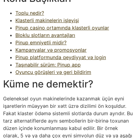
Toplu nedir?
Klasterli makinelerin işleyişi
Pinup casino ortamında klasterli oyunlar
Bloklu slotların avantajları
Pinup emniyetli midir?
Kampanyalar və promosyonlar
Pinup platformunda qeydiyyat və login
Taşınabilir sürüm: Pinup app
Oyuncu görüşleri və geri bildirim
Küme ne demektir?
Geleneksel oyun makinelerinde kazanmak üçün eyni
işaretlerin müəyyən bir xətt üzrə dizilimi ön koşuldur.
Fakat klaster ödəmə sistemli slotlarda durum ayrıdır. Bu
tarz alternatiflerde aynı sembollerin bir-birinə toxunan
düzen içinde konumlanması kabul edilir. Bir örnek
olarak, 5 və ya daha çox eyni simvolun düz və ya aşağı