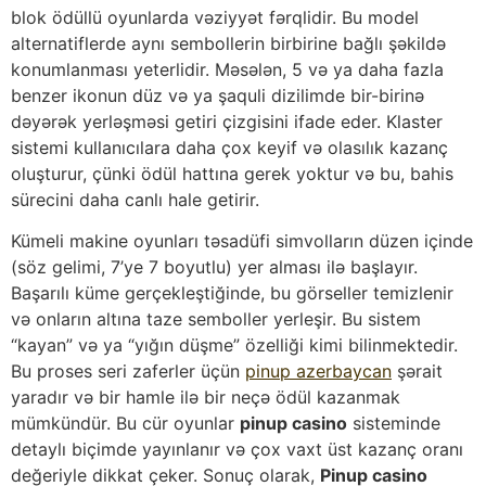
blok ödüllü oyunlarda vəziyyət fərqlidir. Bu model
alternatiflerde aynı sembollerin birbirine bağlı şəkildə
konumlanması yeterlidir. Məsələn, 5 və ya daha fazla
benzer ikonun düz və ya şaquli dizilimde bir-birinə
dəyərək yerləşməsi getiri çizgisini ifade eder. Klaster
sistemi kullanıcılara daha çox keyif və olasılık kazanç
oluşturur, çünki ödül hattına gerek yoktur və bu, bahis
sürecini daha canlı hale getirir.
Kümeli makine oyunları təsadüfi simvolların düzen içinde
(söz gelimi, 7’ye 7 boyutlu) yer alması ilə başlayır.
Başarılı küme gerçekleştiğinde, bu görseller temizlenir
və onların altına taze semboller yerleşir. Bu sistem
“kayan” və ya “yığın düşme” özelliği kimi bilinmektedir.
Bu proses seri zaferler üçün
pinup azerbaycan
şərait
yaradır və bir hamle ilə bir neçə ödül kazanmak
mümkündür. Bu cür oyunlar
pinup casino
sisteminde
detaylı biçimde yayınlanır və çox vaxt üst kazanç oranı
değeriyle dikkat çeker. Sonuç olarak,
Pinup casino