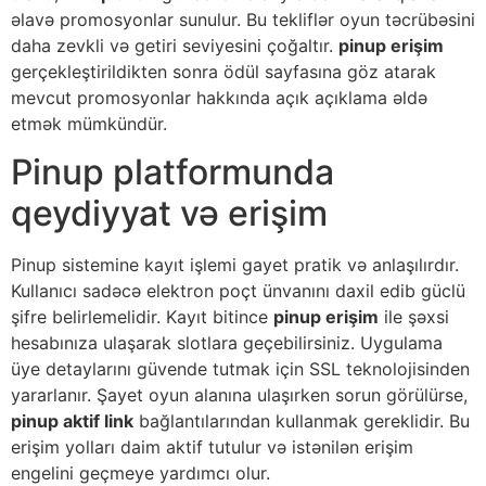
əlavə promosyonlar sunulur. Bu tekliflər oyun təcrübəsini
daha zevkli və getiri seviyesini çoğaltır.
pinup erişim
gerçekleştirildikten sonra ödül sayfasına göz atarak
mevcut promosyonlar hakkında açık açıklama əldə
etmək mümkündür.
Pinup platformunda
qeydiyyat və erişim
Pinup sistemine kayıt işlemi gayet pratik və anlaşılırdır.
Kullanıcı sadəcə elektron poçt ünvanını daxil edib güclü
şifre belirlemelidir. Kayıt bitince
pinup erişim
ile şəxsi
hesabınıza ulaşarak slotlara geçebilirsiniz. Uygulama
üye detaylarını güvende tutmak için SSL teknolojisinden
yararlanır. Şayet oyun alanına ulaşırken sorun görülürse,
pinup aktif link
bağlantılarından kullanmak gereklidir. Bu
erişim yolları daim aktif tutulur və istənilən erişim
engelini geçmeye yardımcı olur.