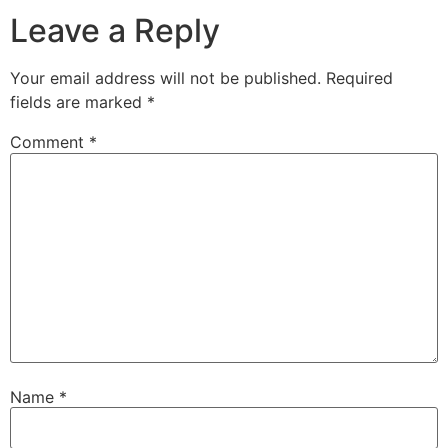
Leave a Reply
Your email address will not be published.
Required
fields are marked
*
Comment
*
Name
*