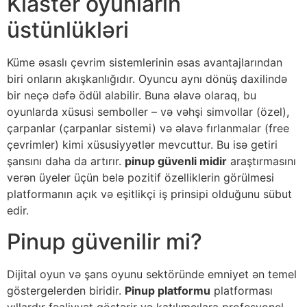
Klaster oyunların
üstünlükləri
Küme əsaslı çevrim sistemlerinin əsas avantajlarından
biri onların akışkanlığıdır. Oyuncu aynı dönüş daxilində
bir neçə dəfə ödül alabilir. Buna əlavə olaraq, bu
oyunlarda xüsusi semboller – və vəhşi simvollar (özel),
çarpanlar (çarpanlar sistemi) və əlavə fırlanmalar (free
çevrimler) kimi xüsusiyyətlər mevcuttur. Bu isə getiri
şansını daha da artırır.
pinup güvenli midir
araştırmasını
verən üyeler üçün belə pozitif özelliklerin görülmesi
platformanın açık və eşitlikçi iş prinsipi olduğunu sübut
edir.
Pinup güvenilir mi?
Dijital oyun və şans oyunu sektöründe emniyet ən temel
göstergelerden biridir.
Pinup platformu
platforması
yıllardır fəaliyyət göstərir və katılımcılara profesyonel