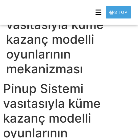
Pinup Sistemi
SHOP
vasıtasıyla küme
kazanç modelli
oyunlarının
mekanizması
Pinup Sistemi
vasıtasıyla küme
kazanç modelli
oyunlarının