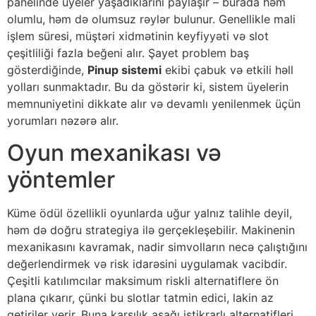
panelinde üyeler yaşadıklarını paylaşır – burada həm
olumlu, həm də olumsuz rəylər bulunur. Genellikle mali
işlem süresi, müştəri xidmətinin keyfiyyəti və slot
çeşitliliği fazla beğeni alır. Şayet problem baş
gösterdiğinde,
Pinup sistemi
ekibi çabuk və etkili həll
yolları sunmaktadır. Bu da göstərir ki, sistem üyelerin
memnuniyetini dikkate alır və devamlı yenilenmek üçün
yorumları nəzərə alır.
Oyun mexanikası və
yöntemler
Küme ödül özellikli oyunlarda uğur yalnız talihle deyil,
həm də doğru strategiya ilə gerçekleşebilir. Makinenin
mexanikasını kavramak, nadir simvolların necə çalıştığını
değerlendirmek və risk idarəsini uygulamak vacibdir.
Çeşitli katılımcılar maksimum riskli alternatiflere ön
plana çıkarır, çünki bu slotlar tatmin edici, lakin az
getiriler verir. Buna karşılık aşağı istikrarlı alternatifleri