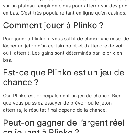
sur un plateau rempli de clous pour atterrir sur des prix
en bas. C’est très populaire tant en ligne qu’en casinos.
Comment jouer à Plinko ?
Pour jouer à Plinko, il vous suffit de choisir une mise, de
lâcher un jeton d’un certain point et d’attendre de voir
où il atterrit. Les gains sont déterminés par le prix en
bas.
Est-ce que Plinko est un jeu de
chance ?
Oui, Plinko est principalement un jeu de chance. Bien
que vous puissiez essayer de prévoir où le jeton
atterrira, le résultat final dépend de la chance.
Peut-on gagner de l’argent réel
en jouant à Plinko ?