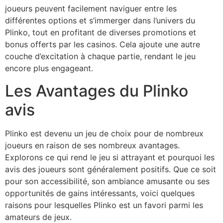
joueurs peuvent facilement naviguer entre les
différentes options et s’immerger dans l’univers du
Plinko, tout en profitant de diverses promotions et
bonus offerts par les casinos. Cela ajoute une autre
couche d’excitation à chaque partie, rendant le jeu
encore plus engageant.
Les Avantages du Plinko
avis
Plinko est devenu un jeu de choix pour de nombreux
joueurs en raison de ses nombreux avantages.
Explorons ce qui rend le jeu si attrayant et pourquoi les
avis des joueurs sont généralement positifs. Que ce soit
pour son accessibilité, son ambiance amusante ou ses
opportunités de gains intéressants, voici quelques
raisons pour lesquelles Plinko est un favori parmi les
amateurs de jeux.