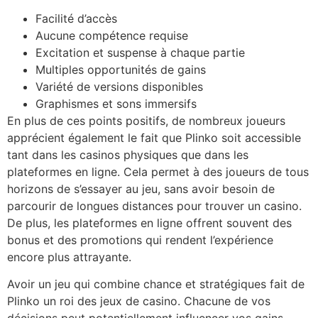
Facilité d’accès
Aucune compétence requise
Excitation et suspense à chaque partie
Multiples opportunités de gains
Variété de versions disponibles
Graphismes et sons immersifs
En plus de ces points positifs, de nombreux joueurs
apprécient également le fait que Plinko soit accessible
tant dans les casinos physiques que dans les
plateformes en ligne. Cela permet à des joueurs de tous
horizons de s’essayer au jeu, sans avoir besoin de
parcourir de longues distances pour trouver un casino.
De plus, les plateformes en ligne offrent souvent des
bonus et des promotions qui rendent l’expérience
encore plus attrayante.
Avoir un jeu qui combine chance et stratégiques fait de
Plinko un roi des jeux de casino. Chacune de vos