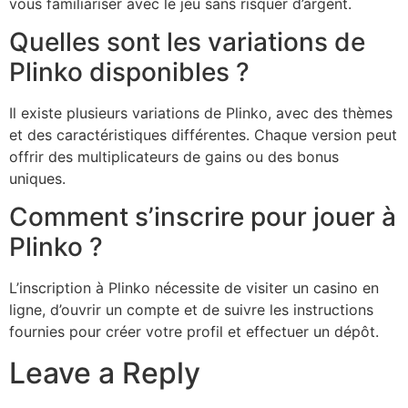
vous familiariser avec le jeu sans risquer d’argent.
Quelles sont les variations de
Plinko disponibles ?
Il existe plusieurs variations de Plinko, avec des thèmes
et des caractéristiques différentes. Chaque version peut
offrir des multiplicateurs de gains ou des bonus
uniques.
Comment s’inscrire pour jouer à
Plinko ?
L’inscription à Plinko nécessite de visiter un casino en
ligne, d’ouvrir un compte et de suivre les instructions
fournies pour créer votre profil et effectuer un dépôt.
Leave a Reply