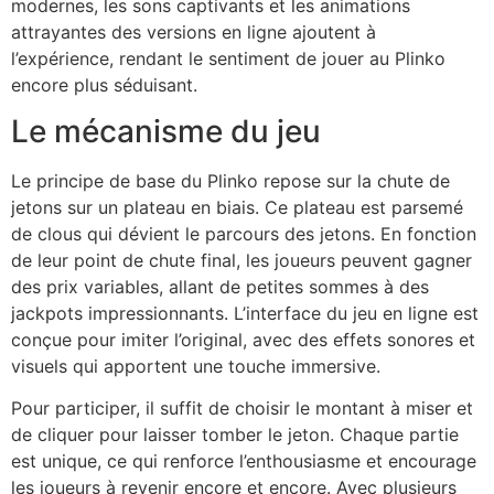
modernes, les sons captivants et les animations
attrayantes des versions en ligne ajoutent à
l’expérience, rendant le sentiment de jouer au Plinko
encore plus séduisant.
Le mécanisme du jeu
Le principe de base du Plinko repose sur la chute de
jetons sur un plateau en biais. Ce plateau est parsemé
de clous qui dévient le parcours des jetons. En fonction
de leur point de chute final, les joueurs peuvent gagner
des prix variables, allant de petites sommes à des
jackpots impressionnants. L’interface du jeu en ligne est
conçue pour imiter l’original, avec des effets sonores et
visuels qui apportent une touche immersive.
Pour participer, il suffit de choisir le montant à miser et
de cliquer pour laisser tomber le jeton. Chaque partie
est unique, ce qui renforce l’enthousiasme et encourage
les joueurs à revenir encore et encore. Avec plusieurs