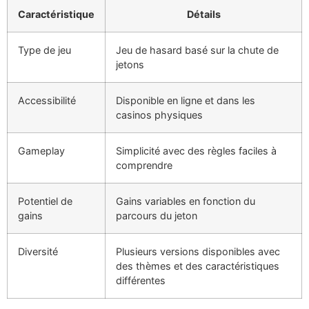
Caractéristique
Détails
Type de jeu
Jeu de hasard basé sur la chute de
jetons
Accessibilité
Disponible en ligne et dans les
casinos physiques
Gameplay
Simplicité avec des règles faciles à
comprendre
Potentiel de
Gains variables en fonction du
gains
parcours du jeton
Diversité
Plusieurs versions disponibles avec
des thèmes et des caractéristiques
différentes