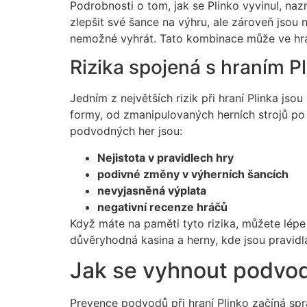
Podrobnosti o tom, jak se Plinko vyvinul, naz
zlepšit své šance na výhru, ale zároveň jsou
nemožné vyhrát. Tato kombinace může ve hráču
Rizika spojená s hraním P
Jedním z největších rizik při hraní Plinka js
formy, od zmanipulovaných herních strojů po 
podvodných her jsou:
Nejistota v pravidlech hry
podivné změny v výherních šancích
nevyjasněná výplata
negativní recenze hráčů
Když máte na paměti tyto rizika, můžete lépe
důvěryhodná kasina a herny, kde jsou pravidla
Jak se vyhnout podv
Prevence podvodů při hraní Plinko začíná sp