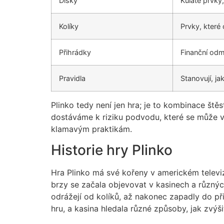
Disky
Kulaté prvky
Kolíky
Prvky, které 
Přihrádky
Finanční odm
Pravidla
Stanovují, ja
Plinko tedy není jen hra; je to kombinace ště
dostáváme k riziku podvodu, které se může vy
klamavým praktikám.
Historie hry Plinko
Hra Plinko má své kořeny v americkém televizn
brzy se začala objevovat v kasinech a různých
odrážejí od kolíků, až nakonec zapadly do př
hru, a kasina hledala různé způsoby, jak zvýši