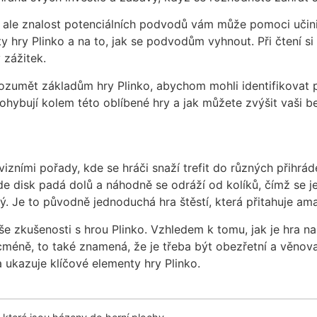
tí, ale znalost potenciálních podvodů vám může pomoci učini
 hry Plinko a na to, jak se podvodům vyhnout. Při čtení si 
 zážitek.
ozumět základům hry Plinko, abychom mohli identifikovat p
ohybují kolem této oblíbené hry a jak můžete zvýšit vaši be
elevizními pořady, kde se hráči snaží trefit do různých přih
e disk padá dolů a náhodně se odráží od kolíků, čímž se j
jný. Je to původně jednoduchá hra štěstí, která přitahuje am
vaše zkušenosti s hrou Plinko. Vzhledem k tomu, jak je hra
Nicméně, to také znamená, že je třeba být obezřetní a věno
 ukazuje klíčové elementy hry Plinko.