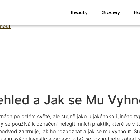
ehled a Jak se Mu Vyhn
Beauty
Grocery
Ho
hnout
ehled a Jak se Mu Vyhn
nách po celém světě, ale stejně jako u jakéhokoli jiného ty
rý se používá k označení nelegitimních praktik, které se v t
 podvod zahrnuje, jak ho rozpoznat a jak se mu vyhnout. St
hranu svých investic a zábavy, když se rozhodnete zahrát si 