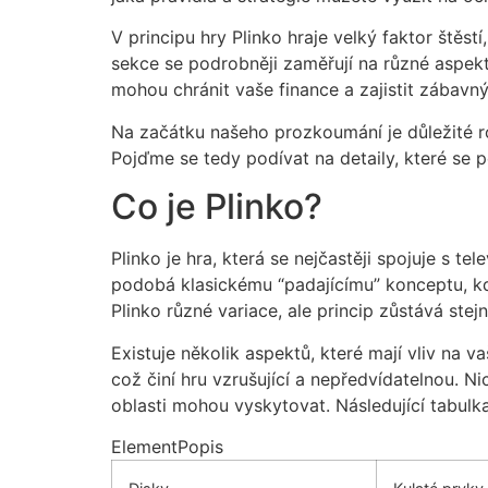
V principu hry Plinko hraje velký faktor štěs
sekce se podrobněji zaměřují na různé aspekty
mohou chránit vaše finance a zajistit zábavný
Na začátku našeho prozkoumání je důležité r
Pojďme se tedy podívat na detaily, které se p
Co je Plinko?
Plinko je hra, která se nejčastěji spojuje s t
podobá klasickému “padajícímu” konceptu, kd
Plinko různé variace, ale princip zůstává ste
Existuje několik aspektů, které mají vliv na 
což činí hru vzrušující a nepředvídatelnou. 
oblasti mohou vyskytovat. Následující tabulka
ElementPopis