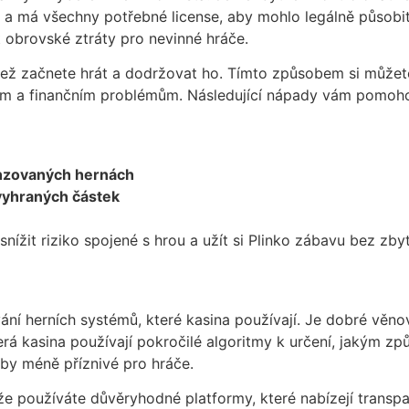
áno a má všechny potřebné license, aby mohlo legálně působ
t obrovské ztráty pro nevinné hráče.
 než začnete hrát a dodržovat ho. Tímto způsobem si můžete
ím a finančním problémům. Následující nápady vám pomohou
nzovaných hernách
vyhraných částek
nížit riziko spojené s hrou a užít si Plinko zábavu bez zb
ání herních systémů, které kasina používají. Je dobré věnova
rá kasina používají pokročilé algoritmy k určení, jakým zp
by méně příznivé pro hráče.
 že používáte důvěryhodné platformy, které nabízejí transpa