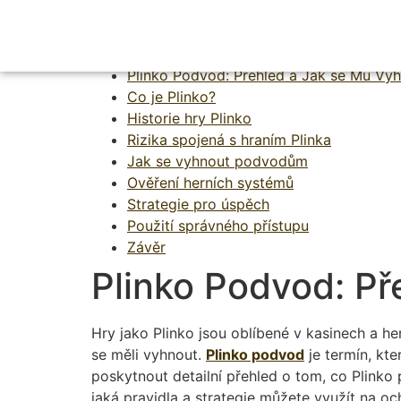
Plinko Podvod Př
Plinko Podvod: Přehled a Jak se Mu Vy
Co je Plinko?
Historie hry Plinko
Rizika spojená s hraním Plinka
Jak se vyhnout podvodům
Ověření herních systémů
Strategie pro úspěch
Použití správného přístupu
Závěr
Plinko Podvod: Př
Hry jako Plinko jsou oblíbené v kasinech a her
se měli vyhnout.
Plinko podvod
je termín, kte
poskytnout detailní přehled o tom, co Plinko
jaká pravidla a strategie můžete využít na oc