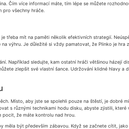
ina. Čím více informací máte, tím lépe se můžete rozhodn
m pro všechny hráče.
e třeba mít na paměti několik efektivních strategií. Neúsp
na výhru. Je důležité si vždy pamatovat, že Plinko je hra 
ání. Například sledujte, kam ostatní hráči většinou házejí d
můžete zlepšit své vlastní šance. Udržování klidné hlavy a 
u
ch. Místo, aby jste se spolehli pouze na štěstí, je dobré mi
t s různými technikami hodu disku, abyste zjistili, které
 pocit, že máte kontrolu nad hrou.
y měla být především zábavou. Když se začnete cítit, jako