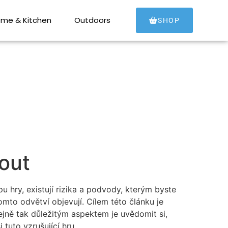
out
me & Kitchen
Outdoors
SHOP
out
pu hry, existují rizika a podvody, kterým byste
omto odvětví objevují. Cílem této článku je
ejně tak důležitým aspektem je uvědomit si,
tuto vzrušující hru.