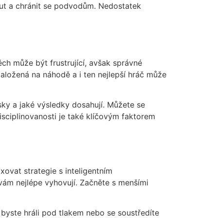
out a chránit se podvodům. Nedostatek
ěch může být frustrující, avšak správné
založená na náhodě a i ten nejlepší hráč může
isky a jaké výsledky dosahují. Můžete se
disciplinovanosti je také klíčovým faktorem
xovat strategie s inteligentním
 vám nejlépe vyhovují. Začněte s menšími
 byste hráli pod tlakem nebo se soustředíte