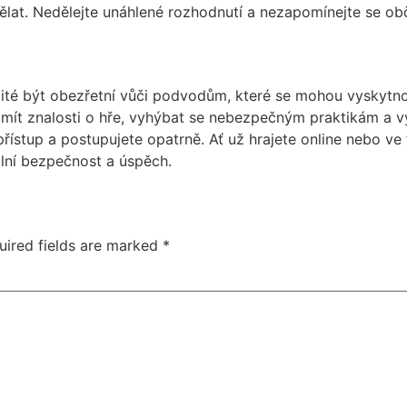
ělat. Nedělejte unáhlené rozhodnutí a nezapomínejte se obč
ležité být obezřetní vůči podvodům, které se mohou vyskytn
ré mít znalosti o hře, vyhýbat se nebezpečným praktikám a 
ístup a postupujete opatrně. Ať už hrajete online nebo ve f
ní bezpečnost a úspěch.
uired fields are marked
*