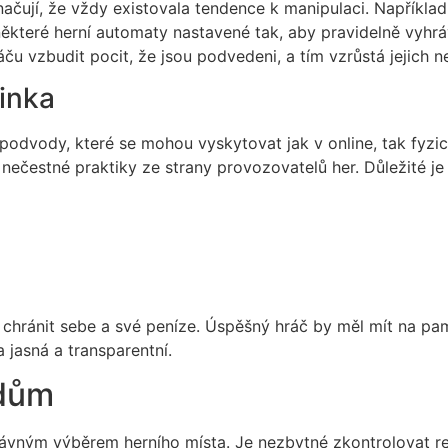
načují, že vždy existovala tendence k manipulaci. Například
 některé herní automaty nastavené tak, aby pravidelně vyh
 vzbudit pocit, že jsou podvedeni, a tím vzrůstá jejich n
linka
ou podvody, které se mohou vyskytovat jak v online, tak fyz
nečestné praktiky ze strany provozovatelů her. Důležité je
 chránit sebe a své peníze. Úspěšný hráč by měl mít na pamě
 jasná a transparentní.
odům
rávným výběrem herního místa. Je nezbytné zkontrolovat re