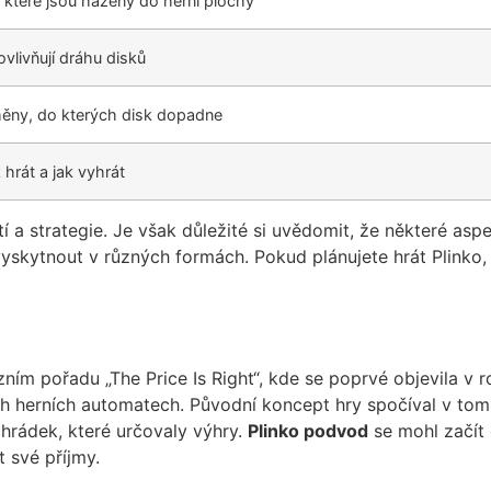
, které jsou házeny do herní plochy
ovlivňují dráhu disků
ěny, do kterých disk dopadne
k hrát a jak vyhrát
stí a strategie. Je však důležité si uvědomit, že některé a
skytnout v různých formách. Pokud plánujete hrát Plinko, m
ím pořadu „The Price Is Right“, kde se poprvé objevila v r
 herních automatech. Původní koncept hry spočíval v tom, ž
ihrádek, které určovaly výhry.
Plinko podvod
se mohl začít 
t své příjmy.