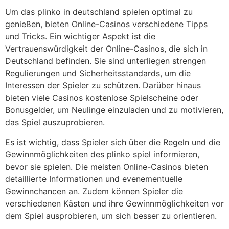
Um das plinko in deutschland spielen optimal zu
genießen, bieten Online-Casinos verschiedene Tipps
und Tricks. Ein wichtiger Aspekt ist die
Vertrauenswürdigkeit der Online-Casinos, die sich in
Deutschland befinden. Sie sind unterliegen strengen
Regulierungen und Sicherheitsstandards, um die
Interessen der Spieler zu schützen. Darüber hinaus
bieten viele Casinos kostenlose Spielscheine oder
Bonusgelder, um Neulinge einzuladen und zu motivieren,
das Spiel auszuprobieren.
Es ist wichtig, dass Spieler sich über die Regeln und die
Gewinnmöglichkeiten des plinko spiel informieren,
bevor sie spielen. Die meisten Online-Casinos bieten
detaillierte Informationen und evenementuelle
Gewinnchancen an. Zudem können Spieler die
verschiedenen Kästen und ihre Gewinnmöglichkeiten vor
dem Spiel ausprobieren, um sich besser zu orientieren.