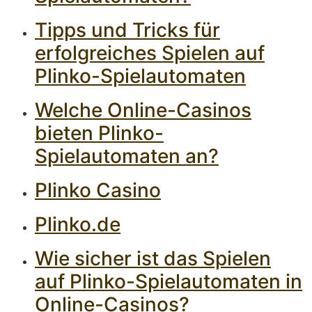
Tipps und Tricks für
erfolgreiches Spielen auf
Plinko-Spielautomaten
Welche Online-Casinos
bieten Plinko-
Spielautomaten an?
Plinko Casino
Plinko.de
Wie sicher ist das Spielen
auf Plinko-Spielautomaten in
Online-Casinos?