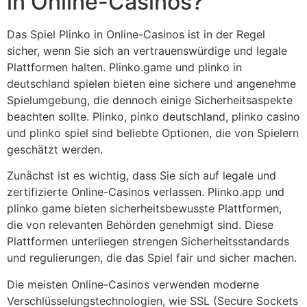
in Online-Casinos?
Das Spiel Plinko in Online-Casinos ist in der Regel
sicher, wenn Sie sich an vertrauenswürdige und legale
Plattformen halten. Plinko.game und plinko in
deutschland spielen bieten eine sichere und angenehme
Spielumgebung, die dennoch einige Sicherheitsaspekte
beachten sollte. Plinko, pinko deutschland, plinko casino
und plinko spiel sind beliebte Optionen, die von Spielern
geschätzt werden.
Zunächst ist es wichtig, dass Sie sich auf legale und
zertifizierte Online-Casinos verlassen. Plinko.app und
plinko game bieten sicherheitsbewusste Plattformen,
die von relevanten Behörden genehmigt sind. Diese
Plattformen unterliegen strengen Sicherheitsstandards
und regulierungen, die das Spiel fair und sicher machen.
Die meisten Online-Casinos verwenden moderne
Verschlüsselungstechnologien, wie SSL (Secure Sockets