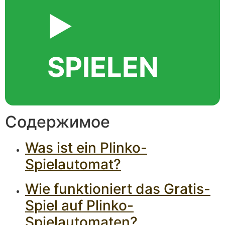
▶️
SPIELEN
Содержимое
Was ist ein Plinko-
Spielautomat?
Wie funktioniert das Gratis-
Spiel auf Plinko-
Spielautomaten?