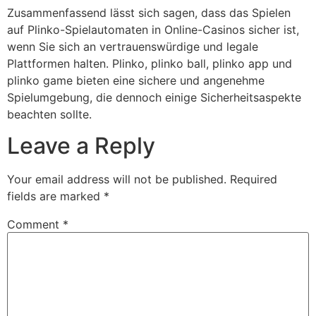
Zusammenfassend lässt sich sagen, dass das Spielen
auf Plinko-Spielautomaten in Online-Casinos sicher ist,
wenn Sie sich an vertrauenswürdige und legale
Plattformen halten. Plinko, plinko ball, plinko app und
plinko game bieten eine sichere und angenehme
Spielumgebung, die dennoch einige Sicherheitsaspekte
beachten sollte.
Leave a Reply
Your email address will not be published.
Required
fields are marked
*
Comment
*