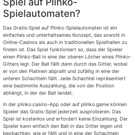
Spiel auf Plinko-
Spielautomaten?
Das Gratis-Spiel auf Plinko-Spielautomaten ist ein
einfaches und unterhaltsames Konzept, das sowohl in
Online-Casinos als auch in traditionellen Spielhallen zu
finden ist. Das Spiel funktioniert so, dass der Spieler
einen Plinko-Ball in eine der oberen Löcher eines Plinko-
Gitters legt. Der Ball fällt dann durch das Gitter, wobei
er von den Platinen abprallt und zufällig in eine der
unteren Schachteln fällt. Jede Schachtel repräsentiert
eine bestimmte Auszahlung, die von der Position
abhängt, in der der Ball landet.
In der plinko.casino-App oder auf plinko.game können
Spieler das Gratis-Spiel jederzeit ausprobieren. Das
Spiel ist kostenlos und erfordert keine Einzahlung. Der
Spieler kann einfach den Ball in das Gitter legen und
beobachten, wie er fällt und in eine der Schachteln