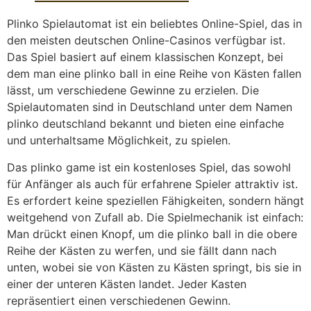
Plinko Spielautomat ist ein beliebtes Online-Spiel, das in
den meisten deutschen Online-Casinos verfügbar ist.
Das Spiel basiert auf einem klassischen Konzept, bei
dem man eine plinko ball in eine Reihe von Kästen fallen
lässt, um verschiedene Gewinne zu erzielen. Die
Spielautomaten sind in Deutschland unter dem Namen
plinko deutschland bekannt und bieten eine einfache
und unterhaltsame Möglichkeit, zu spielen.
Das plinko game ist ein kostenloses Spiel, das sowohl
für Anfänger als auch für erfahrene Spieler attraktiv ist.
Es erfordert keine speziellen Fähigkeiten, sondern hängt
weitgehend von Zufall ab. Die Spielmechanik ist einfach:
Man drückt einen Knopf, um die plinko ball in die obere
Reihe der Kästen zu werfen, und sie fällt dann nach
unten, wobei sie von Kästen zu Kästen springt, bis sie in
einer der unteren Kästen landet. Jeder Kasten
repräsentiert einen verschiedenen Gewinn.