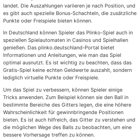
landet. Die Auszahlungen variieren je nach Position, und
es gibt auch spezielle Bonus-Schachteln, die zusätzliche
Punkte oder Freispiele bieten können.
In Deutschland können Spieler das Plinko-Spiel auch in
speziellen Spielautomaten in Casinos und Spielhallen
genießen. Das plinko.deutschland-Portal bietet
Informationen und Anleitungen, wie man das Spiel
optimal ausnutzt. Es ist wichtig zu beachten, dass das
Gratis-Spiel keine echten Geldwerte auszahlt, sondern
lediglich virtuelle Punkte oder Freispiele.
Um das Spiel zu verbessern, können Spieler einige
Tricks anwenden. Zum Beispiel können sie den Ball in
bestimmte Bereiche des Gitters legen, die eine höhere
Wahrscheinlichkeit für gewinnbringende Positionen
bieten. Es ist auch hilfreich, das Gitter zu verstehen und
die möglichen Wege des Balls zu beobachten, um eine
bessere Vorhersage treffen zu können.