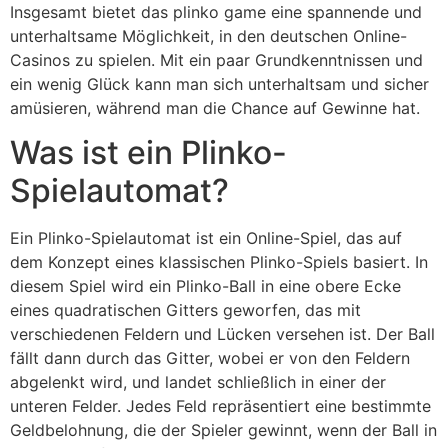
Insgesamt bietet das plinko game eine spannende und
unterhaltsame Möglichkeit, in den deutschen Online-
Casinos zu spielen. Mit ein paar Grundkenntnissen und
ein wenig Glück kann man sich unterhaltsam und sicher
amüsieren, während man die Chance auf Gewinne hat.
Was ist ein Plinko-
Spielautomat?
Ein Plinko-Spielautomat ist ein Online-Spiel, das auf
dem Konzept eines klassischen Plinko-Spiels basiert. In
diesem Spiel wird ein Plinko-Ball in eine obere Ecke
eines quadratischen Gitters geworfen, das mit
verschiedenen Feldern und Lücken versehen ist. Der Ball
fällt dann durch das Gitter, wobei er von den Feldern
abgelenkt wird, und landet schließlich in einer der
unteren Felder. Jedes Feld repräsentiert eine bestimmte
Geldbelohnung, die der Spieler gewinnt, wenn der Ball in