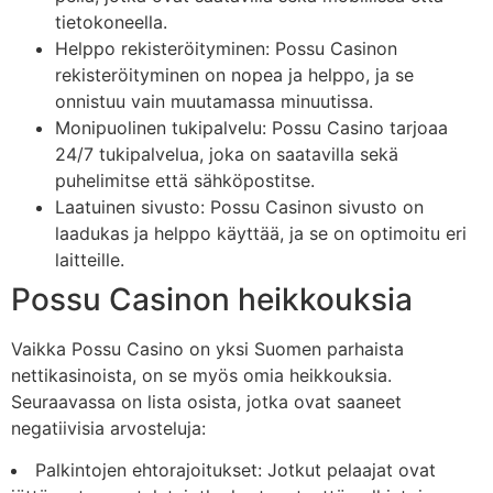
tietokoneella.
Helppo rekisteröityminen: Possu Casinon
rekisteröityminen on nopea ja helppo, ja se
onnistuu vain muutamassa minuutissa.
Monipuolinen tukipalvelu: Possu Casino tarjoaa
24/7 tukipalvelua, joka on saatavilla sekä
puhelimitse että sähköpostitse.
Laatuinen sivusto: Possu Casinon sivusto on
laadukas ja helppo käyttää, ja se on optimoitu eri
laitteille.
Possu Casinon heikkouksia
Vaikka Possu Casino on yksi Suomen parhaista
nettikasinoista, on se myös omia heikkouksia.
Seuraavassa on lista osista, jotka ovat saaneet
negatiivisia arvosteluja:
Palkintojen ehtorajoitukset: Jotkut pelaajat ovat