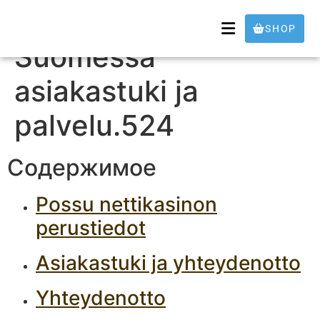
Possu nettikasino
SHOP
Suomessa
asiakastuki ja
palvelu.524
Содержимое
Possu nettikasinon
perustiedot
Asiakastuki ja yhteydenotto
Yhteydenotto