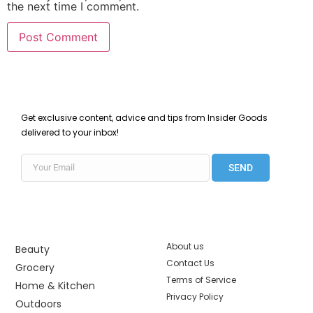
the next time I comment.
Get exclusive content, advice and tips from Insider Goods
delivered to your inbox!
SEND
About us
Beauty
Contact Us
Grocery
Terms of Service
Home & Kitchen
Privacy Policy
Outdoors