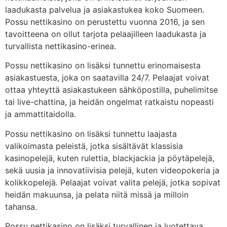
laadukasta palvelua ja asiakastukea koko Suomeen.
Possu nettikasino on perustettu vuonna 2016, ja sen
tavoitteena on ollut tarjota pelaajilleen laadukasta ja
turvallista nettikasino-erinea.
Possu nettikasino on lisäksi tunnettu erinomaisesta
asiakastuesta, joka on saatavilla 24/7. Pelaajat voivat
ottaa yhteyttä asiakastukeen sähköpostilla, puhelimitse
tai live-chattina, ja heidän ongelmat ratkaistu nopeasti
ja ammattitaidolla.
Possu nettikasino on lisäksi tunnettu laajasta
valikoimasta peleistä, jotka sisältävät klassisia
kasinopelejä, kuten rulettia, blackjackia ja pöytäpelejä,
sekä uusia ja innovatiivisia pelejä, kuten videopokeria ja
kolikkopelejä. Pelaajat voivat valita pelejä, jotka sopivat
heidän makuunsa, ja pelata niitä missä ja milloin
tahansa.
Possu nettikasino on lisäksi turvallinen ja luotettava,