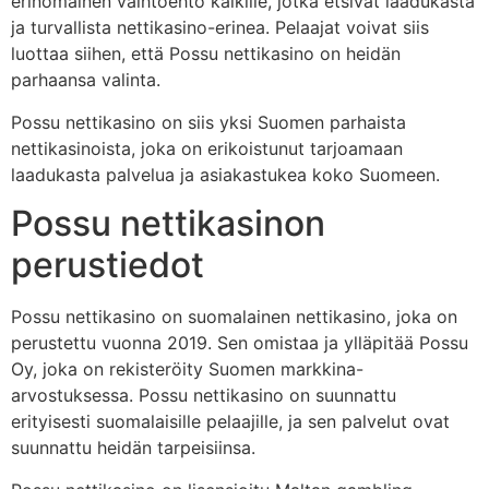
erinomainen vaihtoehto kaikille, jotka etsivät laadukasta
ja turvallista nettikasino-erinea. Pelaajat voivat siis
luottaa siihen, että Possu nettikasino on heidän
parhaansa valinta.
Possu nettikasino on siis yksi Suomen parhaista
nettikasinoista, joka on erikoistunut tarjoamaan
laadukasta palvelua ja asiakastukea koko Suomeen.
Possu nettikasinon
perustiedot
Possu nettikasino on suomalainen nettikasino, joka on
perustettu vuonna 2019. Sen omistaa ja ylläpitää Possu
Oy, joka on rekisteröity Suomen markkina-
arvostuksessa. Possu nettikasino on suunnattu
erityisesti suomalaisille pelaajille, ja sen palvelut ovat
suunnattu heidän tarpeisiinsa.