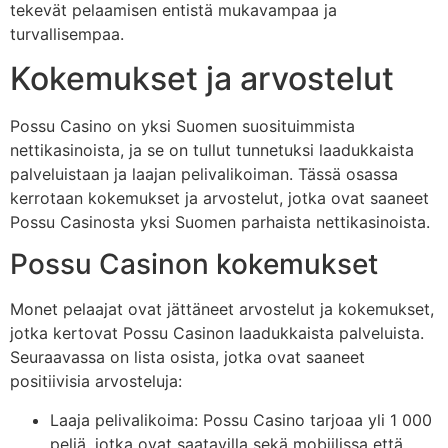
tekevät pelaamisen entistä mukavampaa ja
turvallisempaa.
Kokemukset ja arvostelut
Possu Casino on yksi Suomen suosituimmista
nettikasinoista, ja se on tullut tunnetuksi laadukkaista
palveluistaan ja laajan pelivalikoiman. Tässä osassa
kerrotaan kokemukset ja arvostelut, jotka ovat saaneet
Possu Casinosta yksi Suomen parhaista nettikasinoista.
Possu Casinon kokemukset
Monet pelaajat ovat jättäneet arvostelut ja kokemukset,
jotka kertovat Possu Casinon laadukkaista palveluista.
Seuraavassa on lista osista, jotka ovat saaneet
positiivisia arvosteluja:
Laaja pelivalikoima: Possu Casino tarjoaa yli 1 000
peliä, jotka ovat saatavilla sekä mobiilissa että