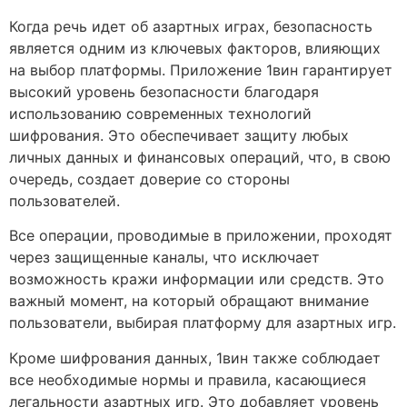
Когда речь идет об азартных играх, безопасность
является одним из ключевых факторов, влияющих
на выбор платформы. Приложение 1вин гарантирует
высокий уровень безопасности благодаря
использованию современных технологий
шифрования. Это обеспечивает защиту любых
личных данных и финансовых операций, что, в свою
очередь, создает доверие со стороны
пользователей.
Все операции, проводимые в приложении, проходят
через защищенные каналы, что исключает
возможность кражи информации или средств. Это
важный момент, на который обращают внимание
пользователи, выбирая платформу для азартных игр.
Кроме шифрования данных, 1вин также соблюдает
все необходимые нормы и правила, касающиеся
легальности азартных игр. Это добавляет уровень