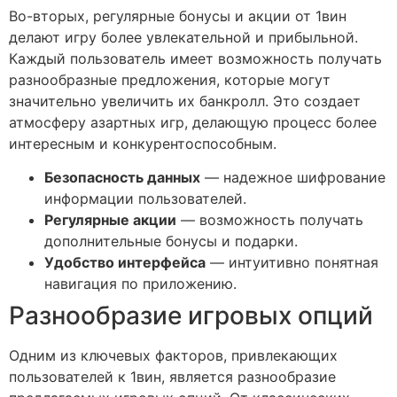
Во-вторых, регулярные бонусы и акции от 1вин
делают игру более увлекательной и прибыльной.
Каждый пользователь имеет возможность получать
разнообразные предложения, которые могут
значительно увеличить их банкролл. Это создает
атмосферу азартных игр, делающую процесс более
интересным и конкурентоспособным.
Безопасность данных
— надежное шифрование
информации пользователей.
Регулярные акции
— возможность получать
дополнительные бонусы и подарки.
Удобство интерфейса
— интуитивно понятная
навигация по приложению.
Разнообразие игровых опций
Одним из ключевых факторов, привлекающих
пользователей к 1вин, является разнообразие