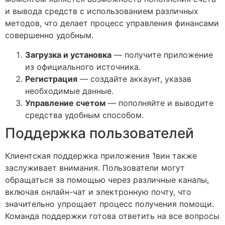
и вывода средств с использованием различных
методов, что делает процесс управления финансами
совершенно удобным.
Загрузка и установка
— получите приложение
из официального источника.
Регистрация
— создайте аккаунт, указав
необходимые данные.
Управление счетом
— пополняйте и выводите
средства удобным способом.
Поддержка пользователей
Клиентская поддержка приложения 1вин также
заслуживает внимания. Пользователи могут
обращаться за помощью через различные каналы,
включая онлайн-чат и электронную почту, что
значительно упрощает процесс получения помощи.
Команда поддержки готова ответить на все вопросы