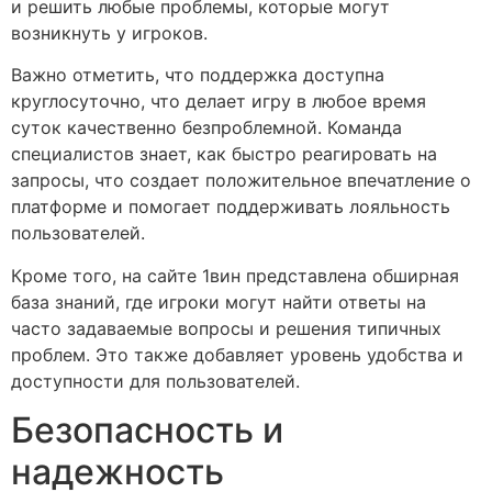
и решить любые проблемы, которые могут
возникнуть у игроков.
Важно отметить, что поддержка доступна
круглосуточно, что делает игру в любое время
суток качественно безпроблемной. Команда
специалистов знает, как быстро реагировать на
запросы, что создает положительное впечатление о
платформе и помогает поддерживать лояльность
пользователей.
Кроме того, на сайте 1вин представлена обширная
база знаний, где игроки могут найти ответы на
часто задаваемые вопросы и решения типичных
проблем. Это также добавляет уровень удобства и
доступности для пользователей.
Безопасность и
надежность