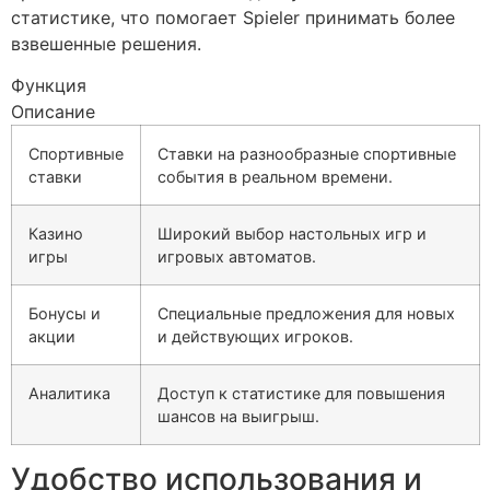
статистике, что помогает Spieler принимать более
взвешенные решения.
Функция
Описание
Спортивные
Ставки на разнообразные спортивные
ставки
события в реальном времени.
Казино
Широкий выбор настольных игр и
игры
игровых автоматов.
Бонусы и
Специальные предложения для новых
акции
и действующих игроков.
Аналитика
Доступ к статистике для повышения
шансов на выигрыш.
Удобство использования и