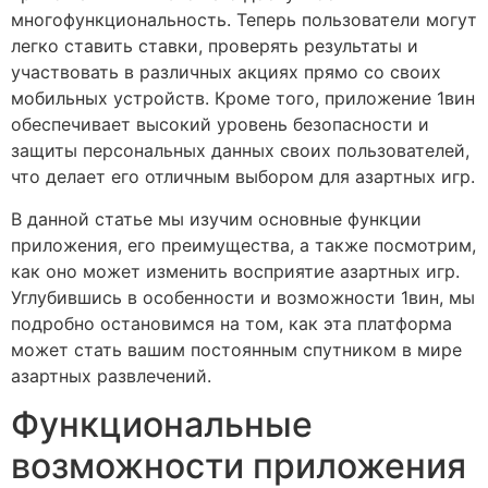
многофункциональность. Теперь пользователи могут
легко ставить ставки, проверять результаты и
участвовать в различных акциях прямо со своих
мобильных устройств. Кроме того, приложение 1вин
обеспечивает высокий уровень безопасности и
защиты персональных данных своих пользователей,
что делает его отличным выбором для азартных игр.
В данной статье мы изучим основные функции
приложения, его преимущества, а также посмотрим,
как оно может изменить восприятие азартных игр.
Углубившись в особенности и возможности 1вин, мы
подробно остановимся на том, как эта платформа
может стать вашим постоянным спутником в мире
азартных развлечений.
Функциональные
возможности приложения