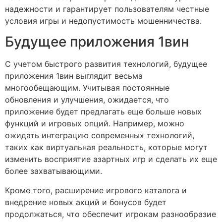
надежности и гарантирует пользователям честные
условия игры и недопустимость мошенничества.
Будущее приложения 1вин
С учетом быстрого развития технологий, будущее
приложения 1вин выглядит весьма
многообещающим. Учитывая постоянные
обновления и улучшения, ожидается, что
приложение будет предлагать еще больше новых
функций и игровых опций. Например, можно
ожидать интеграцию современных технологий,
таких как виртуальная реальность, которые могут
изменить восприятие азартных игр и сделать их еще
более захватывающими.
Кроме того, расширение игрового каталога и
внедрение новых акций и бонусов будет
продолжаться, что обеспечит игрокам разнообразие