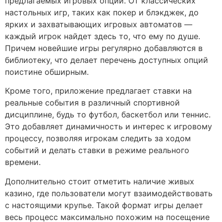
предлагаемых игровых опций. От классических
настольных игр, таких как покер и блэкджек, до
ярких и захватывающих игровых автоматов —
каждый игрок найдет здесь то, что ему по душе.
Причем новейшие игры регулярно добавляются в
библиотеку, что делает перечень доступных опций
поистине обширным.
Кроме того, приложение предлагает ставки на
реальные события в различный спортивной
дисциплине, будь то футбол, баскетбол или теннис.
Это добавляет динамичность и интерес к игровому
процессу, позволяя игрокам следить за ходом
событий и делать ставки в режиме реального
времени.
Дополнительно стоит отметить наличие живых
казино, где пользователи могут взаимодействовать
с настоящими крупье. Такой формат игры делает
весь процесс максимально похожим на посещение