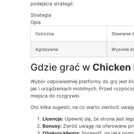
podejścia strategii:
Strategia
Opis
Ostrożna
Stawianie n
Agresywna
Wysokie st
Gdzie grać w
Chicken
Wybór odpowiedniej platformy do gry jest kl
jak i urządzeniach mobilnych. Przed rozpocz
miejsca do rozgrywki.
Oto kilka sugestii, na co warto zwrócić uwa
Licencja:
Upewnij się, że strona jest leg
Bonusy:
Zwróć uwagę na oferowane pro
Obsługa klienta:
Sprawdź, na jaką pomo