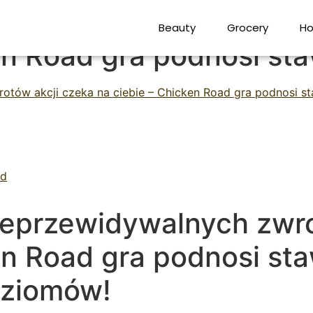
ieprzewidywalnych zwro
Beauty
Grocery
Ho
en Road gra podnosi sta
otów akcji czeka na ciebie – Chicken Road gra podnosi s
ad
ieprzewidywalnych zwro
en Road gra podnosi sta
oziomów!