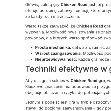
Główną zaletą gry
Chicken Road
jest jej pro
oferuje odrobinę zabawy i emocji, które prz
że każdy ruch ma znaczenie.
Warto także zauważyć, że
Chicken Road gra
wyzwania. Możliwość rywalizowania ze znajom
powodów, dla których warto spróbować swoich
Prosta mechanika:
Łatwo zrozumieć zas
Wzrost zaangażowania:
Możliwość podn
Nieprzewidywalność:
Każda gra może s
Techniki efektywne w 
Aby osiągnąć sukces w
Chicken Road gra
, w
Kluczowe znaczenie ma odpowiednie przygoto
obejmuje obliczanie ryzyka do potencjalnych
Jednym z podejść jest gra w trybie ostrożnym
stawki do poziomu zaawansowania – gdy pocz