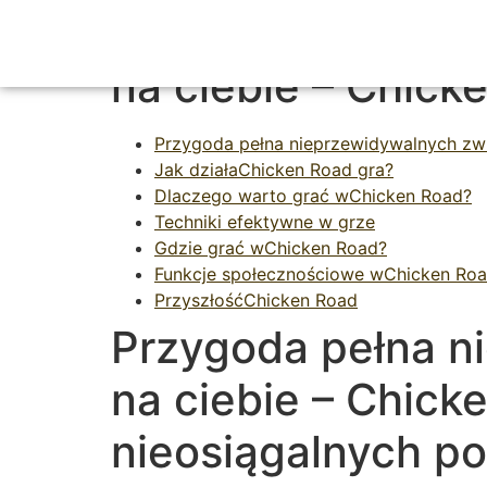
Przygoda pełna n
na ciebie – Chick
Przygoda pełna nieprzewidywalnych zwr
Jak działaChicken Road gra?
Dlaczego warto grać wChicken Road?
Techniki efektywne w grze
Gdzie grać wChicken Road?
Funkcje społecznościowe wChicken Ro
PrzyszłośćChicken Road
Przygoda pełna n
na ciebie – Chick
nieosiągalnych p