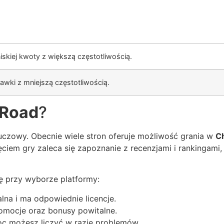
iskiej kwoty z większą częstotliwością.
awki z mniejszą częstotliwością.
 Road
?
uczowy. Obecnie wiele stron oferuje możliwość grania w
C
ęciem gry zaleca się zapoznanie z recenzjami i rankingam
gę przy wyborze platformy:
alna i ma odpowiednie licencje.
mocje oraz bonusy powitalne.
c możesz liczyć w razie problemów.