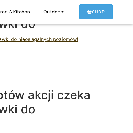
tów akcji czeka
me & Kitchen
Outdoors
SHOP
wki do
tawki do nieosiągalnych poziomów!
tów akcji czeka
wki do