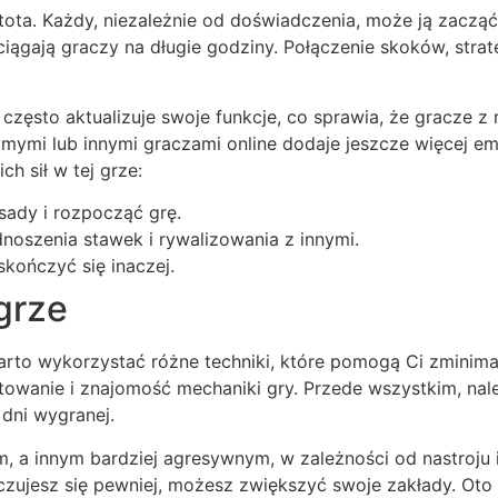
stota. Każdy, niezależnie od doświadczenia, może ją zaczą
yciągają graczy na długie godziny. Połączenie skoków, str
często aktualizuje swoje funkcje, co sprawia, że gracze 
ymi lub innymi graczami online dodaje jeszcze więcej emoc
 sił w tej grze:
ady i rozpocząć grę.
oszenia stawek i rywalizowania z innymi.
kończyć się inaczej.
grze
arto wykorzystać różne techniki, które pomogą Ci zminim
wanie i znajomość mechaniki gry. Przede wszystkim, nale
 dni wygranej.
, a innym bardziej agresywnym, w zależności od nastroju i
ujesz się pewniej, możesz zwiększyć swoje zakłady. Oto k