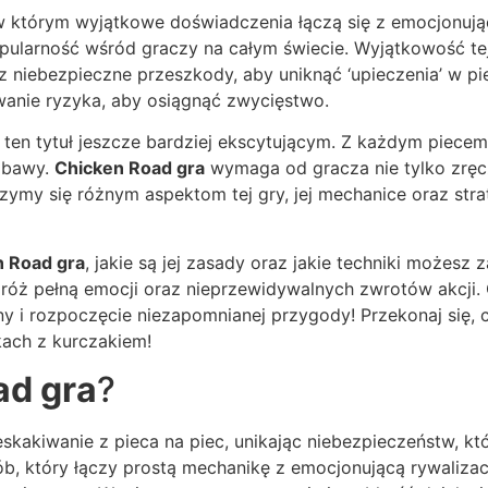
w którym wyjątkowe doświadczenia łączą się z emocjonują
pularność wśród graczy na całym świecie. Wyjątkowość tej
 niebezpieczne przeszkody, aby uniknąć ‘upieczenia’ w pie
wanie ryzyka, aby osiągnąć zwycięstwo.
 ten tytuł jeszcze bardziej ekscytującym. Z każdym piecem
zabawy.
Chicken Road gra
wymaga od gracza nie tylko zręczn
zymy się różnym aspektom tej gry, jej mechanice oraz str
n Road gra
, jakie są jej zasady oraz jakie techniki możes
róż pełną emocji oraz nieprzewidywalnych zwrotów akcji. Gr
y i rozpoczęcie niezapomnianej przygody! Przekonaj się, co
ach z kurczakiem!
ad gra
?
eskakiwanie z pieca na piec, unikając niebezpieczeństw, 
ób, który łączy prostą mechanikę z emocjonującą rywaliza